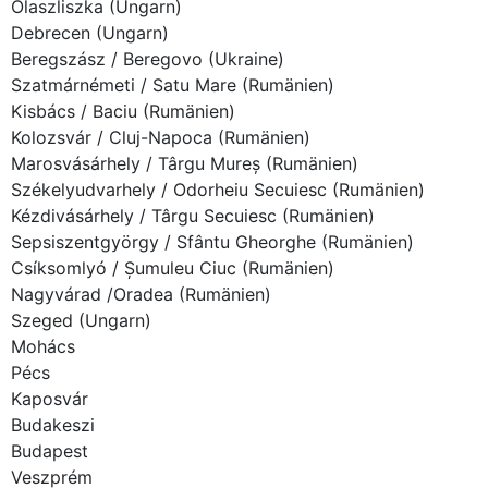
Olaszliszka (Ungarn)
Debrecen (Ungarn)
Beregszász / Beregovo (Ukraine)
Szatmárnémeti / Satu Mare (Rumänien)
Kisbács / Baciu (Rumänien)
Kolozsvár / Cluj-Napoca (Rumänien)
Marosvásárhely / Târgu Mureș (Rumänien)
Székelyudvarhely / Odorheiu Secuiesc (Rumänien)
Kézdivásárhely / Târgu Secuiesc (Rumänien)
Sepsiszentgyörgy / Sfântu Gheorghe (Rumänien)
Csíksomlyó / Șumuleu Ciuc (Rumänien)
Nagyvárad /Oradea (Rumänien)
Szeged (Ungarn)
Mohács
Pécs
Kaposvár
Budakeszi
Budapest
Veszprém