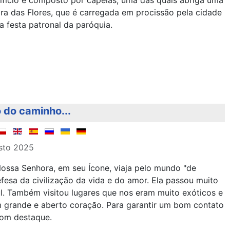
fício é composto por capelas, uma das quais abriga uma
a das Flores, que é carregada em procissão pela cidade
a festa patronal da paróquia.
 do caminho...
sto 2025
ssa Senhora, em seu Ícone, viaja pelo mundo "de
esa da civilização da vida e do amor. Ela passou muito
. Também visitou lugares que nos eram muito exóticos e
 grande e aberto coração. Para garantir um bom contato
com destaque.