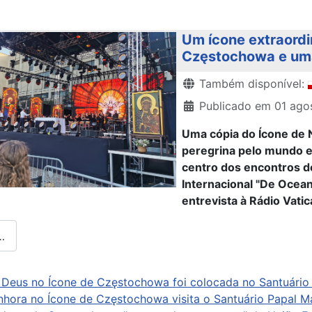
Um ícone extraordi
Częstochowa e uma
Detalhes
Também disponível:
Publicado em 01 ago
Uma cópia do Ícone de
peregrina pelo mundo e
centro dos encontros d
Internacional "De Ocean
entrevista à Rádio Vatic
…
Deus no Ícone de Częstochowa foi colocada no Santuário d
hora no Ícone de Częstochowa visita o Santuário Papal M