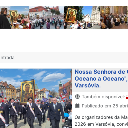
Entrada
Nossa Senhora de 
Oceano a Oceano", 
Varsóvia.
Detalhes
Também disponível:
Publicado em 25 abr
Os organizadores da Mar
2026 em Varsóvia, conv