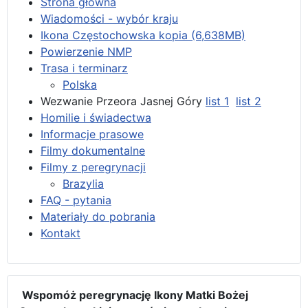
Strona główna
Wiadomości - wybór kraju
Ikona Częstochowska kopia (6,638MB)
Powierzenie NMP
Trasa i terminarz
Polska
Wezwanie Przeora Jasnej Góry
list 1
list 2
Homilie i świadectwa
Informacje prasowe
Filmy dokumentalne
Filmy z peregrynacji
Brazylia
FAQ - pytania
Materiały do pobrania
Kontakt
Wspomóż peregrynację Ikony Matki Bożej