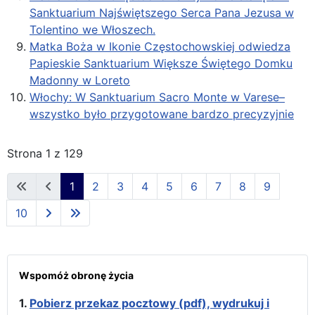
Sanktuarium Najświętszego Serca Pana Jezusa w
Tolentino we Włoszech.
Matka Boża w Ikonie Częstochowskiej odwiedza
Papieskie Sanktuarium Większe Świętego Domku
Madonny w Loreto
Włochy: W Sanktuarium Sacro Monte w Varese–
wszystko było przygotowane bardzo precyzyjnie
Strona 1 z 129
1
2
3
4
5
6
7
8
9
10
Wspomóż obronę życia
1.
Pobierz przekaz pocztowy (pdf), wydrukuj i