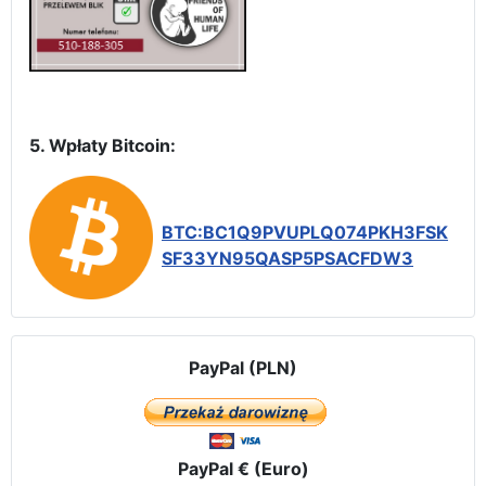
5. Wpłaty Bitcoin:
BTC:BC1Q9PVUPLQ074PKH3FSK
SF33YN95QASP5PSACFDW3
PayPal (PLN)
PayPal € (Euro)