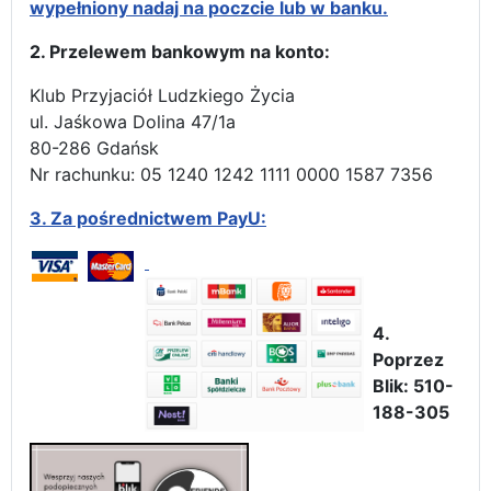
wypełniony nadaj na poczcie lub w banku.
2. Przelewem bankowym na konto:
Klub Przyjaciół Ludzkiego Życia
ul. Jaśkowa Dolina 47/1a
80-286 Gdańsk
Nr rachunku: 05 1240 1242 1111 0000 1587 7356
3.
Za pośrednictwem PayU:
4.
Poprzez
Blik: 510-
188-305