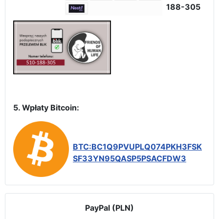
188-305
5. Wpłaty Bitcoin:
BTC:BC1Q9PVUPLQ074PKH3FSK
SF33YN95QASP5PSACFDW3
PayPal (PLN)