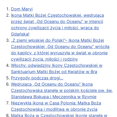
Dom Maryi
Ikona Matki Bożej Częstochowskiej, wędrująca
przez świat „Od Oceanu do Oceanu” w intencji
ochrony cywilizacji życia i miłości, wraca do
Gdańska!
„Z ziemi włoskiej do Polski”– Ikona Matki Bożej
Częstochowskiej „Od Oceanu do Oceanu” wróciła
do kaplicy, z której wyruszyła w świat w obronie
cywilizacji życia. miłości i rodziny
Włochy: odwiedziny Ikony Częstochowskiej w
Sanktuarium Matki Bożej od Kwiatów w Bra
Przygody podczas drogi...
Wędrująca „Od Oceanu do Oceanu” Ikona
Częstochowska stanęła w polskim kościele pw. św.
Stanisława Biskupa i Męczennika w Rzymie
Niezwykła ikona w Casa Polonia: Matka Boża
Częstochowska i modlitwa w obronie życia
Matka Boża w Częstochowskiej Ikonie stanęła w