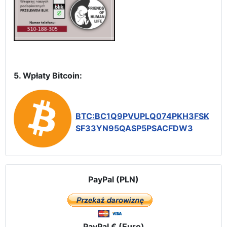
5. Wpłaty Bitcoin:
BTC:BC1Q9PVUPLQ074PKH3FSK
SF33YN95QASP5PSACFDW3
PayPal (PLN)
PayPal € (Euro)