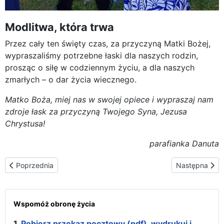
Modlitwa, która trwa
Przez cały ten święty czas, za przyczyną Matki Bożej,
wypraszaliśmy potrzebne łaski dla naszych rodzin,
prosząc o siłę w codziennym życiu, a dla naszych
zmarłych – o dar życia wiecznego.
Matko Boża, miej nas w swojej opiece i wypraszaj nam
zdroje łask za przyczyną Twojego Syna, Jezusa
Chrystusa!
parafianka Danuta
Poprzednia strona: Ikona Częstochowska „Od Oceanu do Oceanu”
Następna stron
Poprzednia
Następna
Wspomóż obronę życia
1.
Pobierz przekaz pocztowy (pdf), wydrukuj i