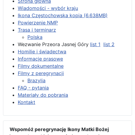
Strona główna
Wiadomości - wybór kraju
Ikona Częstochowska kopia (6,638MB)
Powierzenie NMP
Trasa i terminarz
Polska
Wezwanie Przeora Jasnej Góry
list 1
list 2
Homilie i świadectwa
Informacje prasowe
Filmy dokumentalne
Filmy z peregrynacji
Brazylia
FAQ - pytania
Materiały do pobrania
Kontakt
Wspomóż peregrynację Ikony Matki Bożej