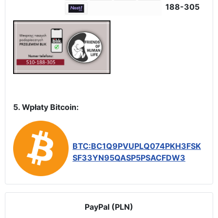
188-305
5. Wpłaty Bitcoin:
BTC:BC1Q9PVUPLQ074PKH3FSK
SF33YN95QASP5PSACFDW3
PayPal (PLN)