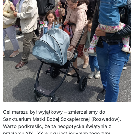
Cel marszu był wyjątkowy – zmierzaliśmy do
Sanktuarium Matki Bożej Szkaplerznej (Rozwadów).
Warto podkreślić, że ta neogotycka świątynia z
przełomu XIX i XX wieku jest jedynym tego typu