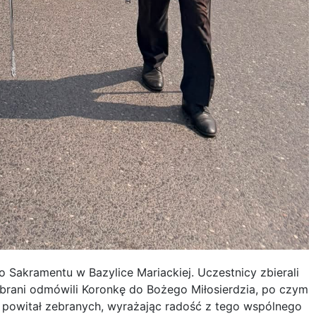
Sakramentu w Bazylice Mariackiej. Uczestnicy zbierali
zebrani odmówili Koronkę do Bożego Miłosierdzia, po czym
 powitał zebranych, wyrażając radość z tego wspólnego