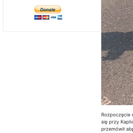
Rozpoczęcie m
się przy Kapl
przemówił abp