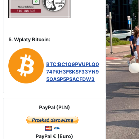
5. Wpłaty Bitcoin:
BTC:BC1Q9PVUPLQ0
74PKH3FSKSF33YN9
5QASP5PSACFDW3
PayPal (PLN)
PayPal € (Euro)