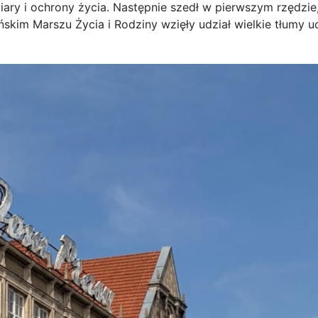
ary i ochrony życia. Następnie szedł w pierwszym rzędzie
skim Marszu Życia i Rodziny wzięły udział wielkie tłumy uc