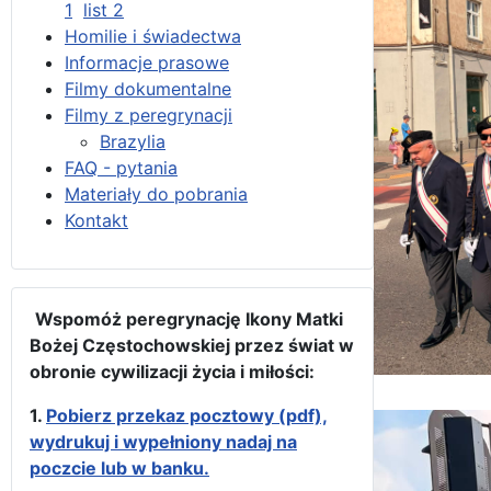
1
list 2
Homilie i świadectwa
Informacje prasowe
Filmy dokumentalne
Filmy z peregrynacji
Brazylia
FAQ - pytania
Materiały do pobrania
Kontakt
Wspomóż peregrynację Ikony Matki
Bożej Częstochowskiej przez świat w
obronie cywilizacji życia i miłości:
1.
Pobierz przekaz pocztowy (pdf),
wydrukuj i wypełniony nadaj na
poczcie lub w banku.