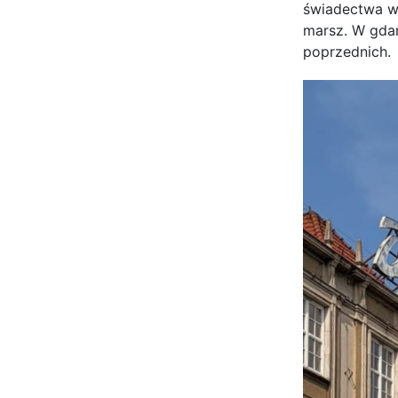
świadectwa wi
marsz. W gdań
poprzednich.