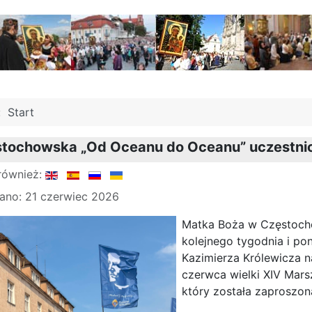
j:
Start
stochowska „Od Oceanu do Oceanu” uczestnic
również:
ano: 21 czerwiec 2026
Matka Boża w Częstochow
kolejnego tygodnia i po
Kazimierza Królewicza na
czerwca wielki XIV Mars
który została zaproszon