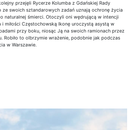
kolejny przejęli Rycerze Kolumba z Gdańskiej Rady
no ze swoich sztandarowych zadań uznają ochronę życia
 naturalnej śmierci. Otoczyli oni wędrującą w intencji
ia i miłości Częstochowską Ikonę uroczystą asystą w
padami przy boku, niosąc Ją na swoich ramionach przez
u. Robiło to olbrzymie wrażenie, podobnie jak podczas
ia w Warszawie.