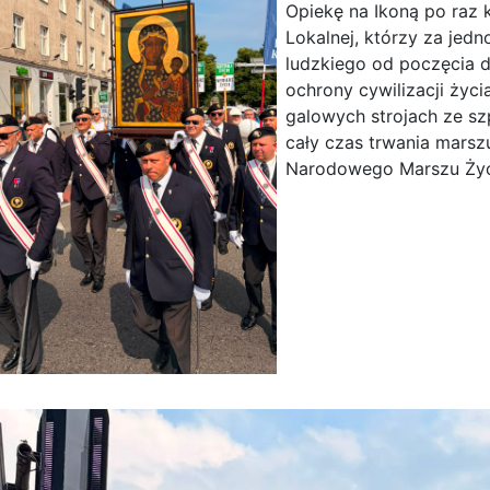
Opiekę na Ikoną po raz 
Lokalnej, którzy za jed
ludzkiego od poczęcia do
ochrony cywilizacji życ
galowych strojach ze sz
cały czas trwania marsz
Narodowego Marszu Życ