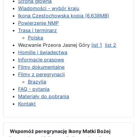
Strona główna
Wiadomości - wybór kraju
Ikona Częstochowska kopia (6,638MB)
Powierzenie NMP
Trasa i terminarz
Polska
Wezwanie Przeora Jasnej Góry
list 1
list 2
Homilie i świadectwa
Informacje prasowe
Filmy dokumentalne
Filmy z peregrynacji
Brazylia
FAQ - pytania
Materiały do pobrania
Kontakt
Wspomóż peregrynację Ikony Matki Bożej