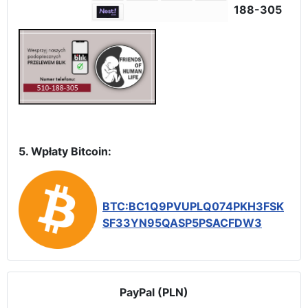
188-305
5. Wpłaty Bitcoin:
BTC:BC1Q9PVUPLQ074PKH3FSK
SF33YN95QASP5PSACFDW3
PayPal (PLN)