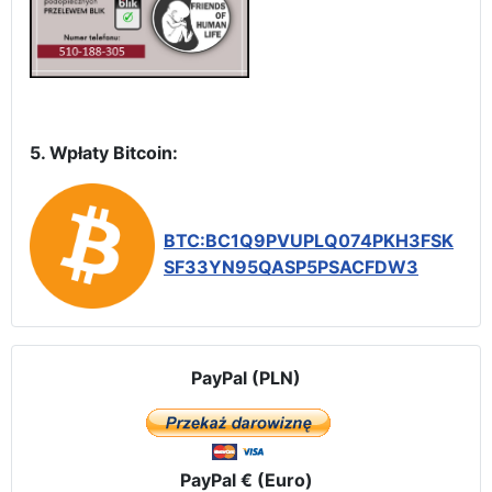
5. Wpłaty Bitcoin:
BTC:BC1Q9PVUPLQ074PKH3FSK
SF33YN95QASP5PSACFDW3
PayPal (PLN)
PayPal € (Euro)