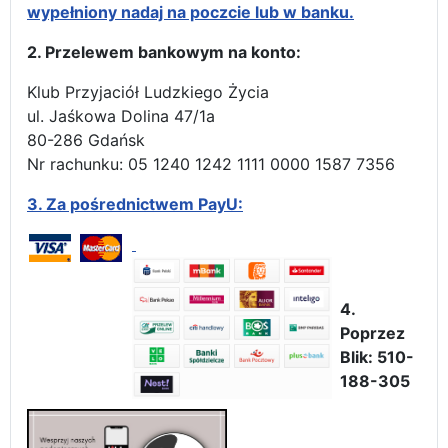
wypełniony nadaj na poczcie lub w banku.
2. Przelewem bankowym na konto:
Klub Przyjaciół Ludzkiego Życia
ul. Jaśkowa Dolina 47/1a
80-286 Gdańsk
Nr rachunku: 05 1240 1242 1111 0000 1587 7356
3.
Za pośrednictwem PayU:
4.
Poprzez
Blik: 510-
188-305