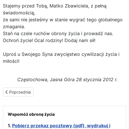
Stajemy przed Tobą, Matko Zbawiciela, z pełną
świadomością,
że sami nie jesteśmy w stanie wygrać tego globalnego
zmagania.
Stań na czele ruchów obrony życia i prowadź nas.
Ochroń życie! Ocal rodziny! Dodaj nam sił!
Uproś u Swojego Syna zwycięstwo cywilizacji życia i
miłości!
Częstochowa, Jasna Góra 28 stycznia 2012 r.
Poprzednia strona: Uroczystości na Jasnej Górze
Poprzednia
Wspomóż obronę życia
1.
Pobierz przekaz pocztowy (pdf), wydrukuj i