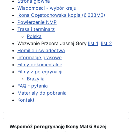
Strona główna
Wiadomości - wybór kraju
Ikona Częstochowska kopia (6,638MB)
Powierzenie NMP
Trasa i terminarz
Polska
Wezwanie Przeora Jasnej Góry
list 1
list 2
Homilie i świadectwa
Informacje prasowe
Filmy dokumentalne
Filmy z peregrynacji
Brazylia
FAQ - pytania
Materiały do pobrania
Kontakt
Wspomóż peregrynację Ikony Matki Bożej