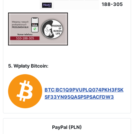
188-305
5. Wpłaty Bitcoin:
BTC:BC1Q9PVUPLQ074PKH3FSK
SF33YN95QASP5PSACFDW3
PayPal (PLN)