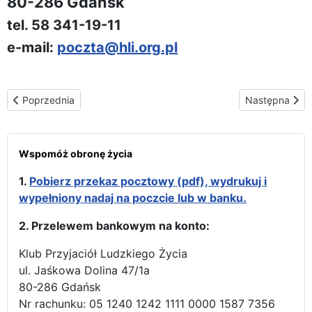
80-286 Gdańsk
tel. 58 341-19-11
e-mail:
poczta@hli.org.pl
Poprzednia strona: Materiały do pobrania
Następna stro
Poprzednia
Następna
Wspomóż obronę życia
1.
Pobierz przekaz pocztowy (pdf), wydrukuj i
wypełniony nadaj na poczcie lub w banku.
2. Przelewem bankowym na konto:
Klub Przyjaciół Ludzkiego Życia
ul. Jaśkowa Dolina 47/1a
80-286 Gdańsk
Nr rachunku: 05 1240 1242 1111 0000 1587 7356