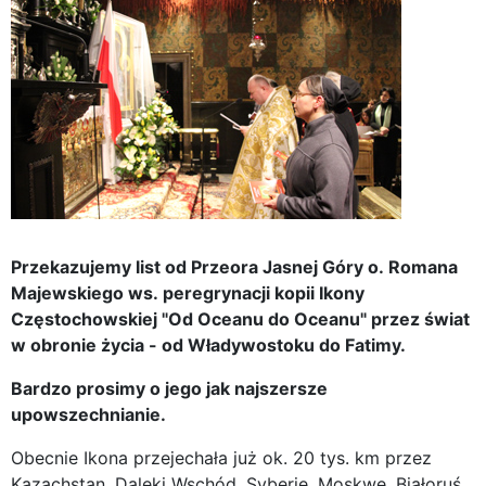
Przekazujemy list od Przeora Jasnej Góry o. Romana
Majewskiego ws. peregrynacji kopii Ikony
Częstochowskiej "Od Oceanu do Oceanu" przez świat
w obronie życia - od Władywostoku do Fatimy.
Bardzo prosimy o jego jak najszersze
upowszechnianie.
Obecnie Ikona przejechała już ok. 20 tys. km przez
Kazachstan, Daleki Wschód, Syberię, Moskwę, Białoruś