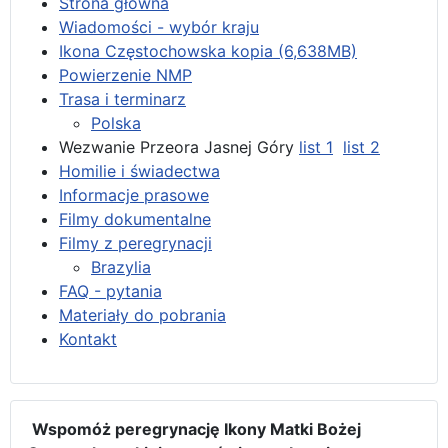
Strona główna
Wiadomości - wybór kraju
Ikona Częstochowska kopia (6,638MB)
Powierzenie NMP
Trasa i terminarz
Polska
Wezwanie Przeora Jasnej Góry
list 1
list 2
Homilie i świadectwa
Informacje prasowe
Filmy dokumentalne
Filmy z peregrynacji
Brazylia
FAQ - pytania
Materiały do pobrania
Kontakt
Wspomóż peregrynację Ikony Matki Bożej