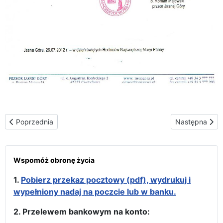
Poprzednia strona: Matka Boża z katolicką młodzieżą Białorusi w
Następna stron
Poprzednia
Następna
Wspomóż obronę życia
1.
Pobierz przekaz pocztowy (pdf), wydrukuj i
wypełniony nadaj na poczcie lub w banku.
2. Przelewem bankowym na konto: