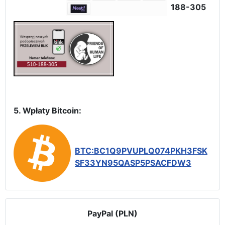
188-305
5. Wpłaty Bitcoin:
BTC:BC1Q9PVUPLQ074PKH3FSK
SF33YN95QASP5PSACFDW3
PayPal (PLN)