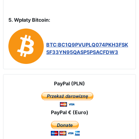
5. Wpłaty Bitcoin:
BTC:BC1Q9PVUPLQ074PKH3FSK
SF33YN95QASP5PSACFDW3
PayPal (PLN)
PayPal € (Euro)