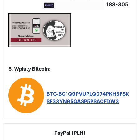
188-305
5. Wpłaty Bitcoin:
BTC:BC1Q9PVUPLQ074PKH3FSK
SF33YN95QASP5PSACFDW3
PayPal (PLN)