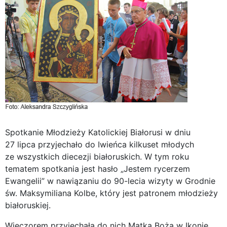
Spotkanie Młodzieży Katolickiej Białorusi w dniu
27 lipca przyjechało do Iwieńca kilkuset młodych
ze wszystkich diecezji białoruskich. W tym roku
tematem spotkania jest hasło „Jestem rycerzem
Ewangelii” w nawiązaniu do 90-lecia wizyty w Grodnie
św. Maksymiliana Kolbe, który jest patronem młodzieży
białoruskiej.
Wieczorem przyjechała do nich Matka Boża w Ikonie