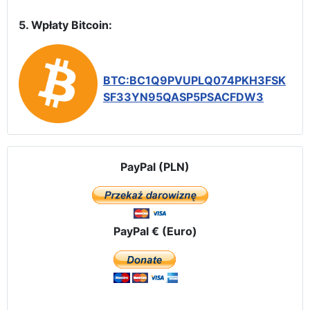
5. Wpłaty Bitcoin:
BTC:BC1Q9PVUPLQ074PKH3FSK
SF33YN95QASP5PSACFDW3
PayPal (PLN)
PayPal € (Euro)