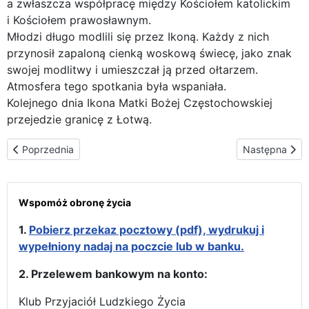
a zwłaszcza współpracę między Kościołem katolickim
i Kościołem prawosławnym.
Młodzi długo modlili się przez Ikoną. Każdy z nich
przynosił zapaloną cienką woskową świecę, jako znak
swojej modlitwy i umieszczał ją przed ołtarzem.
Atmosfera tego spotkania była wspaniała.
Kolejnego dnia Ikona Matki Bożej Częstochowskiej
przejedzie granicę z Łotwą.
Poprzednia strona: We troje na granicy
Następna stron
Poprzednia
Następna
Wspomóż obronę życia
1.
Pobierz przekaz pocztowy (pdf), wydrukuj i
wypełniony nadaj na poczcie lub w banku.
2. Przelewem bankowym na konto:
Klub Przyjaciół Ludzkiego Życia