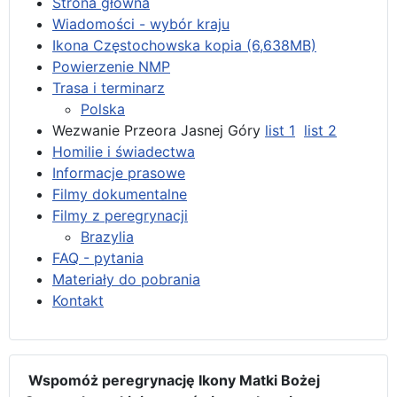
Strona główna
Wiadomości - wybór kraju
Ikona Częstochowska kopia (6,638MB)
Powierzenie NMP
Trasa i terminarz
Polska
Wezwanie Przeora Jasnej Góry
list 1
list 2
Homilie i świadectwa
Informacje prasowe
Filmy dokumentalne
Filmy z peregrynacji
Brazylia
FAQ - pytania
Materiały do pobrania
Kontakt
Wspomóż peregrynację Ikony Matki Bożej