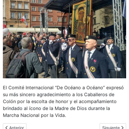
El Comité Internacional “De Océano a Océano” expresó
su más sincero agradecimiento a los Caballeros de
Colón por la escolta de honor y el acompañamiento
brindado al ícono de la Madre de Dios durante la
Marcha Nacional por la Vida.
Artículo anterior: Stalowa Wola en la parroquia de Juan Pablo II
Artículo sigui
Anterior
Siguiente