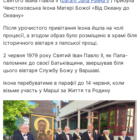
Святого Івана Павла ІІ (
parafii Jana Pawła II
) прибула
Ченстоховська Ікона Матері Божої «Від Океану до
Океану»
Після урочистого привітання Iкона йшла на чолі
процесії, а згодом образ було розміщено в храмі біля
історичного вівтаря з папської прощі.
2 червня 1979 року Святий Іван Павло ІІ, як Папа-
паломник до своєї Батьківщини, звершував біля
цього вівтаря Службу Божу у Варшаві.
Ікона перебуватиме в парафії до 14 червня, коли
візьме участь у Марші за Життя та Родину