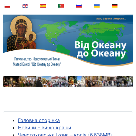
Головна сторінка
Новини – вибір країни
Ченстоховська Ікона – копія (6,638MB)