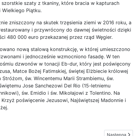
szorstkie szaty z tkaniny, które bracia w kapturach
 Wielkiego Piątku.
nie zniszczony na skutek trzęsienia ziemi w 2016 roku, a
restaurowany i przywrócony do dawnej świetności dzięki
ści 480 000 euro przekazanej przez rząd Węgier.
owano nową stalową konstrukcję, w której umieszczono
dzwonami i jednocześnie wzmocniono fasadę. W ten
 ośmiu dzwonów w tonacji Eb-dur, który jest poświęcony
usa, Matce Bożej Fatimskiej, świętej Elżbiecie królowej
m Stróżom, św. Wincentemu Marii Strambiemu, św.
świętemu Jose Sanchezowi Del Rio (15-letniemu
kowi), św. Emidio i św. Mikołajowi z Tolentino. Na
Krzyż poświęcenie Jezusowi, Najświętszej Madonnie i
żej.
modlitwa w obronie życia
Następna stro
Następna