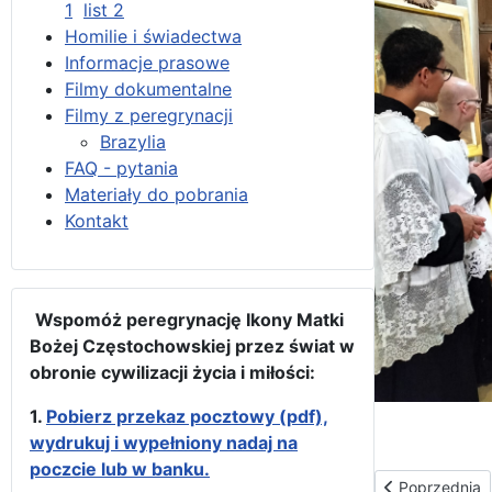
1
list 2
Homilie i świadectwa
Informacje prasowe
Filmy dokumentalne
Filmy z peregrynacji
Brazylia
FAQ - pytania
Materiały do pobrania
Kontakt
Wspomóż peregrynację Ikony Matki
Bożej Częstochowskiej przez świat w
obronie cywilizacji życia i miłości:
1.
Pobierz przekaz pocztowy (pdf),
wydrukuj i wypełniony nadaj na
poczcie lub w banku.
Poprzednia str
Poprzednia