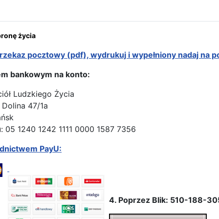
onę życia
rzekaz pocztowy (pdf), wydrukuj i wypełniony nadaj na p
em bankowym na konto:
ciół Ludzkiego Życia
 Dolina 47/1a
ańsk
: 05 1240 1242 1111 0000 1587 7356
ednictwem PayU:
4. Poprzez Blik: 510-188-30