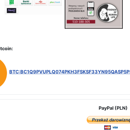
tcoin:
BTC:BC1Q9PVUPLQ074PKH3FSKSF33YN95QASP5
PayPal (PLN)