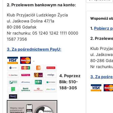
2. Przelewem bankowym na konto:
Klub Przyjaciół Ludzkiego Życia
Wspomóż obr
ul. Jaśkowa Dolina 47/1a
80-286 Gdańsk
1.
Pobierz p
Nr rachunku: 05 1240 1242 1111 0000
2. Przelew
1587 7356
Klub Przyja
3.
Za pośrednictwem PayU:
ul. Jaśkowa
80-286 Gd
Nr rachunku
4. Poprzez
3.
Za pośr
Blik: 510-
188-305