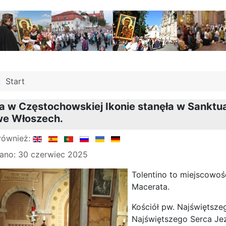
j:
Start
a w Częstochowskiej Ikonie stanęła w Sanktu
we Włoszech.
również:
ano: 30 czerwiec 2025
Tolentino to miejscowoś
Macerata.
Kościół pw. Najświętsze
Najświętszego Serca Je