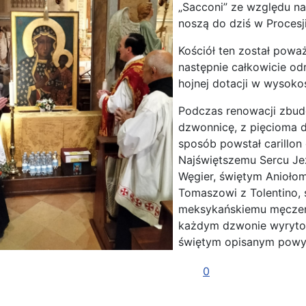
„Sacconi” ze względu na 
noszą do dziś w Procesji
Kościół ten został poważ
następnie całkowicie od
hojnej dotacji w wysoko
Podczas renowacji zbud
dzwonnicę, z pięcioma 
sposób powstał carillon
Najświętszemu Sercu Jez
Węgier, świętym Anioło
Tomaszowi z Tolentino, 
meksykańskiemu męczenni
każdym dzwonie wyryto 
świętym opisanym powy
0
ona: Niezwykła ikona w Casa Polonia: Matka Boża Częstochowska i 