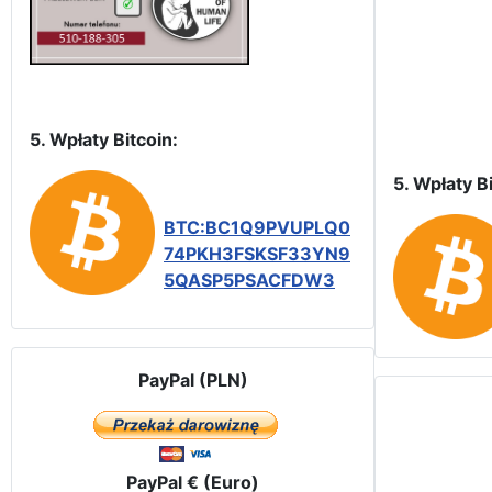
5. Wpłaty Bitcoin:
5. Wpłaty Bi
BTC:BC1Q9PVUPLQ0
74PKH3FSKSF33YN9
5QASP5PSACFDW3
PayPal (PLN)
PayPal € (Euro)