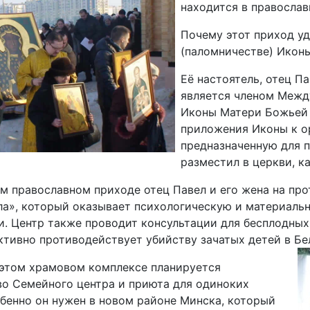
находится в православ
Почему этот приход у
(паломничестве) Икон
Её настоятель, отец П
является членом Межд
Иконы Матери Божьей 
приложения Иконы к ор
предназначенную для п
разместил в церкви, к
ом православном приходе отец Павел и его жена на пр
ла», который оказывает психологическую и материал
и. Центр также проводит консультации для бесплодных
ктивно противодействует убийству зачатых детей в Бе
 этом храмовом комплексе планируется
во Семейного центра и приюта для одиноких
бенно он нужен в новом районе Минска, который