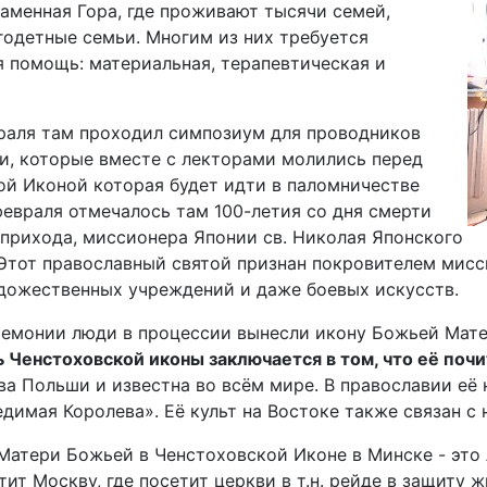
аменная Гора, где проживают тысячи семей,
годетные семьи. Многим из них требуется
 помощь: материальная, терапевтическая и
враля там проходил симпозиум для проводников
и, которые вместе с лекторами молились перед
ой Иконой которая будет идти в паломничестве
февраля отмечалось там 100-летия со дня смерти
прихода, миссионера Японии св. Николая Японского
 Этот православный святой признан покровителем мисс
удожественных учреждений и даже боевых искусств.
ремонии люди в процессии вынесли икону Божьей Мате
 Ченстоховской иконы заключается в том, что её почи
ва Польши и известна во всём мире. В православии её 
димая Королева». Её культ на Востоке также связан с
атери Божьей в Ченстоховской Иконе в Минске - это л
тит Москву, где посетит церкви в т.н. рейде в защиту ж