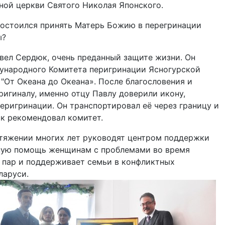
ной церкви Святого Николая Японского.
достоился принять Матерь Божию в перегринации
ы?
авел Сердюк, очень преданный защите жизни. Он
ународного Комитета перигринации Ясногурской
"От Океана до Океана». После благословения и
игиналу, именно отцу Павлу доверили икону,
еригринации. Он транспортировал её через границу и
ак рекомендовал комитет.
отяжении многих лет руководят центром поддержки
ьную помощь женщинам с проблемами во время
 пар и поддерживает семьи в конфликтных
ларуси.