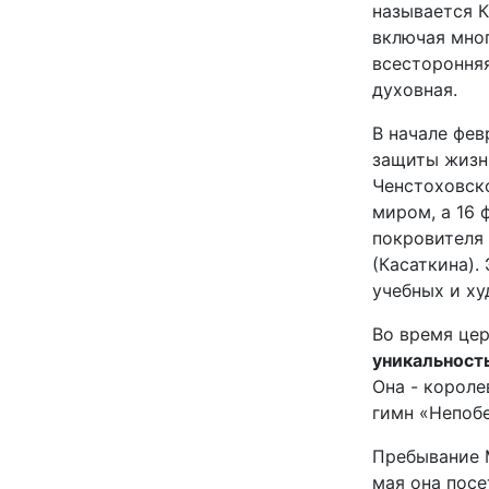
называется К
включая мно
всесторонняя
духовная.
В начале фе
защиты жизн
Ченстоховск
миром, а 16 
покровителя 
(Касаткина).
учебных и х
Во время це
уникальность
Она - короле
гимн «Непобе
Пребывание М
мая она посе