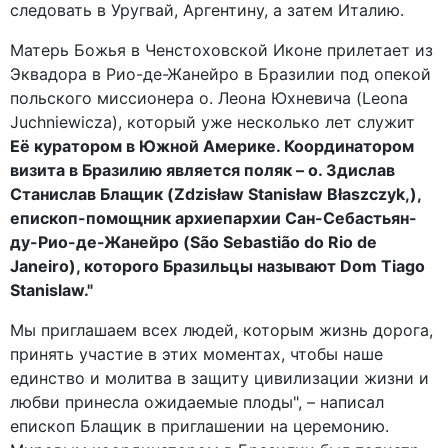
следовать в Уругвай, Аргентину, а затем Италию.
Матерь Божья в Ченстоховской Иконе прилетает из
Эквадора в Рио-де-Жанейро в Бразилии под опекой
польского миссионера о. Леона Юхневича (Leona
Juchniewicza), который уже несколько лет служит
Её куратором в Южной Америке. Координатором
визита в Бразилию является поляк – о. Здислав
Станислав Блащик (Zdzisław Stanisław Błaszczyk,),
епископ-помощник архиепархии Сан-Себастьян-
ду-Рио-де-Жанейро (São Sebastião do Rio de
Janeiro), которого Бразильцы называют Dom Tiago
Stanislaw."
Мы приглашаем всех людей, которым жизнь дорога,
принять участие в этих моментах, чтобы наше
единство и молитва в защиту цивилизации жизни и
любви принесла ожидаемые плоды", – написал
епископ Блащик в приглашении на церемонию.