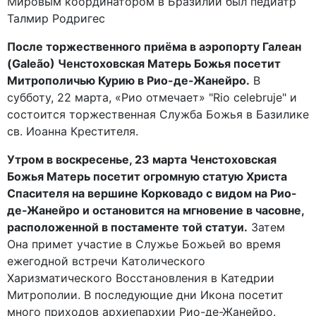
Мировым координатором в Бразилии был педиатр
Талмир Родригес
После торжественного приёма в аэропорту Галеан
(Galeão) Ченстоховская Матерь Божья посетит
Митрополичью Курию в Рио-де-Жанейро.
В
субботу, 22 марта, «Рио отмечает» "Rio celebruje" и
состоится торжественная Служба Божья в Базилике
св. Иоанна Крестителя.
Утром в воскресенье, 23 марта Ченстоховская
Божья Матерь посетит огромную статую Христа
Спасителя на вершине Корковадо с видом на Рио-
де-Жанейро и остановится на мгновение в часовне,
расположенной в постаменте той статуи.
Затем
Она примет участие в Служье Божьей во время
ежегодной встречи Католического
Харизматического Восстановления в Катедрии
Митрополии. В последующие дни Икона посетит
много приходов архиепархии Рио-де-Жанейро.