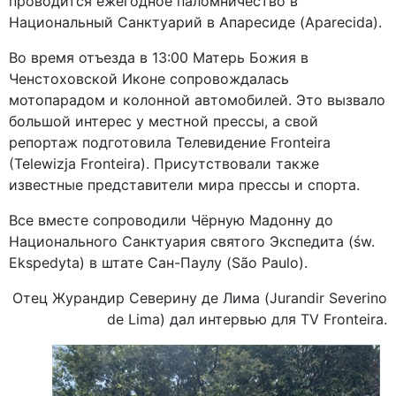
проводится ежегодное паломничество в
Национальный Санктуарий в Апаресиде (Aparecida).
Во время отъезда в 13:00 Матерь Божия в
Ченстоховской Иконе сопровождалась
мотопарадом и колонной автомобилей. Это вызвало
большой интерес у местной прессы, а свой
репортаж подготовила Телевидение Fronteira
(Telewizja Fronteira). Присутствовали также
известные представители мира прессы и спорта.
Все вместе сопроводили Чёрную Мадонну до
Национального Санктуария святого Экспедита (św.
Ekspedyta) в штате Сан-Паулу (São Paulo).
Отец Журандир Северину де Лима (Jurandir Severino
de Lima) дал интервью для TV Fronteira.