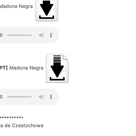
adona Negra
PT]
Madona Negra
**********
ra de Czestochowa