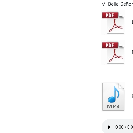
Mi Bella Seño
Le
Mú
i