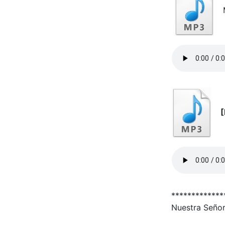
M
[
*************
Nuestra Seño