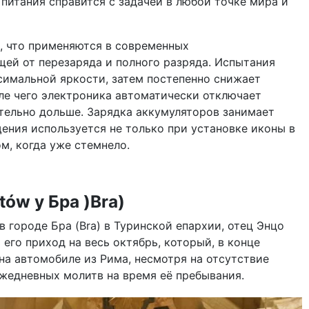
итания справится с задачей в любой точке мира и
м, что применяются в современных
ей от перезаряда и полного разряда. Испытания
ксимальной яркости, затем постепенно снижает
сле чего электроника автоматически отключает
тельно дольше. Зарядка аккумуляторов занимает
ения используется не только при установке иконы в
м, когда уже стемнело.
tów у Бра )Bra)
 городе Бра (Bra) в Туринской епархии, отец Энцо
его приход на весь октябрь, который, в конце
на автомобиле из Рима, несмотря на отсутствие
жедневных молитв на время её пребывания.