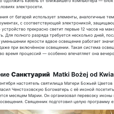
о одолжить кабель от ближайшего компьютера — блок п
ловиях электросети.
ния от батарей использует элементы, аналогичные те
рументах, с соответствующей электроникой, защищающ
о устройство прекрасно светит первые 12 часов на ма
ь. Для полного разряда требуется несколько дней, по
 уменьшении яркости вдвое освещение работает значи
даже при включённом освещении. Такая система освещ
 во время процессий — особенно впечатляет она вечеро
ние
Санктуарий
Matki Bożej od Kwia
ентября настоятель святилища Матери Божьей Цветов в
ласил Ченстоховскую Богоматерь с её иконой посетить 
ется месяцем Марии. Он организовал перевозку иконы 
 освещения. Священник подготовил целую программу е