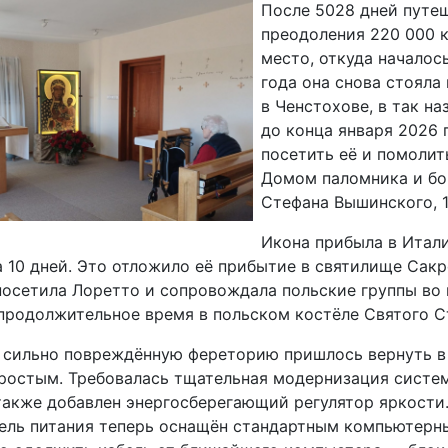
После 5028 дней путеш
преодоления 220 000 
место, откуда началос
года она снова стояла
в Ченстохове, в так н
до конца января 2026 г
посетить её и помолит
Домом паломника и бо
Стефана Вышинского, 12
Икона прибыла в Итали
 10 дней. Это отложило её прибытие в святилище Сакро
посетила Лоретто и сопровождала польские группы во
продолжительное время в польском костёле Святого Ст
я сильно повреждённую фереторию пришлось вернуть в 
простым. Требовалась тщательная модернизация систе
также добавлен энергосберегающий регулятор яркости.
ель питания теперь оснащён стандартным компьютерны