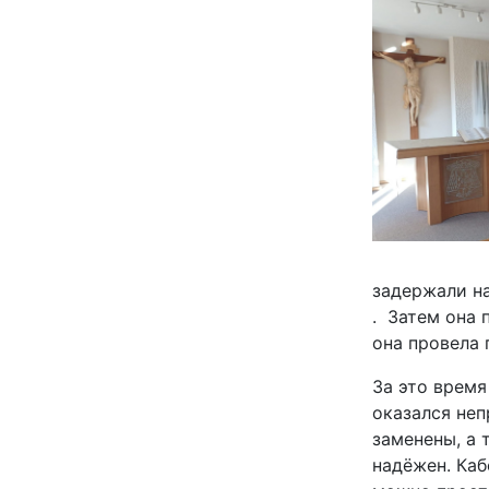
задержали на
. Затем она 
она провела 
За это врем
оказался не
заменены, а 
надёжен. Каб