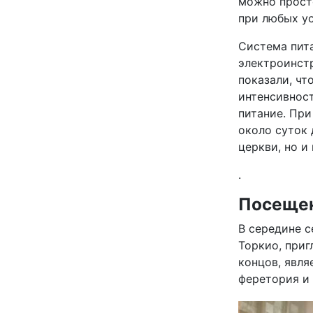
можно прост
при любых ус
Система пита
электроинст
показали, чт
интенсивност
питание. При
около суток 
церкви, но и
.
Посеще
В середине с
Торкио, приг
концов, явля
феретория и