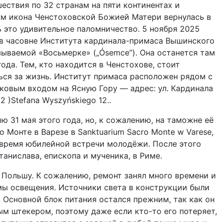
ествия по 32 странам на пяти континентах и
км икона Ченстоховской Божией Матери вернулась в
ь это удивительное паломничество. 5 ноября 2025
 в часовне Института кардинала-примаса Вышинского
азываемой «Восьмерке» („Ósemce”). Она останется там
ода. Тем, кто находится в Ченстохове, стоит
ься за жизнь. Институт примаса расположен рядом с
ковым входом на Ясную Гору — адрес: ул. Кардинала
 )Stefana Wyszyńskiego 12..
ю 31 мая этого года, но, к сожалению, на таможне её
 Монте в Варезе в Sanktuarium Sacro Monte w Varese,
 время юбилейной встречи молодёжи. После этого
анислава, епископа и мученика, в Риме.
Польшу. К сожалению, ремонт занял много времени и
мы освещения. Источники света в конструкции были
 Основной блок питания остался прежним, так как он
м штекером, поэтому даже если кто-то его потеряет,