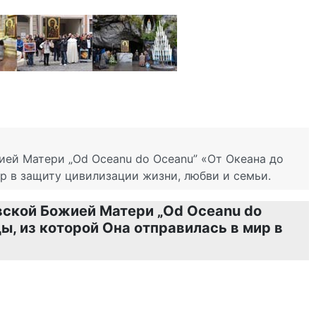
ией Матери „Od Oceanu do Oceanu” «От Oкеана до
ир в защиту цивилизации жизни, любви и семьи.
вской Божией Матери „Od Oceanu do
ы, из которой Oна отправилась в мир в