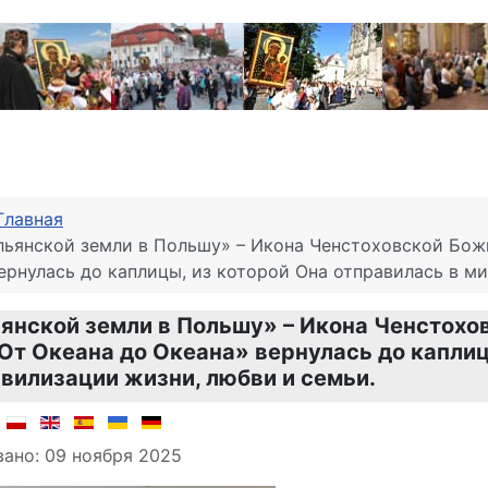
Главная
льянской земли в Польшу» – Икона Ченстоховской Бож
ернулась до каплицы, из которой Oна отправилась в м
янской земли в Польшу» – Икона Ченстохо
От Oкеана до Oкеана» вернулась до каплиц
вилизации жизни, любви и семьи.
о материале
:
ано: 09 ноября 2025