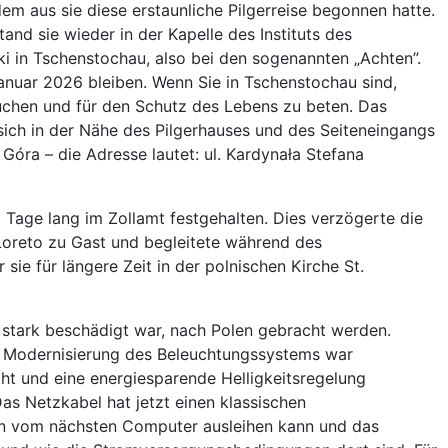
em aus sie diese erstaunliche Pilgerreise begonnen hatte.
nd sie wieder in der Kapelle des Instituts des
i in Tschenstochau, also bei den sogenannten „Achten”.
anuar 2026 bleiben. Wenn Sie in Tschenstochau sind,
suchen und für den Schutz des Lebens zu beten. Das
 sich in der Nähe des Pilgerhauses und des Seiteneingangs
Góra – die Adresse lautet: ul. Kardynała Stefana
0 Tage lang im Zollamt festgehalten. Dies verzögerte die
Loreto zu Gast und begleitete während des
ie für längere Zeit in der polnischen Kirche St.
 stark beschädigt war, nach Polen gebracht werden.
che Modernisierung des Beleuchtungssystems war
ht und eine energiesparende Helligkeitsregelung
Das Netzkabel hat jetzt einen klassischen
nen vom nächsten Computer ausleihen kann und das