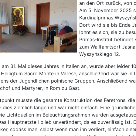
an den Ort zurück, von d
Am 5. November 2025 sta
Kardinalprimas Wyszyńsk
Dort wird sie bis Ende J
lohnt es sich, sie zu be
Primas-Institut befindet
zum Wallfahrtsort Jasna 
Wyszyńskiego 12.
am 31. Mai dieses Jahres in Italien an, wurde aber leider 1
Heiligtum Sacro Monte in Varese, anschließend war sie in 
fens der Jugendlichen polnische Gruppen. Anschließend war s
schof und Märtyrer, in Rom zu Gast.
tpunkt musste die gesamte Konstruktion des Feretrons, die
e dies ziemlich lange und war nicht einfach. Eine gründli
 Die Lichtquellen im Beleuchtungsrahmen wurden ausgetausc
as Hauptnetzteil blieb unverändert, da es zuverlässig ist. 
er, sodass man, selbst wenn man ihn verliert, einfach ei