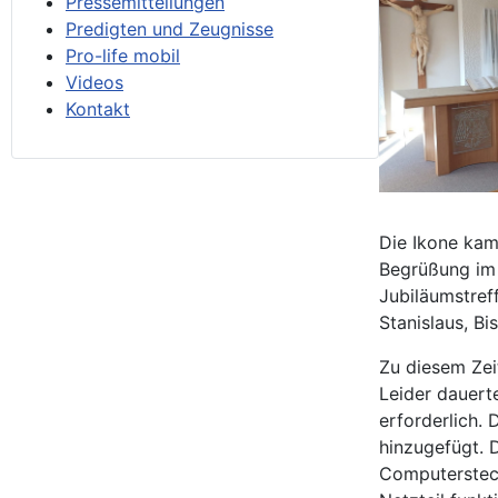
Pressemitteilungen
Predigten und Zeugnisse
Pro-life mobil
Videos
Kontakt
Die Ikone kam 
Begrüßung im 
Jubiläumstref
Stanislaus, Bi
Zu diesem Zei
Leider dauert
erforderlich.
hinzugefügt. D
Computersteck