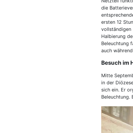
Netzteil funk
die Batteriev
entsprechende
ersten 12 Stu
vollständigen 
Halbierung der
Beleuchtung fa
auch während 
Besuch im H
Mitte Septemb
in der Diözes
sich ein. Er 
Beleuchtung. 