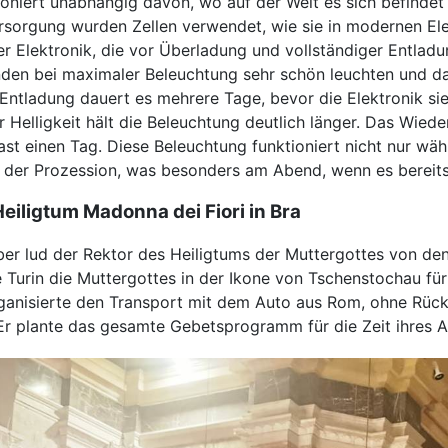
tioniert unabhängig davon, wo auf der Welt es sich befinde
ersorgung wurden Zellen verwendet, wie sie in modernen E
r Elektronik, die vor Überladung und vollständiger Entladu
nden bei maximaler Beleuchtung sehr schön leuchten und dan
Entladung dauert es mehrere Tage, bevor die Elektronik sie 
 Helligkeit hält die Beleuchtung deutlich länger. Das Wied
st einen Tag. Diese Beleuchtung funktioniert nicht nur wäh
der Prozession, was besonders am Abend, wenn es bereits 
eiligtum Madonna dei Fiori in Bra
er lud der Rektor des Heiligtums der Muttergottes von den 
e Turin die Muttergottes in der Ikone von Tschenstochau fü
organisierte den Transport mit dem Auto aus Rom, ohne Rücks
Er plante das gesamte Gebetsprogramm für die Zeit ihres A