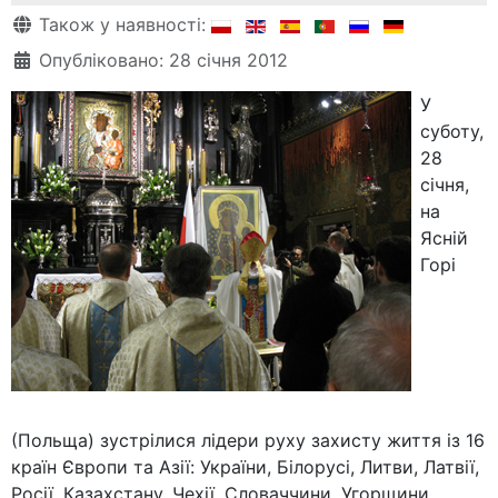
Деталі
Також у наявності:
Опубліковано: 28 січня 2012
У
суботу,
28
січня,
на
Ясній
Горі
(Польща) зустрілися лідери руху захисту життя із 16
країн Європи та Азії: України, Білорусі, Литви, Латвії,
Росії, Казахстану, Чехії, Словаччини, Угорщини,