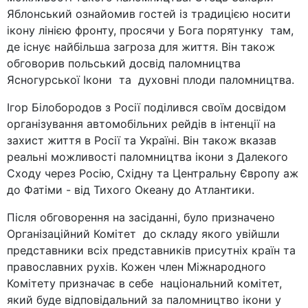
Яблонський ознайомив гостей із традицією носити
ікону лінією фронту, просячи у Бога порятунку там,
де існує найбільша загроза для життя. Він також
обговорив польський досвід паломництва
Ясногурської Ікони та духовні плоди паломництва.
Ігор Білобородов з Росії поділився своїм досвідом
організування автомобільних рейдів в інтенції на
захист життя в Росії та Україні. Він також вказав
реальні можливості паломництва ікони з Далекого
Сходу через Росію, Східну та Центральну Європу аж
до Фатіми - від Тихого Океану до Атлантики.
Після обговорення на засіданні, було призначено
Організаційний Комітет до складу якого увійшли
представники всіх представників присутніх країн та
православних рухів. Кожен член Міжнародного
Комітету призначає в себе національний комітет,
який буде відповідальний за паломництво ікони у