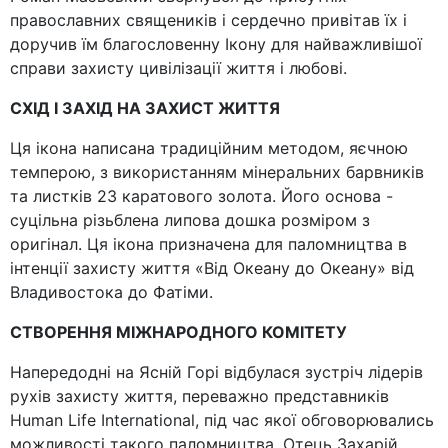
православних священиків і сердечно привітав їх і
доручив їм благословенну Ікону для найважливішої
справи захисту цивілізації життя і любові.
СХІД І ЗАХІД НА ЗАХИСТ ЖИТТЯ
Ця ікона написана традиційним методом, яєчною
темперою, з використанням мінеральних барвників
та листків 23 каратового золота. Його основа -
суцільна різьблена липова дошка розміром з
оригінал. Ця ікона призначена для паломництва в
інтенції захисту життя «Від Океану до Океану» від
Владивостока до Фатіми.
СТВОРЕННЯ МІЖНАРОДНОГО КОМІТЕТУ
Напередодні на Ясній Горі відбулася зустріч лідерів
рухів захисту життя, переважно представників
Human Life International, під час якої обговорювались
можливості такого паломництва. Отець Захарій