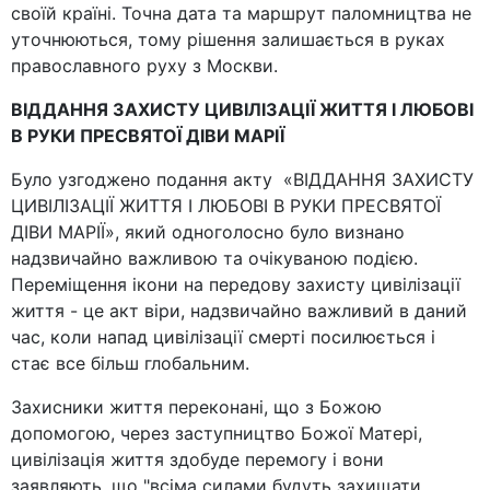
своїй країні. Точна дата та маршрут паломництва не
уточнюються, тому рішення залишається в руках
православного руху з Москви.
ВІДДАННЯ ЗАХИСТУ ЦИВІЛІЗАЦІЇ ЖИТТЯ І ЛЮБОВІ
В РУКИ ПРЕСВЯТОЇ ДІВИ МАРІЇ
Було узгоджено подання акту «ВІДДАННЯ ЗАХИСТУ
ЦИВІЛІЗАЦІЇ ЖИТТЯ І ЛЮБОВІ В РУКИ ПРЕСВЯТОЇ
ДІВИ МАРІЇ», який одноголосно було визнано
надзвичайно важливою та очікуваною подією.
Переміщення ікони на передову захисту цивілізації
життя - це акт віри, надзвичайно важливий в даний
час, коли напад цивілізації смерті посилюється і
стає все більш глобальним.
Захисники життя переконані, що з Божою
допомогою, через заступництво Божої Матері,
цивілізація життя здобуде перемогу і вони
заявляють, що "всіма силами будуть захищати