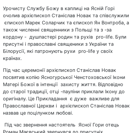
Урочисту Службу Божу в каплиці на Ясній Горі
очолив архієпископ Станіслав Новак та співслужили
єпископ Марек Соларчик та єпископ Ян Вонтроба, а
також численні священники з Польщі та з -за
кордону - душпастері родин та рухів pro-life. Були
присутні і православні священики з України та
Білорусії, які патронують рухи pro-life у своїх
країнах.
Під час церемонії архієпископ Станіслав Новак
посвятив копію Ясногурської Ченстоховської Ікони
Матері Божої в інтенції захисту життя. Відповідно
до старої традиції, отці -пауліни приклали Ікону до
оригіналу. Це Прикладання є дуже важливе для
Православної Церкви і архієпископ Станіслав Новак
назвав це поцілунком любові.
Під час звернення настоятель Ясної Гори отець
Роман Маєвський звернувся до присутніх