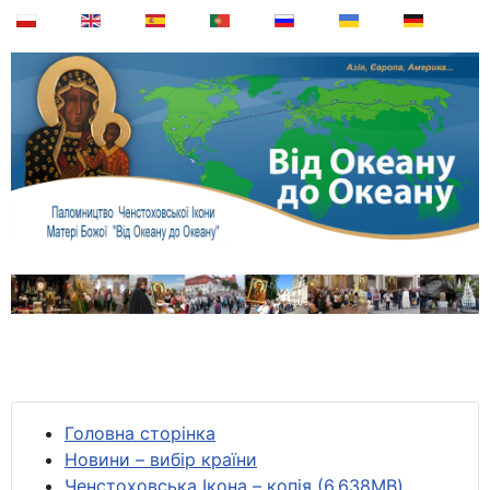
Головна сторінка
Новини – вибір країни
Ченстоховська Ікона – копія (6,638MB)