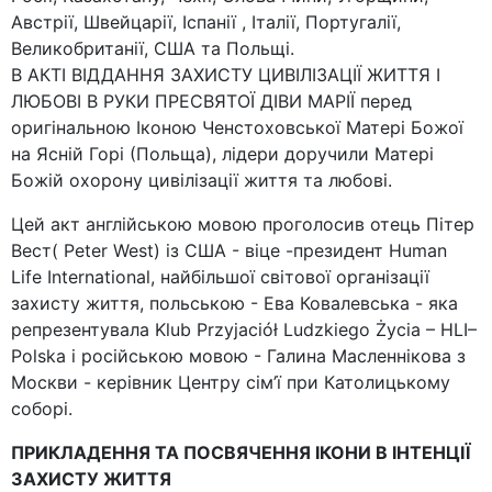
Австрії, Швейцарії, Іспанії , Італії, Португалії,
Великобританії, США та Польщі.
В АКТІ ВІДДАННЯ ЗАХИСТУ ЦИВІЛІЗАЦІЇ ЖИТТЯ І
ЛЮБОВІ В РУКИ ПРЕСВЯТОЇ ДІВИ МАРІЇ перед
оригінальною Іконою Ченстоховської Матері Божої
на Ясній Горі (Польща), лідери доручили Матері
Божій охорону цивілізації життя та любові.
Цей акт англійською мовою проголосив отець Пітер
Вест( Peter West) із США - віце -президент Human
Life International, найбільшої світової організації
захисту життя, польською - Ева Ковалевська - яка
репрезентувала Klub Przyjaciół Ludzkiego Życia – HLI–
Polska і російською мовою - Галина Масленнікова з
Москви - керівник Центру сім’ї при Католицькому
соборі.
ПРИКЛАДЕННЯ ТА ПОСВЯЧЕННЯ ІКОНИ В ІНТЕНЦІЇ
ЗАХИСТУ ЖИТТЯ