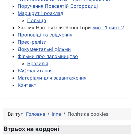
Поручення Пресвятій Богородиці
Маршрут і розклад
Польща
Заклик Настоятеля Ясної Гори
лист 1
лист 2
Проповіді та свідчення
Прес-релізи
Документальні фільми
Фільми про паломництво
Бразилія
FAQ-запитання
Матеріали для завантаження
Контакт
Ви тут:
Головна
inne
Політика cookies
Втрьох на кордоні