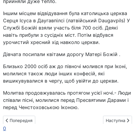
прийняли дуже тепло.
Іншим місцем відвідування була католицька церква
Серця Ісуса в Даугавпілсі (латвійський Daugavpils) У
Службі Божійі взяли участь біля 700 осіб. Деякі
навіть прибули з сусідніх міст. Потім відбувся
урочистий хресний хід навколо церкви.
Дівчата посипали квітами дорогу Матері Божій .
Близько 2000 осіб аж до півночі молився при Іконі,
молилися також люди інших конфесій, які
вишикувувалися в чергу, щоб увійти до церкви.
Молитва продовжувалась протягом усієї ночі.- Люди
співали пісні, молилися перед Пресвятими Дарами і
перед Ченстоховською Іконою.
Попередня стаття: Латвія: Величезні натовпи віруючих.
Наступна стат
Попередня
Наступна
0