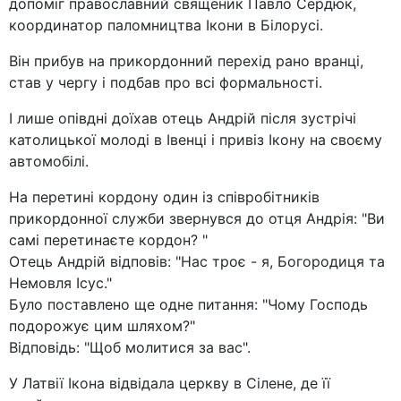
допоміг православний священик Павло Сердюк,
координатор паломництва Ікони в Білорусі.
Він прибув на прикордонний перехід рано вранці,
став у чергу і подбав про всі формальності.
І лише опівдні доїхав отець Андрій після зустрічі
католицької молоді в Івенці і привіз Ікону на своєму
автомобілі.
На перетині кордону один із співробітників
прикордонної служби звернувся до отця Андрія: "Ви
самі перетинаєте кордон? "
Отець Андрій відповів: "Нас троє - я, Богородиця та
Немовля Ісус."
Було поставлено ще одне питання: "Чому Господь
подорожує цим шляхом?"
Відповідь: "Щоб молитися за вас".
У Латвії Ікона відвідала церкву в Сілене, де її