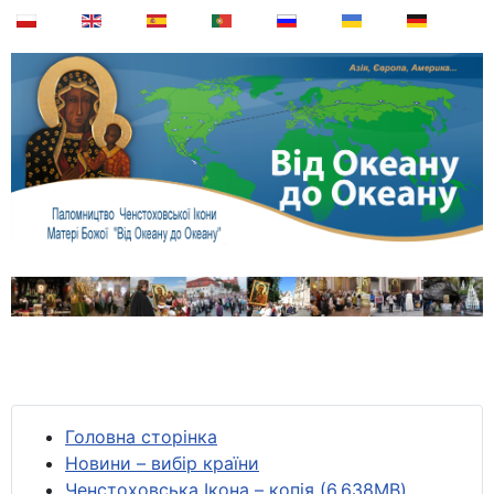
Головна сторінка
Новини – вибір країни
Ченстоховська Ікона – копія (6,638MB)