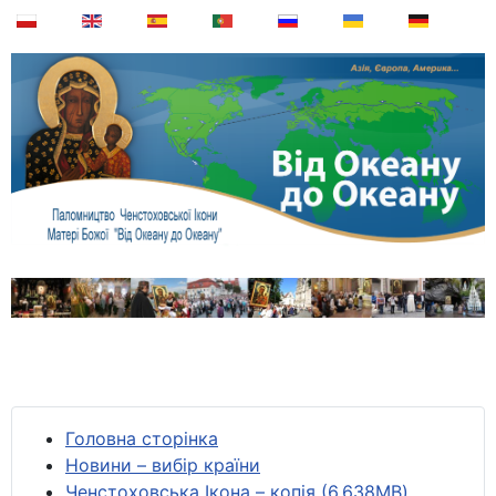
Головна сторінка
Новини – вибір країни
Ченстоховська Ікона – копія (6,638MB)