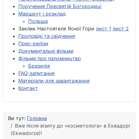
Поручення Пресвятій Богородиці
Маршрут і розклад
Польща
Заклик Настоятеля Ясної Гори
лист 1
лист 2
Проповіді та свідчення
Прес-релізи
Документальні фільми
Фільми про паломництво
Бразилія
FAQ-запитання
Матеріали для завантаження
Контакт
Ви тут:
Головна
Вже після візиту до «косметолога» в Еквадорі
(Ekwadorze)!