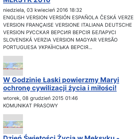
niedziela, 03 kwiecień 2016 18:32
ENGLISH VERSION VERSIÓN ESPAÑOLA ČESKÁ VERZE
VERSION FRANÇAISE VERSIONE ITALIANA DEUTSCHE
VERSION РУССКАЯ BЕРСИЯ BEPCIЯ БЕЛАРУСІ
SLOVENSKÁ VERZIA VERSION MAGYAR VERSÃO
PORTUGUESA УКРАЇНСЬКА ВЕРСІЯ...
W Godzinie Łaski powierzmy Maryi
ochronę cywilizacji życia i miłości!
wtorek, 08 grudzień 2015 01:46
KOMUNIKAT PRASOWY
Dzień Świętości Życia w Meksyku -