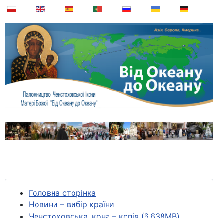
Головна сторінка
Новини – вибір країни
Ченстоховська Ікона – копія (6,638MB)