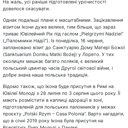
На жаль, усі раніше підготовлені урочистості
довелося скасувати.
Однак подальші плани є масштабними. Зацікавлення
візитом Ікони дуже велике, тим більше, що зараз
триває Ювілейний Рік під гаслом „Pielgrzymi Nadziei”
(„Паломники Надії”). Із понеділка, 16 червня,
заплановано візит до Санктуарію Дому Матері Божої
(Sanktuarium Domku Matki Bożej) у Лорето. У тих
околицях мешкає багато поляків, є великий
польський цвинтар часів Другої світової війни, і
добре знана наша польська традиція.
Відомо також, що Ікона буде присутня в Римі на
Ювілеї Молоді з 28 липня по 3 серпня цього року. Її
мають розмістити в каплиці адорації в зоні,
підготовленій для польських паломників у межах
проєкту „Polski Rzym – Casa Polonia”. Варто нагадати,
що в січні 2019 року Ікона була присутня на
Всесвітніх Днях Молоді у Панамі.