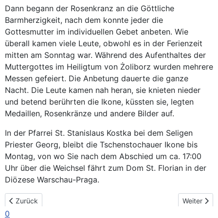
Dann begann der Rosenkranz an die Göttliche
Barmherzigkeit, nach dem konnte jeder die
Gottesmutter im individuellen Gebet anbeten. Wie
überall kamen viele Leute, obwohl es in der Ferienzeit
mitten am Sonntag war. Während des Aufenthaltes der
Muttergottes im Heiligtum von Żoliborz wurden mehrere
Messen gefeiert. Die Anbetung dauerte die ganze
Nacht. Die Leute kamen nah heran, sie knieten nieder
und betend berührten die Ikone, küssten sie, legten
Medaillen, Rosenkränze und andere Bilder auf.
In der Pfarrei St. Stanislaus Kostka bei dem Seligen
Priester Georg, bleibt die Tschenstochauer Ikone bis
Montag, von wo Sie nach dem Abschied um ca. 17:00
Uhr über die Weichsel fährt zum Dom St. Florian in der
Diözese Warschau-Praga.
Vorheriger Beitrag: Warschau hat nicht enttäuscht
Nächster B
Zurück
Weiter
0