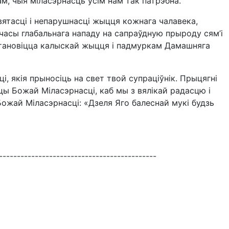
ам, чыя міласэрнасць усім нам так патрэбна.
святасці і непарушнасці жыцця кожнага чалавека,
 часы глабальнага нападу на сапраўдную прыроду сям’і
становіцца калыскай жыцця і падмуркам Дамашняга
, якія прыносіць на свет твой супраціўнік. Прыцягні
сцы Божай Міласэрнасці, каб мы з вялікай радасцю і
 Божай Міласэрнасці: «Дзеля Яго балеснай мукі будзь
--------------------------------------------