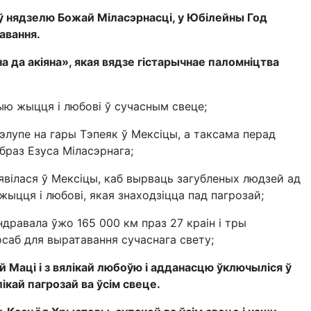
ў нядзелю Божай Міласэрнасці, у Юбілейны Год
авання.
 да акіяна», якая вядзе гістарычнае паломніцтва
цыю жыцця і любові ў сучасным свеце;
лупе на гары Тэпеяк ў Мексіцы, а таксама перад
браз Езуса Міласэрнага;
’явілася ў Мексіцы, каб вырваць загубленых людзей ад
жыцця і любові, якая знаходзіцца пад пагрозай;
дравала ўжо 165 000 км праз 27 краін і тры
саб для выратавання сучаснага свету;
й Маці і з вялікай любоўю і адданасцю ўключыліся ў
ікай пагрозай ва ўсім свеце.