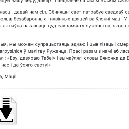
ацуй нашу веру, давер і паяднанне са сваім Боскім Сын
насці, дадай нам сіл. Сённяшні свет патрабуе сведкаў 
больш безабаронных і нявінных дзяцей ва ўлонні маці. У
 актыўна паказваць цуд сакрамэнту сужэнства, якое 
ыя, мы можам супрацьстаяць адчаю і цывілізацыі смерці
пагрузіліся ў малітву Ружанца. Прасі разам з намі аб ла
алі: «Езу, давяраю Табе!» І вымаўлялі словы Вяночка да
нас і да ўсяго свету!»
, Маці!
----------------------------------------------------------------