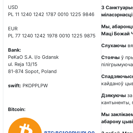
USD
З Санктуарыя
PL 11 1240 1242 1787 0010 1225 9846
міласэрнасці
Мы, абаронцы
EUR
Маці Божай Ч
PL 77 1240 1242 1978 0010 1225 9875
Слухаючы
вя
Bank:
PeKaO S.A. I/o Gdansk
Стоячы
ў пры
ul. Reja 13/15
пілігрымуюча
81-874 Sopot, Poland
Спадзяючыс
кайданоў цыв
swift:
PKOPPLPW
Дзякуючы
за
кантыненты, 
Bitcoin:
Мы заклікаем
абарону цыві