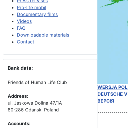
Press releases
Pro-life mobil
Documentary films
Videos
FAQ
Downloadable materials
Contact
Bank data:
Friends of Human Life Club
WERSJA POL
DEUTSCHE V
Address:
ВЕРСІЯ
ul. Jaskowa Dolina 47/1A
80-286 Gdansk, Poland
---------------
Accounts
: