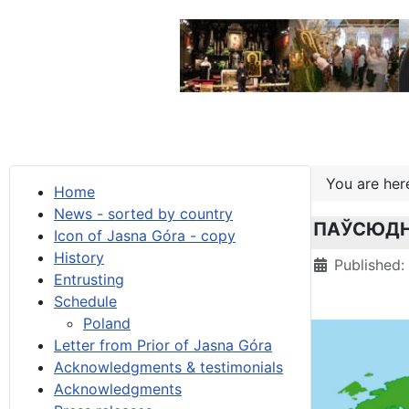
You are he
Home
News - sorted by country
ПАЎСЮДН
Icon of Jasna Góra - copy
History
Details
Published:
Entrusting
Schedule
Poland
Letter from Prior of Jasna Góra
Acknowledgments & testimonials
Acknowledgments