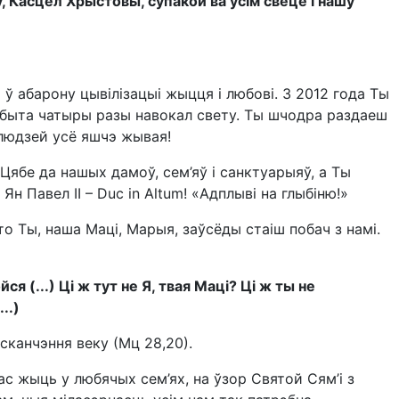
, Касцёл Хрыстовы, супакой ва ўсім свеце і нашу
 ў абарону цывілізацыі жыцця і любові. З 2012 года Ты
нібыта чатыры разы навокал свету. Ты шчодра раздаеш
 людзей усё яшчэ жывая!
ябе да нашых дамоў, сем’яў і санктуарыяў, а Ты
н Павел II – Duc in Altum! «Адплыві на глыбіню!»
о Ты, наша Маці, Марыя, заўсёды стаіш побач з намі.
я (...) Ці ж тут не Я, твая Маці? Ці ж ты не
..)
сканчэння веку (Мц 28,20).
нас жыць у любячых сем’ях, на ўзор Святой Сям’і з