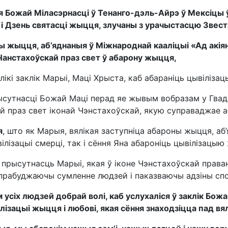
 Божай Міласэрнасці ў Тенанго-дэль-Айрэ ў Мексіцы 
 і Дзень святасці жыцця, злучаны з урачыстасцю Звест
 жыцця, аб’яднаныя ў Міжнароднай кааліцыі «Ад акіяна
анстахоўскай праз свет ў абарону жыцця,
лікі заклік Марыі, Маці Хрыста, каб абараніць цывіліза
сутнасці Божай Маці перад яе жывым вобразам у Гвадэ
й праз свет іконай Чэнстахоўскай, якую суправаджае а
я
, што як Марыя, вялікая заступніца абароны жыцця, аб
ілізацыі смерці, так і сёння Яна абароніць цывілізацыю 
 прысутнасць Марыі, якая ў іконе Чэнстахоўскай праван
прабуджаючы сумленне людзей і паказваючы адзіны спо
 усіх людзей добрай волі, каб услухаліся ў заклік Божа
лізацыі жыцця і любові, якая сёння знаходзіцца пад вял