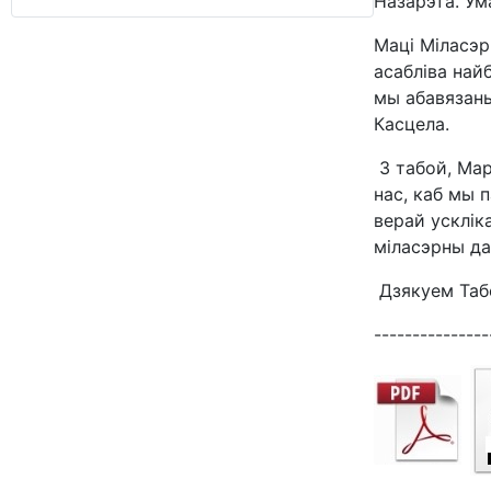
Назарэта. Ум
Маці Міласэр
асабліва най
мы абавязаны
Касцела.
З табой, Мар
нас, каб мы 
верай усклік
міласэрны да 
Дзякуем Табе
---------------