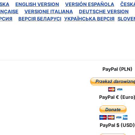
SKA
ENGLISH VERSION
VERSIÓN ESPAÑOLA
ČESK
ANÇAISE
VERSIONE ITALIANA
DEUTSCHE VERSION
РСИЯ
BEPCIЯ БЕЛАРУСІ
УКРАЇНСЬКА ВЕРСІЯ
SLOVE
icle: DICHIARAZIONE UNIVERSALE DAL MESSICO SULLA PROTEZIONE
PayPal (PLN)
PayPal € (Euro
PayPal $ (USD)