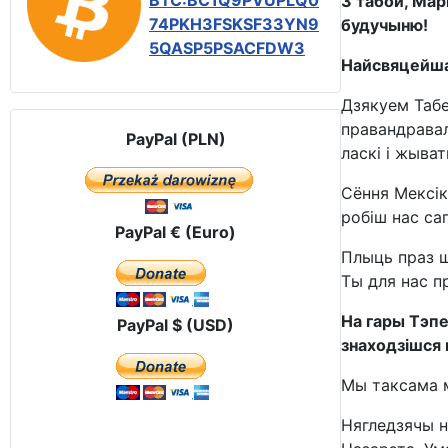
BTC:BC1Q9PVUPLQ0
З табой, Мар
74PKH3FSKSF33YN9
будучыню!
5QASP5PSACFDW3
Найсвяцейша
Дзякуем Табе
правандравал
PayPal (PLN)
ласкі і жыва
Сёння Мексік
робіш нас сап
PayPal € (Euro)
Плыць праз ш
Ты для нас п
На гары
T
эпе
PayPal $ (USD)
знаходзішся 
Мы таксама м
Нягледзячы на