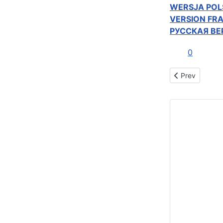
WERSJA POL
VERSION FR
РУССКАЯ BЕ
0
Previous art
Prev