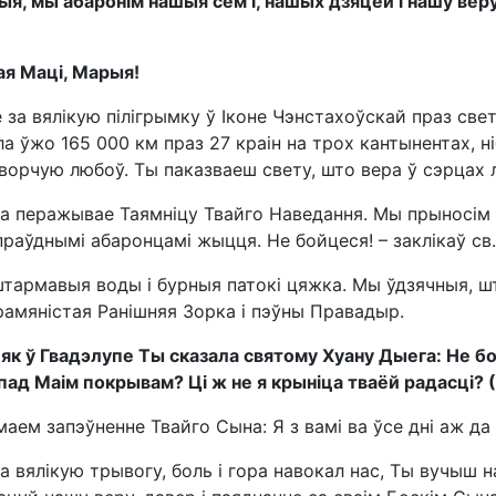
ыя, мы абаронім нашыя сем’і, нашых дзяцей і нашу веру
я Маці, Марыя!
 за вялікую пілігрымку ў Іконе Чэнстахоўскай праз свет
а ўжо 165 000 км праз 27 краін на трох кантынентах, 
творчую любоў. Ты паказваеш свету, што вера ў сэрцах
а перажывае Таямніцу Твайго Наведання. Мы прыносім Ц
раўднымі абаронцамі жыцця. Не бойцеся! – заклікаў св. Я
тармавыя воды і бурныя патокі цяжка. Мы ўдзячныя, шт
рамяністая Ранішняя Зорка і пэўны Правадыр.
як ў Гвадэлупе Ты сказала святому Хуану Дыега: Не бойс
пад Маім покрывам? Ці ж не я крыніца тваёй радасці? (.
аем запэўненне Твайго Сына: Я з вамі ва ўсе дні аж да 
 ​​вялікую трывогу, боль і гора навокал нас, Ты вучыш 