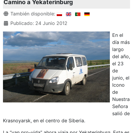
Camino a Yekaterinburg
Detalles
También disponible:
Publicado: 24 Junio 2012
En el
día más
largo
del año,
el 23
de
junio, el
Icono
de
Nuestra
Señora
salió de
Krasnoyarsk, en el centro de Siberia.
La “van pro-vida” ahora viaja por Yekaterinburg. Esta es