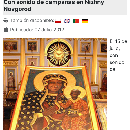
Con sonido de campanas en Nizhny
Novgorod
Detalles
También disponible:
Publicado: 07 Julio 2012
El 15 de
julio,
con
sonido
de