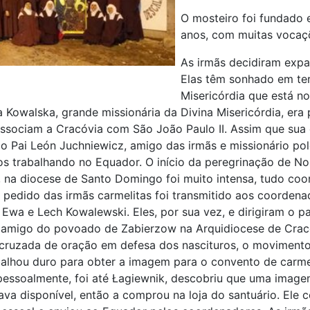
O mosteiro foi fundado 
anos, com muitas vocaç
As irmãs decidiram expa
Elas têm sonhado em te
Misericórdia que está n
a Kowalska, grande missionária da Divina Misericórdia, era
associam a Cracóvia com São João Paulo II. Assim que sua 
o Pai León Juchniewicz, amigo das irmãs e missionário po
s trabalhando no Equador. O início da peregrinação de N
na diocese de Santo Domingo foi muito intensa, tudo co
 pedido das irmãs carmelitas foi transmitido aos coordena
s Ewa e Lech Kowalewski. Eles, por sua vez, e dirigiram o p
 amigo do povoado de Zabierzow na Arquidiocese de Cracó
 cruzada de oração em defesa dos nascituros, o movimento 
balhou duro para obter a imagem para o convento de carme
pessoalmente, foi até Łagiewnik, descobriu que uma imag
tava disponível, então a comprou na loja do santuário. El