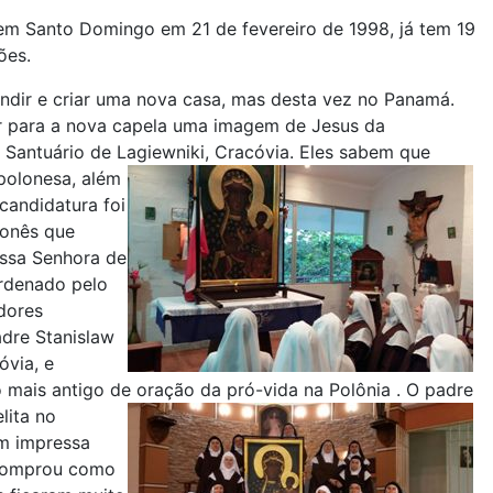
em Santo Domingo em 21 de fevereiro de 1998, já tem 19
ões.
ndir e criar uma nova casa, mas desta vez no Panamá.
r para a nova capela uma imagem de Jesus da
o Santuário de Lagiewniki,
Cracóvia. Eles sabem que
 polonesa, além
candidatura foi
lonês que
ossa Senhora de
ordenado pelo
dores
adre Stanislaw
via, e
mais antigo de oração da pró-vida na Polônia .
O padre
lita no
em impressa
e comprou como