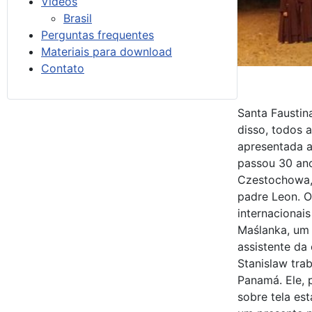
Vídeos
Brasil
Perguntas frequentes
Materiais para download
Contato
Santa Faustin
disso, todos 
apresentada a
passou 30 ano
Czestochowa, 
padre Leon. O
internacionai
Maślanka, um
assistente da
Stanislaw tra
Panamá. Ele, 
sobre tela es