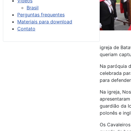
Vídeos
Brasil
Perguntas frequentes
Materiais para download
Contato
igreja de Bat
queriam captu
Na paróquia d
celebrada par
para defender
Na igreja, No
apresentaram 
guardião da 
polonês e ing
Os Cavaleiro