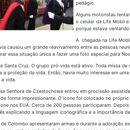
pedágio.
Alguns motoristas tentar
o celular da Life Mobil 
porque estava ventando
A chegada na Life Mobil
avia causou um grande reavivamento entre as pessoas reun
rar essa situação única e fazer uma foto especial para No
e Santa Cruz. O grupo pró-vida está ativo. Toda missa de
a a proteção da vida. Então, havia muito interesse em uma
 a vida.
ssa Senhora de Czestochowa entrou em procissão assistida
de forma impressionante. O ícone foi colocado no próprio a
Icone nos EUA. Cerca de 200 pessoas participaram. Depoi
lês explicando a linguagem iconográfica e a importância 
s de Colombo apresentaram armas e durante a adoração e