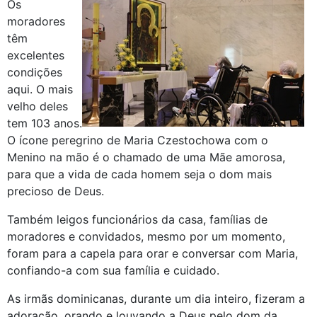
Os
moradores
têm
excelentes
condições
aqui. O mais
velho deles
tem 103 anos.
O ícone peregrino de Maria Czestochowa com o
Menino na mão é o chamado de uma Mãe amorosa,
para que a vida de cada homem seja o dom mais
precioso de Deus.
Também leigos funcionários da casa, famílias de
moradores e convidados, mesmo por um momento,
foram para a capela para orar e conversar com Maria,
confiando-a com sua família e cuidado.
As irmãs dominicanas, durante um dia inteiro, fizeram a
adoração, orando e louvando a Deus pelo dom da