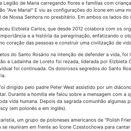
a Legião de Maria carregando flores e famílias com crianç
ão "Ave Maria!" E viu as configurações do Ícone em uma 
ral de Nossa Senhora no presbitério. Em ambos os lados do í
receu Elzbieta Carlos, que desde 2012 colabora com os or
 importância e a história da peregrinação, enfatizando o ob
 no coração das pessoas e construir uma civilização de vid
retos do Santo Rosário na intenção de defender a vida, foi
ão a Ladainha de Loreto foi rezada, liderada por Elzbieta C
vidual foi continuada. Os dolorosos segredos do Santo Rosá
ia.
foi dirigido pelo padre Peter West assistido por um diácono
tar. Durante a homilia ele falou sobre a mensagem com a q
toda vida humana. Depois da sagrada comunhão algumas pa
cy (em polonês e em inglês).
aristia, um grupo de poloneses americanos de "Polish Frien
se reuniram em frente ao Ícone Czestochowa para cantar 