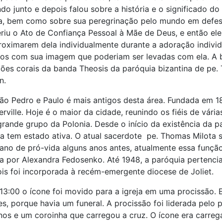
o junto e depois falou sobre a história e o significado do
, bem como sobre sua peregrinação pelo mundo em defes
feriu o Ato de Confiança Pessoal à Mãe de Deus, e então el
roximarem dela individualmente durante a adoração individ
os com sua imagem que poderiam ser levadas com ela. A 
ões corais da banda Theosis da paróquia bizantina de pe
n.
ão Pedro e Paulo é mais antigos desta área. Fundada em 
rville.
Hoje é o maior da cidade, reunindo os fiéis de vária
grande grupo da Polonia. Desde o início da existência da p
ia tem estado ativa. O atual sacerdote pe. Thomas Milota 
sano de pró-vida alguns anos antes, atualmente essa funçã
por Alexandra Fedosenko. Até 1948, a paróquia pertencia
is foi incorporada à recém-emergente diocese de Joliet.
 13:00 o ícone foi movido para a igreja em uma procissão. 
tes, porque havia um funeral. A procissão foi liderada pel
os e um coroinha que carregou a cruz. O ícone era carreg