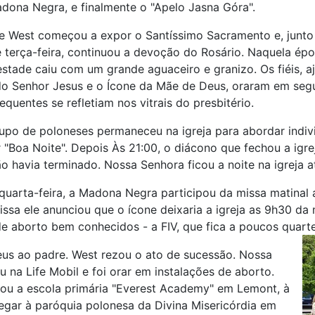
adona Negra, e finalmente o "Apelo Jasna Góra".
e West começou a expor o Santíssimo Sacramento e, junt
e terça-feira, continuou a devoção do Rosário. Naquela ép
tade caiu com um grande aguaceiro e granizo. Os fiéis, a
 do Senhor Jesus e o Ícone da Mãe de Deus, oraram em seg
quentes se refletiam nos vitrais do presbitério.
po de poloneses permaneceu na igreja para abordar indiv
r "Boa Noite". Depois Às 21:00, o diácono que fechou a igre
o havia terminado. Nossa Senhora ficou a noite na igreja a
uarta-feira, a Madona Negra participou da missa matinal as
ssa ele anunciou que o ícone deixaria a igreja as 9h30 da 
e aborto bem conhecidos - a FIV, que fica a poucos quarteir
eus ao padre. West rezou o ato de sucessão. Nossa
u na Life Mobil e foi orar em instalações de aborto.
itou a escola primária "Everest Academy" em Lemont, à
hegar à paróquia polonesa da Divina Misericórdia em