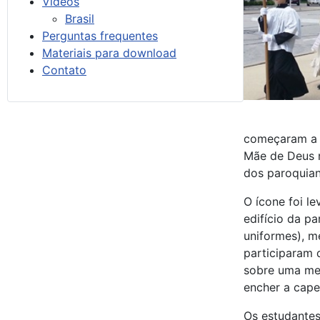
Vídeos
Brasil
Perguntas frequentes
Materiais para download
Contato
começaram a gr
Mãe de Deus 
dos paroquian
O ícone foi l
edifício da p
uniformes), m
participaram 
sobre uma mes
encher a cape
Os estudantes