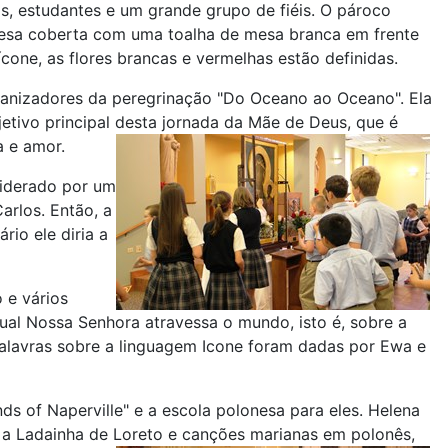
as, estudantes e um grande grupo de fiéis. O pároco
mesa coberta com uma toalha de mesa branca em frente
cone, as flores brancas e vermelhas estão definidas.
ganizadores da peregrinação "Do Oceano ao Oceano". Ela
jetivo principal desta jornada da Mãe de Deus, que é
a e amor.
 liderado por um
arlos. Então, a
rio ele diria a
 e vários
ual Nossa Senhora atravessa o mundo, isto é, sobre a
lavras sobre a linguagem Icone foram dadas por Ewa e
ds of Naperville" e a escola polonesa para eles. Helena
a Ladainha de Loreto e canções marianas em polonês,