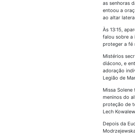
as senhoras d
entoou a oraç
ao altar late
Às 13:15, apa
falou sobre a
proteger a fé
Mistérios sec
diácono, e ent
adoração indi
Legião de Mar
Missa Solene 
meninos do al
proteção de 
Lech Kowalews
Depois da Euc
Modrzejewska 