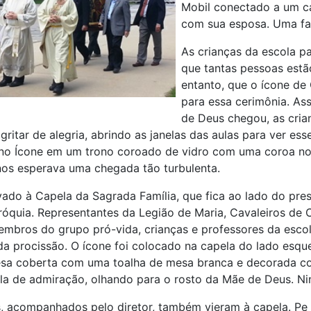
Mobil conectado a um ca
com sua esposa. Uma fa
As crianças da escola p
que tantas pessoas estão
entanto, que o ícone de
para essa cerimônia.
Ass
de Deus chegou, as cria
itar de alegria, abrindo as janelas das aulas para ver esse
no Ícone em um trono coroado de vidro com uma coroa n
os esperava uma chegada tão turbulenta.
evado à Capela da Sagrada Família, que fica ao lado do pres
aróquia. Representantes da Legião de Maria, Cavaleiros d
embros do grupo pró-vida, crianças e professores da escol
da procissão. O ícone foi colocado na capela do lado esqu
a coberta com uma toalha de mesa branca e decorada com
la de admiração, olhando para o rosto da Mãe de Deus. Ni
, acompanhados pelo diretor, também vieram à capela. Pe