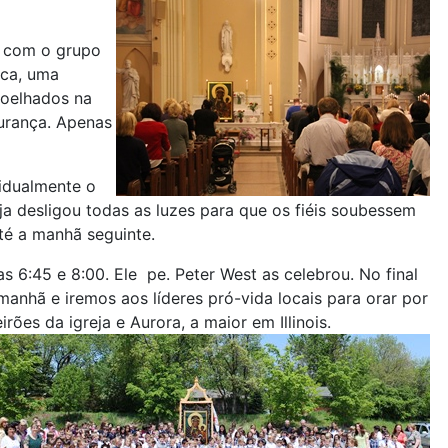
o com o grupo
oca, uma
joelhados na
urança. Apenas
idualmente o
ja desligou todas as luzes para que os fiéis soubessem
té a manhã seguinte.
 6:45 e 8:00. Ele pe. Peter West as celebrou. No final
manhã e iremos aos líderes pró-vida locais para orar por
ões da igreja e Aurora, a maior em Illinois.