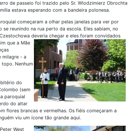
rro de passeio foi trazido pelo Sr. Wlodzimierz Obrochta
mília estava esperando com a bandeira polonesa.
aroquial começaram a olhar pelas janelas para ver por
 se reunindo na rua perto da escola. Eles sabiam, no
 Czestochowa deveria chegar e eles foram convidados
im que a Mãe
nças
 milagre - a
o topo. Nenhum
bitério do
e Colombo (sem
a paroquial
erdo do altar
 flores brancas e vermelhas. Os fiéis começaram a
nguém viu um ícone tão grande aqui.
 Peter West