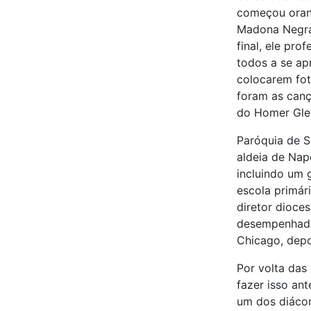
começou orand
Madona Negra
final, ele pro
todos a se ap
colocarem fot
foram as canç
do Homer Gle
Paróquia de S
aldeia de Nape
incluindo um 
escola primár
diretor dioce
desempenhada 
Chicago, depo
Por volta das
fazer isso an
um dos diácon