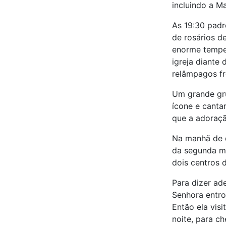
incluindo a M
As 19:30 padr
de rosários d
enorme tempes
igreja diante
relâmpagos fre
Um grande gru
ícone e canta
que a adoraçã
Na manhã de q
da segunda mi
dois centros d
Para dizer ad
Senhora entro
Então ela vis
noite, para c