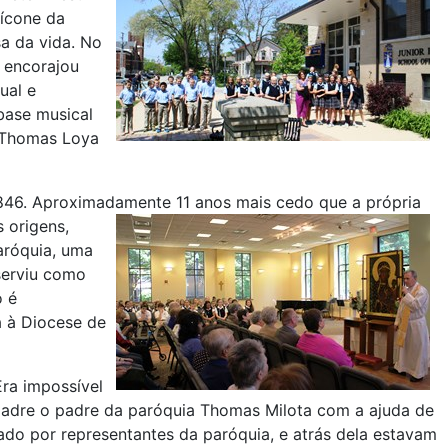
 ícone da
a da vida. No
e encorajou
ual e
base musical
. Thomas Loya
1846. Aproximadamente 11 anos mais cedo que a própria
s origens,
aróquia, uma
serviu como
o é
 à Diocese de
Era impossível
o padre o padre da paróquia Thomas Milota com a ajuda de
ado por representantes da paróquia, e atrás dela estavam