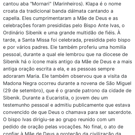
cantou aba "Mornari" (Marinheiros). Klapa é o nome
croata da tradicional banda dálmata cantando a
capella. Eles cumprimentaram a Mãe de Deus e as
celebrações foram presididas pelo Bispo Ante Ivas, o
Ordinário Sibenik e uma grande multidão de fiéis. À
tarde, a Santa Missa foi celebrada, presidida pelo bispo
e por vários padres. Ele também proferiu uma homilía
pessoal, durante a qual ele lembrou que na diocese de
Sibenik há o ícone mais antigo da Mãe de Deus e a mais
antiga oração escrita a ela, e as pessoas sempre
adoraram Maria. Ele também observou que a visita da
Madona Negra ocorreu durante a novena de São Miguel
(29 de setembro), que é o grande patrono da cidade de
Sibenik. Durante a Eucaristia, o jovem deu um
testemunho pessoal e admitiu publicamente que estava
convencido de que Deus o chamava para ser sacerdote.
O bispo Ivas dirigiu-se ao grupo reunido com um
pedido de oração pelas vocações. No final, o ato de
confiar à Mãe de Deus a proteção da civilização da