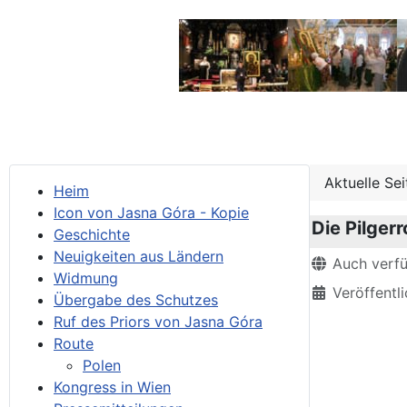
Aktuelle Se
Heim
Icon von Jasna Góra - Kopie
Die Pilger
Geschichte
Neuigkeiten aus Ländern
Details
Auch verf
Widmung
Veröffentl
Übergabe des Schutzes
Ruf des Priors von Jasna Góra
Route
Polen
Kongress in Wien