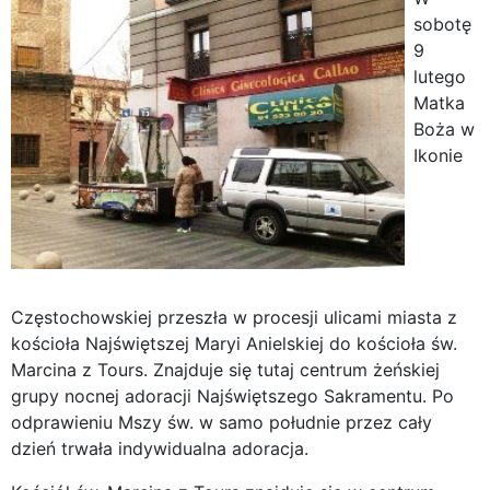
sobotę
9
lutego
Matka
Boża w
Ikonie
Częstochowskiej przeszła w procesji ulicami miasta z
kościoła Najświętszej Maryi Anielskiej do kościoła św.
Marcina z Tours. Znajduje się tutaj centrum żeńskiej
grupy nocnej adoracji Najświętszego Sakramentu. Po
odprawieniu Mszy św. w samo południe przez cały
dzień trwała indywidualna adoracja.