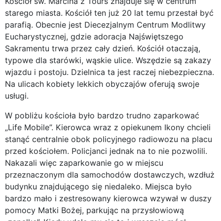
Kościół św. Marcina z Tours znajduje się w centrum
starego miasta. Kościół ten już 20 lat temu przestał być
parafią. Obecnie jest Diecezjalnym Centrum Modlitwy
Eucharystycznej, gdzie adoracja Najświętszego
Sakramentu trwa przez cały dzień. Kościół otaczają,
typowe dla starówki, wąskie ulice. Wszędzie są zakazy
wjazdu i postoju. Dzielnica ta jest raczej niebezpieczna.
Na ulicach kobiety lekkich obyczajów oferują swoje
usługi.
W pobliżu kościoła było bardzo trudno zaparkować
„Life Mobile”. Kierowca wraz z opiekunem Ikony chcieli
stanąć centralnie obok policyjnego radiowozu na placu
przed kościołem. Policjanci jednak na to nie pozwolili.
Nakazali więc zaparkowanie go w miejscu
przeznaczonym dla samochodów dostawczych, wzdłuż
budynku znajdującego się niedaleko. Miejsca było
bardzo mało i zestresowany kierowca wzywał w duszy
pomocy Matki Bożej, parkując na przysłowiową