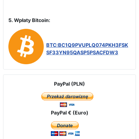
5. Wpłaty Bitcoin:
BTC:BC1Q9PVUPLQ074PKH3FSK
SF33YN95QASP5PSACFDW3
PayPal (PLN)
PayPal € (Euro)