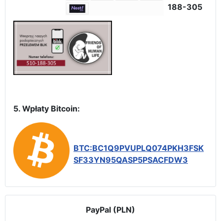
188-305
5. Wpłaty Bitcoin:
BTC:BC1Q9PVUPLQ074PKH3FSK
SF33YN95QASP5PSACFDW3
PayPal (PLN)