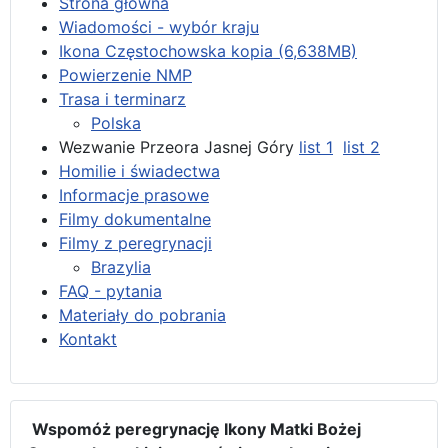
Strona główna
Wiadomości - wybór kraju
Ikona Częstochowska kopia (6,638MB)
Powierzenie NMP
Trasa i terminarz
Polska
Wezwanie Przeora Jasnej Góry
list 1
list 2
Homilie i świadectwa
Informacje prasowe
Filmy dokumentalne
Filmy z peregrynacji
Brazylia
FAQ - pytania
Materiały do pobrania
Kontakt
Wspomóż peregrynację Ikony Matki Bożej