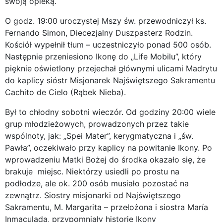
swoją opieką.
O godz. 19:00 uroczystej Mszy św. przewodniczył ks.
Fernando Simon, Diecezjalny Duszpasterz Rodzin.
Kościół wypełnił tłum – uczestniczyło ponad 500 osób.
Następnie przeniesiono Ikonę do „Life Mobilu”, który
pięknie oświetlony przejechał głównymi ulicami Madrytu
do kaplicy sióstr Misjonarek Najświętszego Sakramentu
Cachito de Cielo (Rąbek Nieba).
Był to chłodny sobotni wieczór. Od godziny 20:00 wiele
grup młodzieżowych, prowadzonych przez takie
wspólnoty, jak: „Spei Mater”, kerygmatyczna i „św.
Pawła”, ­oczekiwało przy kaplicy na powitanie Ikony. Po
wprowadzeniu Matki Bożej do środka okazało się, że
brakuje miejsc. Niektórzy usiedli po prostu na
podłodze, ale ok. 200 osób musiało pozostać na
zewnątrz. Siostry misjonarki od Najświętszego
Sakramentu, M. Margarita – przełożona i siostra María
Inmaculada, przypomniały historię Ikony