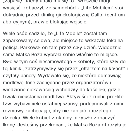
„zapałkę”. Kiedy udało mu się to i wreszcie mógł
wysiąść, zobaczył, że samochód z „Life Mobilem” stoi
dokładnie przed kliniką ginekologiczną Callo, (centrum
aborcyjnym), prawie blokując wejście.
Wiele osób sądziło, że „Life Mobile” został tam
zaparkowany celowo, ale miejsce to wskazała lokalna
policja. Parkował on tam przez cały dzień. Widocznie
sama Matka Boża wybrała sobie właśnie to miejsce.
Było w tym coś niesamowitego – kobiety, które szły do
tej kliniki, zatrzymywały się przez „ołtarzem na kołach” i
czytały banery. Wydawało się, że niektóre odmawiają
modlitwę. Inne zachęcone przez organizatorów i
wiedzione ciekawością wchodziły do kościoła, gdzie
trwała nieustanna modlitwa. Aktywiści z ruchu pro-life
tzw. wybawiciele ostatniej szansy, podejmowali z nimi
rozmowy zachęcając, aby nie zabijać poczętego
dziecka. Wiele kobiet z okolicy przyszło zobaczyć
Ikonę. Jesteśmy przekonani, że Matka Boża otoczyła je