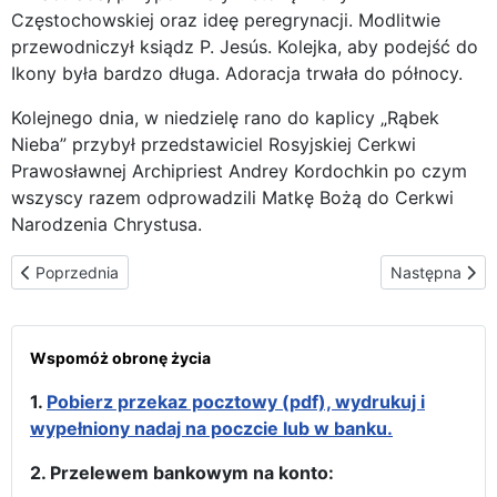
Częstochowskiej oraz ideę peregrynacji. Modlitwie
przewodniczył ksiądz P. Jesús. Kolejka, aby podejść do
Ikony była bardzo długa. Adoracja trwała do północy.
Kolejnego dnia, w niedzielę rano do kaplicy „Rąbek
Nieba” przybył przedstawiciel Rosyjskiej Cerkwi
Prawosławnej Archipriest Andrey Kordochkin po czym
wszyscy razem odprowadzili Matkę Bożą do Cerkwi
Narodzenia Chrystusa.
Poprzednia strona: Wizyta w Rosyjskim Kościele prawosławnym 
Następna stro
Poprzednia
Następna
Wspomóż obronę życia
1.
Pobierz przekaz pocztowy (pdf), wydrukuj i
wypełniony nadaj na poczcie lub w banku.
2. Przelewem bankowym na konto: