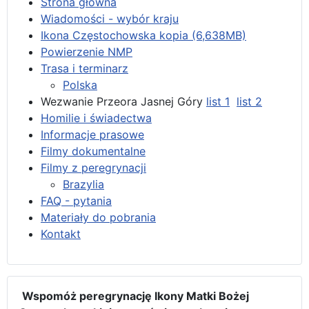
Strona główna
Wiadomości - wybór kraju
Ikona Częstochowska kopia (6,638MB)
Powierzenie NMP
Trasa i terminarz
Polska
Wezwanie Przeora Jasnej Góry
list 1
list 2
Homilie i świadectwa
Informacje prasowe
Filmy dokumentalne
Filmy z peregrynacji
Brazylia
FAQ - pytania
Materiały do pobrania
Kontakt
Wspomóż peregrynację Ikony Matki Bożej