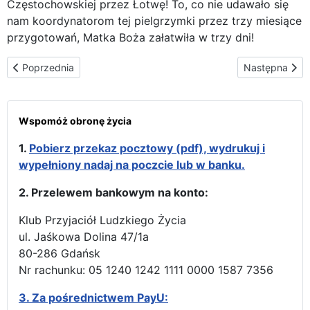
Częstochowskiej przez Łotwę! To, co nie udawało się
nam koordynatorom tej pielgrzymki przez trzy miesiące
przygotowań, Matka Boża załatwiła w trzy dni!
Poprzednia strona: „Ogniowa próba" - Life mobil w Rydze
Następna stron
Poprzednia
Następna
Wspomóż obronę życia
1.
Pobierz przekaz pocztowy (pdf), wydrukuj i
wypełniony nadaj na poczcie lub w banku.
2. Przelewem bankowym na konto:
Klub Przyjaciół Ludzkiego Życia
ul. Jaśkowa Dolina 47/1a
80-286 Gdańsk
Nr rachunku: 05 1240 1242 1111 0000 1587 7356
3.
Za pośrednictwem PayU: