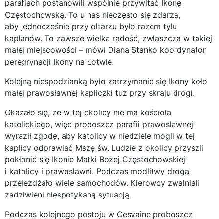
parafiach postanowili wspólnie przywitać Ikonę
Częstochowską. To u nas nieczęsto się zdarza,
aby jednocześnie przy ołtarzu było razem tylu
kapłanów. To zawsze wielka radość, zwłaszcza w takiej
małej miejscowości – mówi Diana Stanko koordynator
peregrynacji Ikony na Łotwie.
Kolejną niespodzianką było zatrzymanie się Ikony koło
małej prawosławnej kapliczki tuż przy skraju drogi.
Okazało się, że w tej okolicy nie ma kościoła
katolickiego, więc proboszcz parafii prawosławnej
wyraził zgodę, aby katolicy w niedziele mogli w tej
kaplicy odprawiać Mszę św. Ludzie z okolicy przyszli
pokłonić się Ikonie Matki Bożej Częstochowskiej
i katolicy i prawosławni. Podczas modlitwy drogą
przejeżdżało wiele samochodów. Kierowcy zwalniali
zadziwieni niespotykaną sytuacją.
Podczas kolejnego postoju w Cesvaine proboszcz