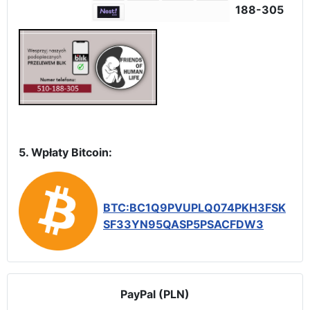
188-305
5. Wpłaty Bitcoin:
BTC:BC1Q9PVUPLQ074PKH3FSK
SF33YN95QASP5PSACFDW3
PayPal (PLN)