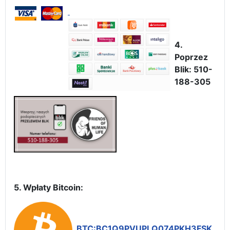
4.
Poprzez
Blik: 510-
188-305
5. Wpłaty Bitcoin:
BTC:BC1Q9PVUPLQ074PKH3FSK