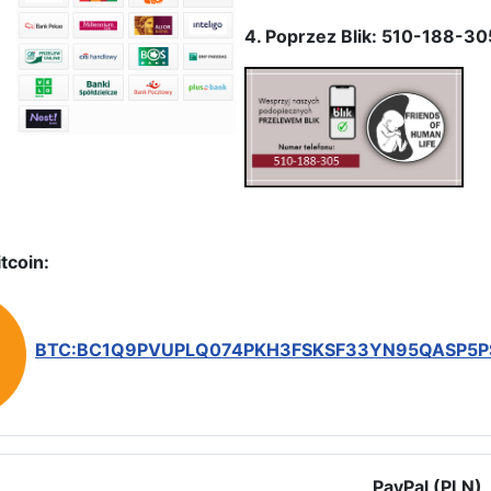
4. Poprzez Blik: 510-188-30
tcoin:
BTC:BC1Q9PVUPLQ074PKH3FSKSF33YN95QASP5
PayPal (PLN)