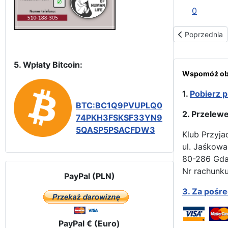
0
Poprzednia str
Poprzednia
5. Wpłaty Bitcoin:
Wspomóż obr
1.
Pobierz p
BTC:BC1Q9PVUPLQ0
2. Przelew
74PKH3FSKSF33YN9
5QASP5PSACFDW3
Klub Przyja
ul. Jaśkowa
80-286 Gd
Nr rachunku
PayPal (PLN)
3.
Za pośr
PayPal € (Euro)