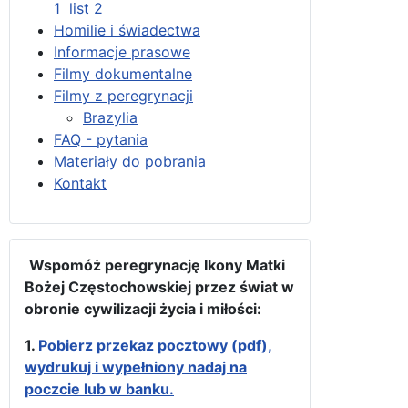
1
list 2
Homilie i świadectwa
Informacje prasowe
Filmy dokumentalne
Filmy z peregrynacji
Brazylia
FAQ - pytania
Materiały do pobrania
Kontakt
Wspomóż peregrynację Ikony Matki
Bożej Częstochowskiej przez świat w
obronie cywilizacji życia i miłości:
1.
Pobierz przekaz pocztowy (pdf),
wydrukuj i wypełniony nadaj na
poczcie lub w banku.