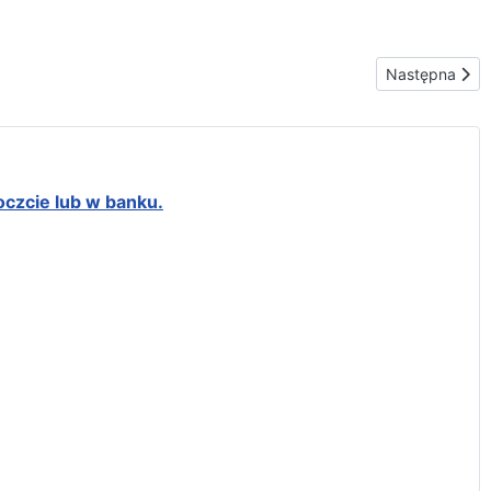
Następna stron
Następna
oczcie lub w banku.