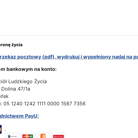
ona: Odwiedziny u polskich benedyktynek misjonarek
onę życia
rzekaz pocztowy (pdf), wydrukuj i wypełniony nadaj na p
em bankowym na konto:
ciół Ludzkiego Życia
 Dolina 47/1a
ańsk
: 05 1240 1242 1111 0000 1587 7356
ednictwem PayU: