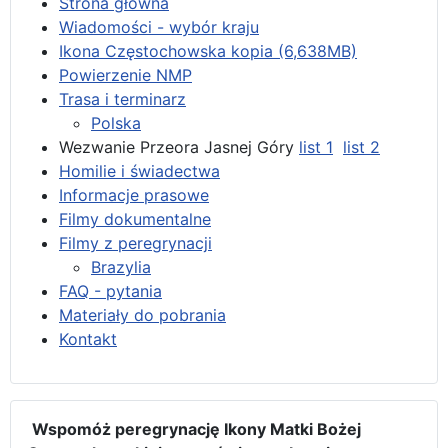
Strona główna
Wiadomości - wybór kraju
Ikona Częstochowska kopia (6,638MB)
Powierzenie NMP
Trasa i terminarz
Polska
Wezwanie Przeora Jasnej Góry
list 1
list 2
Homilie i świadectwa
Informacje prasowe
Filmy dokumentalne
Filmy z peregrynacji
Brazylia
FAQ - pytania
Materiały do pobrania
Kontakt
Wspomóż peregrynację Ikony Matki Bożej