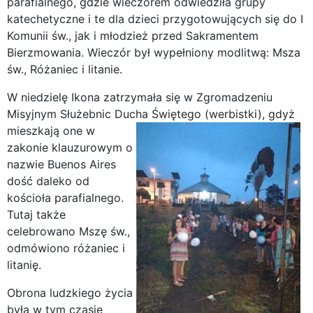
parafialnego, gdzie wieczorem odwiedziła grupy
katechetyczne i te dla dzieci przygotowujących się do I
Komunii św., jak i młodzież przed Sakramentem
Bierzmowania. Wieczór był wypełniony modlitwą: Msza
św., Różaniec i litanie.
W niedzielę Ikona zatrzymała się w Zgromadzeniu
Misyjnym Służebnic Ducha Świętego (werbistki),
gdyż
mieszkają one w
zakonie klauzurowym o
nazwie Buenos Aires
dość daleko od
kościoła parafialnego.
Tutaj także
celebrowano Mszę św.,
odmówiono różaniec i
litanię.
Obrona ludzkiego życia
była w tym czasie