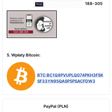
188-305
5. Wpłaty Bitcoin:
BTC:BC1Q9PVUPLQ074PKH3FSK
SF33YN95QASP5PSACFDW3
PayPal (PLN)