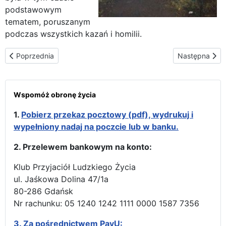
podstawowym
tematem, poruszanym
podczas wszystkich kazań i homilii.
Poprzednia strona: Matka Boża wędruje przez Andy – odwiedziła 
Następna stron
Poprzednia
Następna
Wspomóż obronę życia
1.
Pobierz przekaz pocztowy (pdf), wydrukuj i
wypełniony nadaj na poczcie lub w banku.
2. Przelewem bankowym na konto:
Klub Przyjaciół Ludzkiego Życia
ul. Jaśkowa Dolina 47/1a
80-286 Gdańsk
Nr rachunku: 05 1240 1242 1111 0000 1587 7356
3.
Za pośrednictwem PayU: