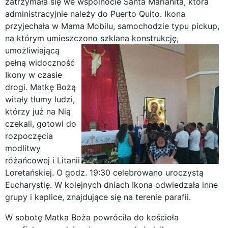
zatrzymała się we wspólnocie Santa Marianita, która
administracyjnie należy do Puerto Quito. Ikona
przyjechała w Mama Mobilu, samochodzie typu pickup,
na którym umieszczono szklana konstrukcję,
umożliwiającą
pełną widoczność
Ikony w czasie
drogi. Matkę Bożą
witały tłumy ludzi,
którzy już na Nią
czekali, gotowi do
rozpoczęcia
modlitwy
różańcowej i Litanii
Loretańskiej. O godz. 19:30 celebrowano uroczystą
Eucharystię. W kolejnych dniach Ikona odwiedzała inne
grupy i kaplice, znajdujące się na terenie parafii.
W sobotę Matka Boża powróciła do kościoła