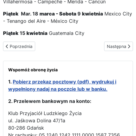
Villahermosa - Campeche - Merida - Cancún
Piątek
Mar. 18
marca
-
Sobota
9
kwietnia
Mexico City
- Tenango del Aire - México City
Piątek
15
kwietnia
Guatemala City
Poprzednia strona: Trasa peregrynacji w Panamie
Następna str
Poprzednia
Następna
Wspomóż obronę życia
1.
Pobierz przekaz pocztowy (pdf), wydrukuj i
wypełniony nadaj na poczcie lub w banku.
2. Przelewem bankowym na konto:
Klub Przyjaciół Ludzkiego Życia
ul. Jaśkowa Dolina 47/1a
80-286 Gdańsk
Nr rachunku: 05 1240 1242 1111 0000 1587 7356