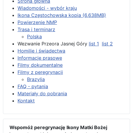
Strona główna
Wiadomości - wybór kraju
Ikona Częstochowska kopia (6,638MB)
Powierzenie NMP
Trasa i terminarz
Polska
Wezwanie Przeora Jasnej Góry
list 1
list 2
Homilie i świadectwa
Informacje prasowe
Filmy dokumentalne
Filmy z peregrynacji
Brazylia
FAQ - pytania
Materiały do pobrania
Kontakt
Wspomóż peregrynację Ikony Matki Bożej