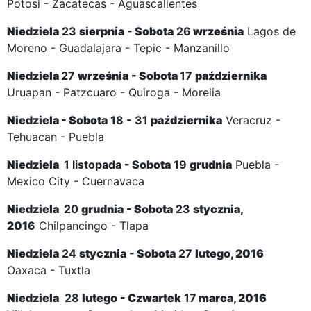
Potosi - Zacatecas - Aguascalientes
Niedziela
23
sierpnia
-
Sobota
26
września
Lagos de
Moreno - Guadalajara - Tepic - Manzanillo
Niedziela
27
września
-
Sobota
17
października
Uruapan - Patzcuaro - Quiroga - Morelia
Niedziela
-
Sobota
18 - 31
października
Veracruz -
Tehuacan - Puebla
Niedziela
1 listopada
-
Sobota
19
grudnia
Puebla -
Mexico City - Cuernavaca
Niedziela
20
grudnia
-
Sobota
23
stycznia,
201
6
Chilpancingo - Tlapa
Niedziela
24
stycznia
-
Sobota
27
lutego, 2016
Oaxaca - Tuxtla
Niedziela
28
lutego
- Czwartek
17
marca, 2016