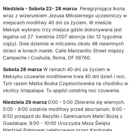
Niedziela - Sobota 22- 28 marca
Peregrynująca Ikona
wraz z wizerunkiem Jezusa Miłosiernego uczestniczy w
miejscach modlitwy 40 dni za życiem. W mieście
Meksyk wybrano trzy miejsca gdzie dokonywana jest
legalna od 27 kwietnia 2007 aborcja (do 12 tygodnia
ciąży). Gnie dziennie w milczeniu około 48 niewinnych
dzieci w łonach matek. Calle Manzanillo Street między
Campeche i Coahuila. Roma, DF 06760.
Sobota 28 marca
W ramach 40 dni za życiem w
Meksyku czuwanie modlitewne trwa 40 dni dzień i noc.
Tym razem Matka Boska Częstochowska na chodniku w
okolicy Iztapalapa. Tu spędzi ostatnią noc czuwania.
Niedziela 29 marca
0:00 - 5:00 Zbieranie się wiernych.
5:00 - 8:00 ostatnie modlitwy przed abortarium. 8:00 -
8:50 przejazd do Bazyliki i Sanktuarium Matki Bożej z
Guadalupe. 9:00 - 10:00 Uroczysta Msza Święta
Niedzieli Palmowej celebrowana przez Kardynała