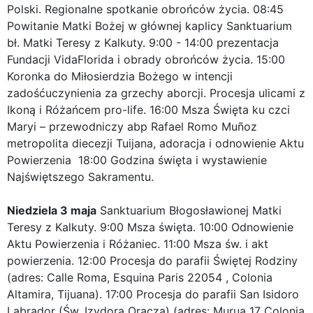
Polski. Regionalne spotkanie obrońców życia. 08:45
Powitanie Matki Bożej w głównej kaplicy Sanktuarium
bł. Matki Teresy z Kalkuty. 9:00 - 14:00 prezentacja
Fundacji VidaFlorida i obrady obrońców życia. 15:00
Koronka do Miłosierdzia Bożego w intencji
zadośćuczynienia za grzechy aborcji. Procesja ulicami z
Ikoną i Różańcem pro-life. 16:00 Msza Święta ku czci
Maryi – przewodniczy abp Rafael Romo Muñoz
metropolita diecezji Tuijana, adoracja i odnowienie Aktu
Powierzenia 18:00 Godzina święta i wystawienie
Najświętszego Sakramentu.
Niedziela 3 maja
Sanktuarium Błogosławionej Matki
Teresy z Kalkuty. 9:00 Msza święta. 10:00 Odnowienie
Aktu Powierzenia i Różaniec. 11:00 Msza św. i akt
powierzenia. 12:00 Procesja do parafii Świętej Rodziny
(adres: Calle Roma, Esquina Paris 22054 , Colonia
Altamira, Tijuana). 17:00 Procesja do parafii San Isidoro
Labrador (Św. Izydora Oracza) (adres: Murua 17 Colonia