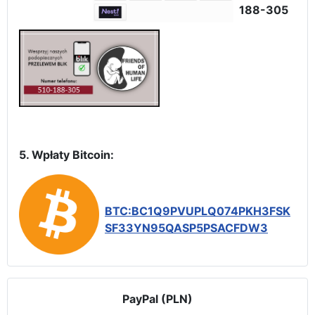
188-305
5. Wpłaty Bitcoin:
BTC:BC1Q9PVUPLQ074PKH3FSK
SF33YN95QASP5PSACFDW3
PayPal (PLN)