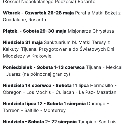
(Kościół Niepokalanego Poczęcia) Rosarito
Wtorek
-
Czwartek
26-28
maja
Parafia Matki Bożej z
Guadalupe, Rosarito
Piątek
. -
Sobota
29-30
maja
Misjonarze Chrystusa
Niedziela
31
maja
Sanktuarium bł. Matki Teresy z
Kalkuty, Tijuana. Przygotowania do Światowych Dni
Młodzieży w Krakowie.
Poniedziałek
-
Sobota
1-13
czerwca
Tijuana - Mexicali
- Juarez (na północnej granicy)
Niedziela
14
czerwca
-
Sobota
11
lipca
Hermosillo -
Obregon - Los Mochis - Culiacan - La Paz- Mazatlan
Niedziela
lipca
12
-
Sobota
1
sierpnia
Durango -
Torreon - Saltillo - Monterrey
Niedziela
-
Sobota
2- 22
sierpnia
Tampico-San Luis