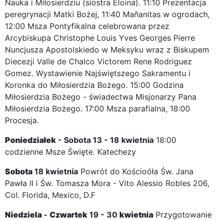
Nauka i Miłosierdziu (siostra Eloina). 11:10 Prezentacja
peregrynacji Matki Bożej, 11:40 Mañanitas w ogrodach,
12:00 Msza Pontyfikalna celebrowana przez
Arcybiskupa Christophe Louis Yves Georges Pierre
Nuncjusza Apostolskiedo w Meksyku wraz z Biskupem
Diecezji Valle de Chalco Victorem Rene Rodriguez
Gomez. Wystawienie Najświętszego Sakramentu i
Koronka do Miłosierdzia Bożego. 15:00 Godzina
Miłosierdzia Bożego - świadectwa Misjonarzy Pana
Miłosierdzia Bożego. 17:00 Msza parafialna, 18:00
Procesja.
Poniedziałek
- Sobota 13 - 18 kwietnia
18:00
codzienne Msze Święte. Katechezy
Sobota
18 kwietnia
Powrót do Kościoóła Św. Jana
Pawła II i Św. Tomasza Mora - Vito Alessio Robles 206,
Col. Florida, Mexico, D.F
Niedziela
-
Czwartek
19 - 30
kwietnia
Przygotowanie