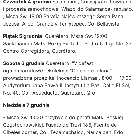
Czwartek 4 grudnia
Salamanca, Guanajuato. Powitanie
i procesja samochdowa. Wiazd do Salamanca-Irapuato.
; Msza Św. 19:00 Parafia Najświętszego Serca Pana
Jezusa. Arbol Grande y Tenixtepec. Col Bellavista
Piątek 5 grudnia
Querétaro. Msza Św. 19:00.
Sanktuarium Matki Bożej Pueblito. Pedro Urtiga No. 27.
Centro Corregidora, Querétaro.
Sobota 6 grudnia
Queretaro. "Vidafest"
ogólnonarodowe rekolekcje "Gojenie ran łona"
prowadzone przez Ks. Inocencio Llamas . 8:00 -- 17:00.
Audytorium Jana Pawła II. Instytut La Paz. Calle El Sol,
No. 40, Col. Acueducto. Querétaro, Qro
Niedziela 7 grudnia
- Msza Św. 10:30 przybycie do parafi Matki Boskiej
Częstochowskiej. Fuente de Trevi 183, Fuente de
Cibeles corner, Col. Tecamachalco, Naucalpan, Edo.