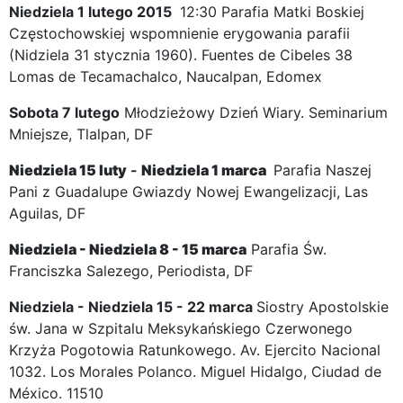
Niedziela 1 lutego 2015
12:30 Parafia Matki Boskiej
Częstochowskiej wspomnienie erygowania parafii
(Nidziela 31 stycznia 1960). Fuentes de Cibeles 38
Lomas de Tecamachalco, Naucalpan, Edomex
Sobota 7 lutego
Młodzieżowy Dzień Wiary. Seminarium
Mniejsze, Tlalpan, DF
Niedziela
15 luty
-
Niedziela
1 marca
Parafia Naszej
Pani z Guadalupe Gwiazdy Nowej Ewangelizacji, Las
Aguilas, DF
Niedziela -
Niedziela
8 - 15 marca
Parafia Św.
Franciszka Salezego, Periodista, DF
Niedziela - Niedziela 15 - 22 marca
Siostry Apostolskie
św. Jana w Szpitalu Meksykańskiego Czerwonego
Krzyża Pogotowia Ratunkowego. Av. Ejercito Nacional
1032. Los Morales Polanco. Miguel Hidalgo, Ciudad de
México. 11510