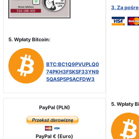
3.
Za pośr
5. Wpłaty Bitcoin:
BTC:BC1Q9PVUPLQ0
74PKH3FSKSF33YN9
5QASP5PSACFDW3
5. Wpłaty Bi
PayPal (PLN)
PayPal € (Euro)