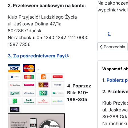
Na zakończeni
2. Przelewem bankowym na konto:
wypełniał wiel
Klub Przyjaciół Ludzkiego Życia
ul. Jaśkowa Dolina 47/1a
80-286 Gdańsk
0
Nr rachunku: 05 1240 1242 1111 0000
1587 7356
Poprzednia st
Poprzednia
3.
Za pośrednictwem PayU:
Wspomóż obr
1.
Pobierz p
4. Poprzez
2. Przelew
Blik: 510-
188-305
Klub Przyja
ul. Jaśkowa
80-286 Gd
Nr rachunku