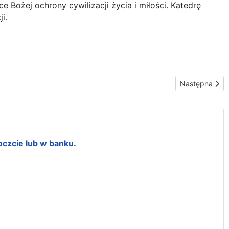
 Bożej ochrony cywilizacji życia i miłości. Katedrę
i.
Następna stro
Następna
oczcie lub w banku.