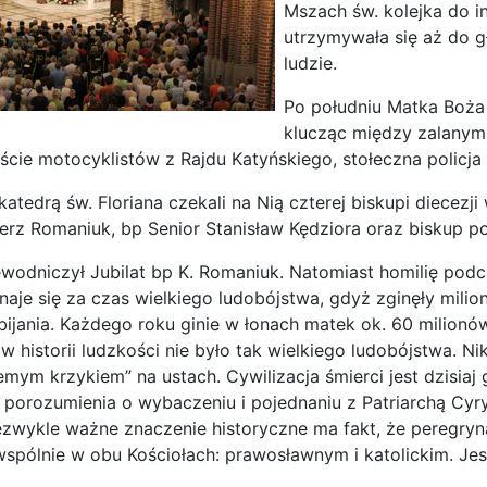
Mszach św. kolejka do i
utrzymywała się aż do g
ludzie.
Po południu Matka Boża 
klucząc między zalanym 
ście motocyklistów z Rajdu Katyńskiego, stołeczna policja n
katedrą św. Floriana czekali na Nią czterej biskupi diecez
ierz Romaniuk, bp Senior Stanisław Kędziora oraz biskup 
wodniczył Jubilat bp K. Romaniuk. Natomiast homilię podcz
naje się za czas wielkiego ludobójstwa, gdyż zginęły milio
ijania. Każdego roku ginie w łonach matek ok. 60 milionów 
 w historii ludzkości nie było tak wielkiego ludobójstwa. N
iemym krzykiem” na ustach. Cywilizacja śmierci jest dzisiaj
 porozumienia o wybaczeniu i pojednaniu z Patriarchą Cy
ezwykle ważne znaczenie historyczne ma fakt, że peregryn
pólnie w obu Kościołach: prawosławnym i katolickim. Je