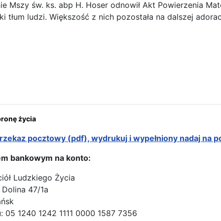
e Mszy św. ks. abp H. Hoser odnowił Akt Powierzenia Matce
ki tłum ludzi. Większość z nich pozostała na dalszej adoracj
rona: Zaproszenie Towarzystwa Odpowiedzialnego Rodzicielstwa
onę życia
rzekaz pocztowy (pdf), wydrukuj i wypełniony nadaj na p
em bankowym na konto:
ciół Ludzkiego Życia
 Dolina 47/1a
ańsk
: 05 1240 1242 1111 0000 1587 7356