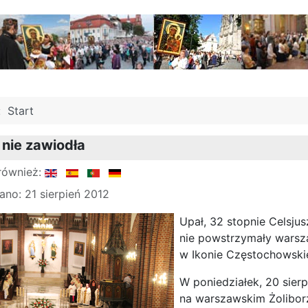
j:
Start
nie zawiodła
również:
no: 21 sierpień 2012
Upał, 32 stopnie Celsju
nie powstrzymały warsz
w Ikonie Częstochowskie
W poniedziałek, 20 sier
na warszawskim Żoliborz