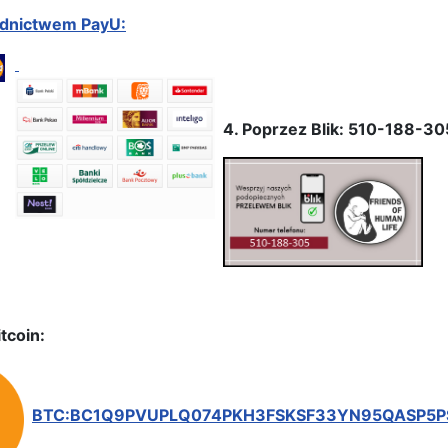
ednictwem PayU:
4. Poprzez Blik: 510-188-30
tcoin:
BTC:BC1Q9PVUPLQ074PKH3FSKSF33YN95QASP5