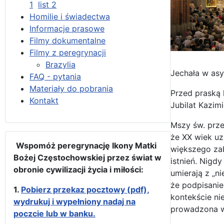
1
list 2
Homilie i świadectwa
Informacje prasowe
Filmy dokumentalne
Filmy z peregrynacji
Brazylia
Jechała w asy
FAQ - pytania
Materiały do pobrania
Przed praską 
Kontakt
Jubilat Kazim
Mszy św. prze
że XX wiek uz
Wspomóż peregrynację Ikony Matki
większego zab
Bożej Częstochowskiej przez świat w
istnień. Nigdy
obronie cywilizacji życia i miłości:
umierają z „n
że podpisanie
1.
Pobierz przekaz pocztowy (pdf),
kontekście ni
wydrukuj i wypełniony nadaj na
prowadzona ws
poczcie lub w banku.