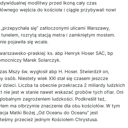
ndywidualnej modlitwy przed Ikoną cały czas
łównego wejścia do kościoła i ciągle przybywali nowi
„przepychała się” zatłoczonymi ulicami Warszawy,
tunelem, rozrytą stacją metra i zamkniętym mostem.
ie pojawiła się wcale.
ji warszawsko-praskiej: ks. abp Henryk Hoser SAC, bp
pomocniczy Marek Solarczyk.
as Mszy św. wygłosił abp H. Hoser. Stwierdził on,
ny osób. Niestety wiek XXI stał się czasem jeszcze
dzieci. Liczba ta obecnie przekracza 2 miliardy ludzkich
ikt nie jest w stanie nawet wskazać grobów tych ofiar. Oni
 globalnym zagrożeniem ludzkości. Podkreślił też,
rylem ma olbrzymie znaczenie dla obu kościołów. W tym
acja Matki Bożej „Od Oceanu do Oceanu” jest
steśmy przecież jednym Kościołem Chrystusa.