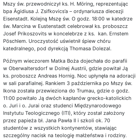
Mszy św. przewodniczył ks. H. Möring, reprezentując
bpa Ägidiusa J. Zsifkovics’a – ordynariusza diecezji
Eisenstadt. Kolejną Mszę św. O godz. 18:00 w katedrze
św. Marcina w Eustenstadt celebrował ks. proboszcz
Josef Prikoszovits w koncelebrze z ks. kan. Ernstem
Pöschlem. Uroczystość uświetnił śpiew chóru
katedralnego, pod dyrekcją Thomasa Dolezal.
Późnym wieczorem Matka Boża dojechała do parafii
w Oberwaltersdorf w Dolnej Austrii, gdzie powitał Ją
ks. proboszcz Andreas Hornig. Noc upłynęła na adoracji
w sali parafialnej. Rankiem 3 października po Mszy św.
Ikona została przewieziona do Trumau, gdzie o godz.
11:00 powitało Ją dwóch kapłanów grecko-katolickich
o. Juri i o. Jurai oraz studenci Międzynarodowego
Instytutu Teologicznego (ITI), który został założony
przez papieża bł. Jana Pawła II i szkoli ok. 70
studentów z wszystkich kontynentów, stawiając
szczególny nacisk na teologię małżeństwa i rodziny.