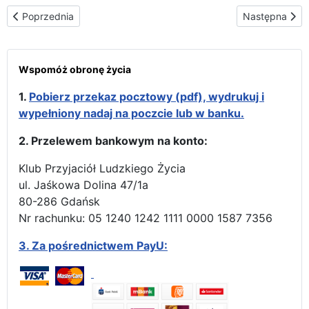
Poprzednia strona: „Oto Matka Twoja” – VI. Światowy Kongres Mo
Następna stro
Poprzednia
Następna
Wspomóż obronę życia
1.
Pobierz przekaz pocztowy (pdf), wydrukuj i
wypełniony nadaj na poczcie lub w banku.
2. Przelewem bankowym na konto:
Klub Przyjaciół Ludzkiego Życia
ul. Jaśkowa Dolina 47/1a
80-286 Gdańsk
Nr rachunku: 05 1240 1242 1111 0000 1587 7356
3.
Za pośrednictwem PayU: