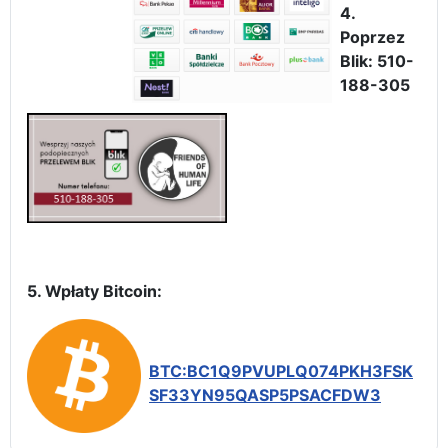
4.
Poprzez
Blik: 510-
188-305
5. Wpłaty Bitcoin:
BTC:BC1Q9PVUPLQ074PKH3FSK
SF33YN95QASP5PSACFDW3