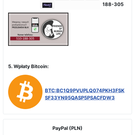
188-305
5. Wpłaty Bitcoin:
BTC:BC1Q9PVUPLQ074PKH3FSK
SF33YN95QASP5PSACFDW3
PayPal (PLN)