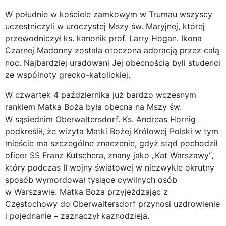
W południe w kościele zamkowym w Trumau wszyscy
uczestniczyli w uroczystej Mszy św. Maryjnej, której
przewodniczył ks. kanonik prof. Larry Hogan. Ikona
Czarnej Madonny została otoczona adoracją przez całą
noc. Najbardziej uradowani Jej obecnością byli studenci
ze wspólnoty grecko-katolickiej.
W czwartek 4 października już bardzo wczesnym
rankiem Matka Boża była obecna na Mszy św.
W sąsiednim Oberwaltersdorf. Ks. Andreas Hornig
podkreślił, że wizyta Matki Bożej Królowej Polski w tym
mieście ma szczególne znaczenie, gdyż stąd pochodził
oficer SS Franz Kutschera, znany jako „Kat Warszawy“,
który podczas II wojny światowej w niezwykle okrutny
sposób wymordował tysiące cywilnych osób
w Warszawie. Matka Boża przyjeżdżając z
Częstochowy do Oberwaltersdorf przynosi uzdrowienie
i pojednanie
–
zaznaczył kaznodzieja.