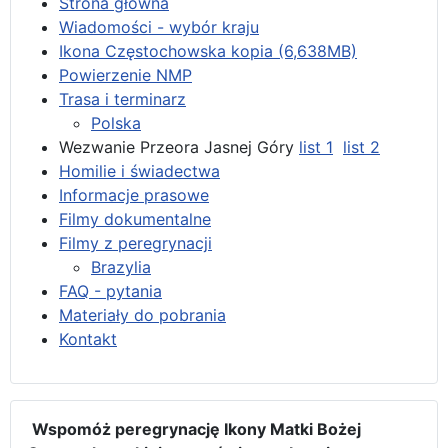
Strona główna
Wiadomości - wybór kraju
Ikona Częstochowska kopia (6,638MB)
Powierzenie NMP
Trasa i terminarz
Polska
Wezwanie Przeora Jasnej Góry
list 1
list 2
Homilie i świadectwa
Informacje prasowe
Filmy dokumentalne
Filmy z peregrynacji
Brazylia
FAQ - pytania
Materiały do pobrania
Kontakt
Wspomóż peregrynację Ikony Matki Bożej