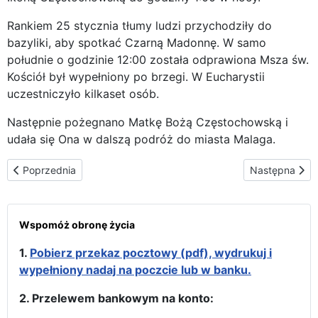
Rankiem 25 stycznia tłumy ludzi przychodziły do
bazyliki, aby spotkać Czarną Madonnę. W samo
południe o godzinie 12:00 została odprawiona Msza św.
Kościół był wypełniony po brzegi. W Eucharystii
uczestniczyło kilkaset osób.
Następnie pożegnano Matkę Bożą Częstochowską i
udała się Ona w dalszą podróż do miasta Malaga.
Poprzednia strona: Na Wybrzeżu Słońca w Maladze
Następna stron
Poprzednia
Następna
Wspomóż obronę życia
1.
Pobierz przekaz pocztowy (pdf), wydrukuj i
wypełniony nadaj na poczcie lub w banku.
2. Przelewem bankowym na konto: