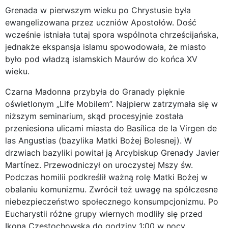
Grenada w pierwszym wieku po Chrystusie była
ewangelizowana przez uczniów Apostołów. Dość
wcześnie istniała tutaj spora wspólnota chrześcijańska,
jednakże ekspansja islamu spowodowała, że miasto
było pod władzą islamskich Maurów do końca XV
wieku.
Czarna Madonna przybyła do Granady pięknie
oświetlonym „Life Mobilem”. Najpierw zatrzymała się w
niższym seminarium, skąd procesyjnie została
przeniesiona ulicami miasta do Basílica de la Virgen de
las Angustias (bazylika Matki Bożej Bolesnej). W
drzwiach bazyliki powitał ją Arcybiskup Grenady Javier
Martínez. Przewodniczył on uroczystej Mszy św.
Podczas homilii podkreślił ważną rolę Matki Bożej w
obalaniu komunizmu. Zwrócił też uwagę na spółczesne
niebezpieczeństwo społecznego konsumpcjonizmu. Po
Eucharystii różne grupy wiernych modliły się przed
Ikoną Częstochowską do godziny 1:00 w nocy.