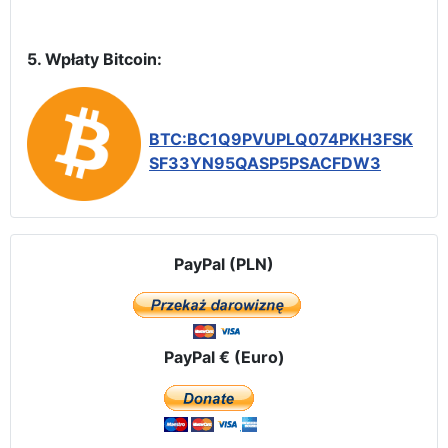
5. Wpłaty Bitcoin:
BTC:BC1Q9PVUPLQ074PKH3FSK
SF33YN95QASP5PSACFDW3
PayPal (PLN)
PayPal € (Euro)