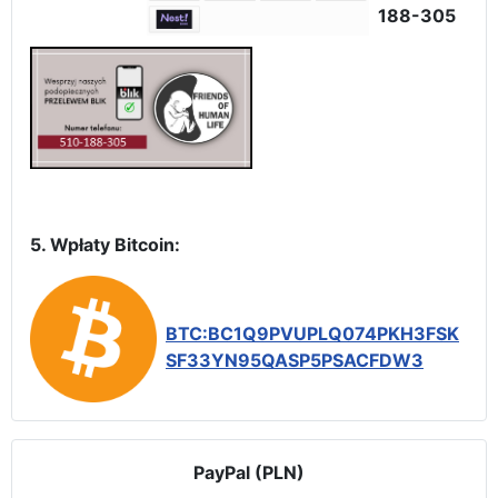
188-305
5. Wpłaty Bitcoin:
BTC:BC1Q9PVUPLQ074PKH3FSK
SF33YN95QASP5PSACFDW3
PayPal (PLN)