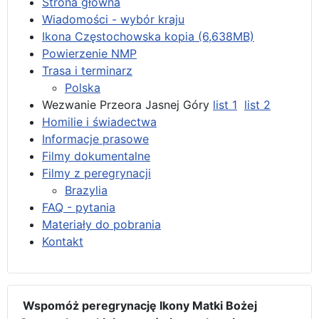
Strona główna
Wiadomości - wybór kraju
Ikona Częstochowska kopia (6,638MB)
Powierzenie NMP
Trasa i terminarz
Polska
Wezwanie Przeora Jasnej Góry
list 1
list 2
Homilie i świadectwa
Informacje prasowe
Filmy dokumentalne
Filmy z peregrynacji
Brazylia
FAQ - pytania
Materiały do pobrania
Kontakt
Wspomóż peregrynację Ikony Matki Bożej