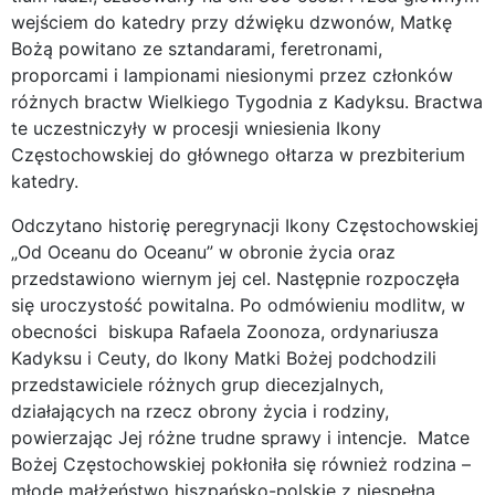
wejściem do katedry przy dźwięku dzwonów, Matkę
Bożą powitano ze sztandarami, feretronami,
proporcami i lampionami niesionymi przez członków
różnych bractw Wielkiego Tygodnia z Kadyksu. Bractwa
te uczestniczyły w procesji wniesienia Ikony
Częstochowskiej do głównego ołtarza w prezbiterium
katedry.
Odczytano historię peregrynacji Ikony Częstochowskiej
„Od Oceanu do Oceanu” w obronie życia oraz
przedstawiono wiernym jej cel. Następnie rozpoczęła
się uroczystość powitalna. Po odmówieniu modlitw, w
obecności biskupa Rafaela Zoonoza, ordynariusza
Kadyksu i Ceuty, do Ikony Matki Bożej podchodzili
przedstawiciele różnych grup diecezjalnych,
działających na rzecz obrony życia i rodziny,
powierzając Jej różne trudne sprawy i intencje. Matce
Bożej Częstochowskiej pokłoniła się również rodzina –
młode małżeństwo hiszpańsko-polskie z niespełna