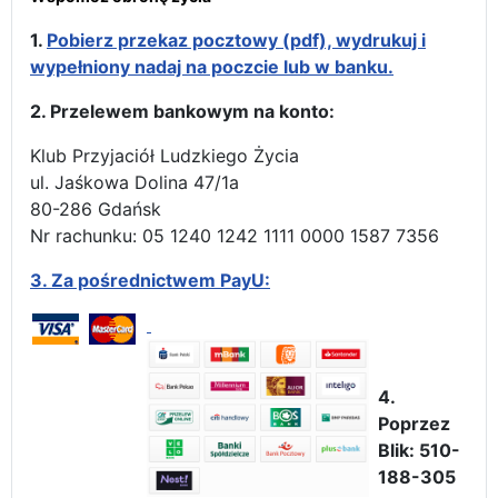
1.
Pobierz przekaz pocztowy (pdf), wydrukuj i
wypełniony nadaj na poczcie lub w banku.
2. Przelewem bankowym na konto:
Klub Przyjaciół Ludzkiego Życia
ul. Jaśkowa Dolina 47/1a
80-286 Gdańsk
Nr rachunku: 05 1240 1242 1111 0000 1587 7356
3.
Za pośrednictwem PayU:
4.
Poprzez
Blik: 510-
188-305