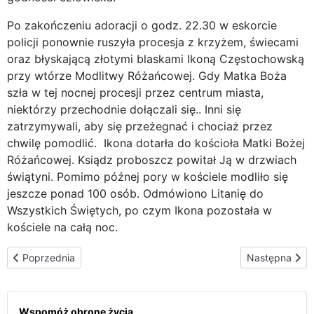
Po zakończeniu adoracji o godz. 22.30 w eskorcie
policji ponownie ruszyła procesja z krzyżem, świecami
oraz błyskającą złotymi blaskami Ikoną Częstochowską
przy wtórze Modlitwy Różańcowej. Gdy Matka Boża
szła w tej nocnej procesji przez centrum miasta,
niektórzy przechodnie dołączali się.. Inni się
zatrzymywali, aby się przeżegnać i chociaż przez
chwilę pomodlić. Ikona dotarła do kościoła Matki Bożej
Różańcowej. Ksiądz proboszcz powitał Ją w drzwiach
świątyni. Pomimo późnej pory w kościele modliło się
jeszcze ponad 100 osób. Odmówiono Litanię do
Wszystkich Świętych, po czym Ikona pozostała w
kościele na całą noc.
Poprzednia strona: W San Fernando oraz Chicklana w Diecezji K
Następna stro
Poprzednia
Następna
Wspomóż obronę życia