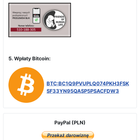
5. Wpłaty Bitcoin:
BTC:BC1Q9PVUPLQ074PKH3FSK
SF33YN95QASP5PSACFDW3
PayPal (PLN)