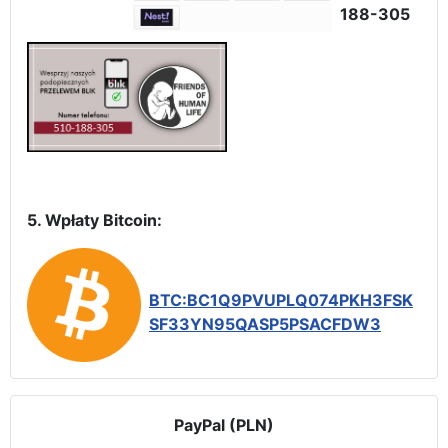
188-305
5. Wpłaty Bitcoin:
BTC:BC1Q9PVUPLQ074PKH3FSK
SF33YN95QASP5PSACFDW3
PayPal (PLN)