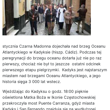
stycznia Czarna Madonna dojechała nad brzeg Oceanu
Atlantyckiego w Kadyksie (hiszp. Cádiz). Podczas tej
peregrynacji do brzegu oceanu dotarła już nie po raz
pierwszy, chociaż nie był to jeszcze ostatni odcinek
pierwszego etapu pielgrzymki. Kadyks jest najstarszym
miastem nad brzegami Oceanu Atlantyckiego, a jego
historia sięga 3 000 lat wstecz.
Wjeżdżając do Kadyksu o godz. 18:00 pięknie
oświetlona Matka Boża w Ikonie Częstochowskiej
przekroczyła most Puente Carranza, gdyż miasta
Kadyks i San Fernando znajdują się na wydłużonej