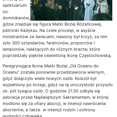
sanktuarium
oo.
dominikanów,
gdzie znajduje się figura Matki Bożej Różańcowej,
patronki Kadyksu. Na czele procesji, w asyście
ministrantów ze świecami, niesiony był krzyż, za nim
szło 300 sztandarów, feretronów, proporców i
lampionów, należących do różnych bractw, które
poprzedzały pięknie oświetloną Ikonę Częstochowską.
Peregrynująca Ikona Matki Bożej „Od Oceanu do
Oceanu” została ponownie przedstawiona wiernym,
gdyż dołączyło wiele nowych osób. Kościół był
wypełniony po brzegi, gdyż na tę uroczystość przyszło
ok. pół tysiąca osób. O godzinie 21.30 odbyła się
adoracja przed Najświętszym Sakramentem, w której
modlono się za ofiary aborcji, w intencji nawrócenia
aborterów, a także w intencji rodzin i ochrony
godności człowieka.