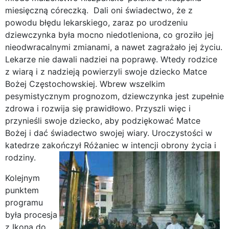
miesięczną córeczką. Dali oni świadectwo, że z
powodu błędu lekarskiego, zaraz po urodzeniu
dziewczynka była mocno niedotleniona, co groziło jej
nieodwracalnymi zmianami, a nawet zagrażało jej życiu.
Lekarze nie dawali nadziei na poprawę. Wtedy rodzice
z wiarą i z nadzieją powierzyli swoje dziecko Matce
Bożej Częstochowskiej. Wbrew wszelkim
pesymistycznym prognozom, dziewczynka jest zupełnie
zdrowa i rozwija się prawidłowo. Przyszli więc i
przynieśli swoje dziecko, aby podziękować Matce
Bożej i dać świadectwo swojej wiary. Uroczystości w
katedrze zakończył Różaniec w intencji obrony życia i
rodziny.
Kolejnym
punktem
programu
była procesja
z Ikoną do