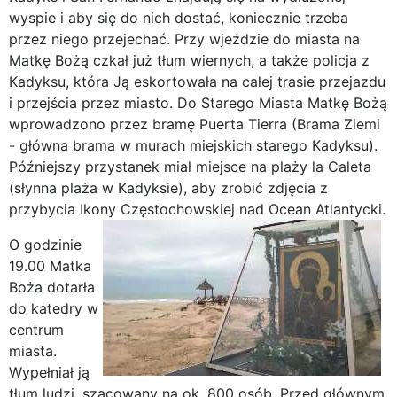
wyspie i aby się do nich dostać, koniecznie trzeba
przez niego przejechać. Przy wjeździe do miasta na
Matkę Bożą czkał już tłum wiernych, a także policja z
Kadyksu, która Ją eskortowała na całej trasie przejazdu
i przejścia przez miasto. Do Starego Miasta Matkę Bożą
wprowadzono przez bramę Puerta Tierra (Brama Ziemi
- główna brama w murach miejskich starego Kadyksu).
Późniejszy przystanek miał miejsce na plaży la Caleta
(słynna plaża w Kadyksie), aby zrobić zdjęcia z
przybycia Ikony Częstochowskiej nad Ocean Atlantycki.
O godzinie
19.00 Matka
Boża dotarła
do katedry w
centrum
miasta.
Wypełniał ją
tłum ludzi, szacowany na ok. 800 osób. Przed głównym