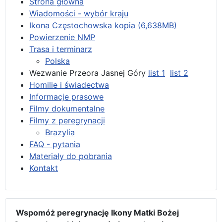
Strona główna
Wiadomości - wybór kraju
Ikona Częstochowska kopia (6,638MB)
Powierzenie NMP
Trasa i terminarz
Polska
Wezwanie Przeora Jasnej Góry
list 1
list 2
Homilie i świadectwa
Informacje prasowe
Filmy dokumentalne
Filmy z peregrynacji
Brazylia
FAQ - pytania
Materiały do pobrania
Kontakt
Wspomóż peregrynację Ikony Matki Bożej