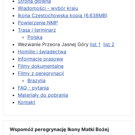
Strona główna
Wiadomości - wybór kraju
Ikona Częstochowska kopia (6,638MB)
Powierzenie NMP
Trasa i terminarz
Polska
Wezwanie Przeora Jasnej Góry
list 1
list 2
Homilie i świadectwa
Informacje prasowe
Filmy dokumentalne
Filmy z peregrynacji
Brazylia
FAQ - pytania
Materiały do pobrania
Kontakt
Wspomóż peregrynację Ikony Matki Bożej