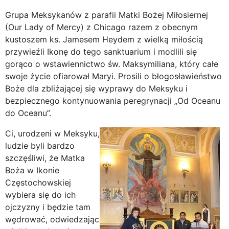
Grupa Meksykanów z parafii Matki Bożej Miłosiernej
(Our Lady of Mercy) z Chicago razem z obecnym
kustoszem ks. Jamesem Heydem z wielką miłością
przywieźli Ikonę do tego sanktuarium i modlili się
gorąco o wstawiennictwo św. Maksymiliana, który całe
swoje życie ofiarował Maryi. Prosili o błogosławieństwo
Boże dla zbliżającej się wyprawy do Meksyku i
bezpiecznego kontynuowania peregrynacji „Od Oceanu
do Oceanu”.
Ci, urodzeni w Meksyku,
ludzie byli bardzo
szczęśliwi, że Matka
Boża w Ikonie
Częstochowskiej
wybiera się do ich
ojczyzny i będzie tam
wędrować, odwiedzając