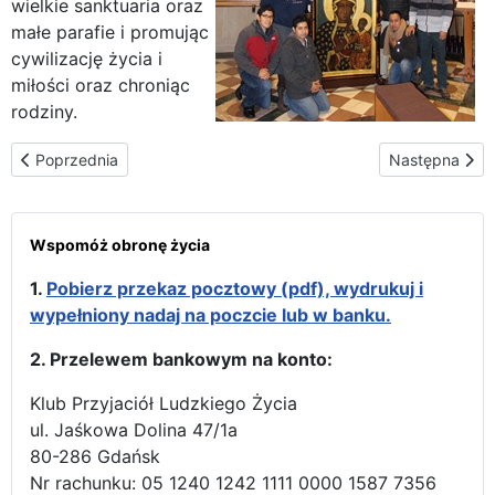
wielkie sanktuaria oraz
małe parafie i promując
cywilizację życia i
miłości oraz chroniąc
rodziny.
Poprzednia strona: W centrum Afroamerykańskim u św. Aniołów w
Następna stro
Poprzednia
Następna
Wspomóż obronę życia
1.
Pobierz przekaz pocztowy (pdf), wydrukuj i
wypełniony nadaj na poczcie lub w banku.
2. Przelewem bankowym na konto:
Klub Przyjaciół Ludzkiego Życia
ul. Jaśkowa Dolina 47/1a
80-286 Gdańsk
Nr rachunku: 05 1240 1242 1111 0000 1587 7356