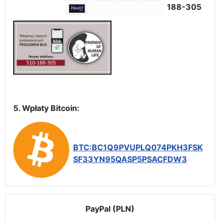
188-305
5. Wpłaty Bitcoin:
BTC:BC1Q9PVUPLQ074PKH3FSK
SF33YN95QASP5PSACFDW3
PayPal (PLN)