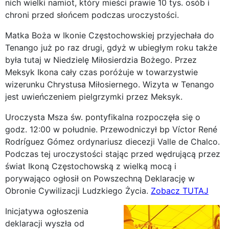
nich wielki namiot, który mieści prawie 10 tys. osób i
chroni przed słońcem podczas uroczystości.
Matka Boża w Ikonie Częstochowskiej przyjechała do
Tenango już po raz drugi, gdyż w ubiegłym roku także
była tutaj w Niedzielę Miłosierdzia Bożego. Przez
Meksyk Ikona cały czas poróżuje w towarzystwie
wizerunku Chrystusa Miłosiernego. Wizyta w Tenango
jest uwieńczeniem pielgrzymki przez Meksyk.
Uroczysta Msza św. pontyfikalna rozpoczęła się o
godz. 12:00 w południe. Przewodniczył bp Víctor René
Rodríguez Gómez ordynariusz diecezji Valle de Chalco.
Podczas tej uroczystości stając przed wędrującą przez
świat Ikoną Częstochowską z wielką mocą i
porywająco ogłosił on Powszechną Deklarację w
Obronie Cywilizacji Ludzkiego Życia.
Zobacz TUTAJ
Inicjatywa ogłoszenia
deklaracji wyszła od