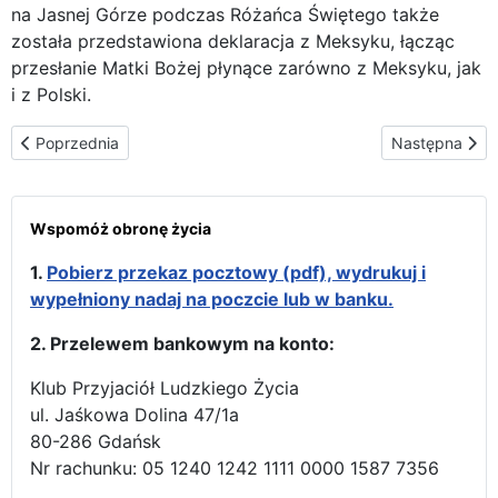
na Jasnej Górze podczas Różańca Świętego także
została przedstawiona deklaracja z Meksyku, łącząc
przesłanie Matki Bożej płynące zarówno z Meksyku, jak
i z Polski.
Poprzednia strona: Koniec z późnymi aborcjami w Germantown U
Następna str
Poprzednia
Następna
Wspomóż obronę życia
1.
Pobierz przekaz pocztowy (pdf), wydrukuj i
wypełniony nadaj na poczcie lub w banku.
2. Przelewem bankowym na konto:
Klub Przyjaciół Ludzkiego Życia
ul. Jaśkowa Dolina 47/1a
80-286 Gdańsk
Nr rachunku: 05 1240 1242 1111 0000 1587 7356