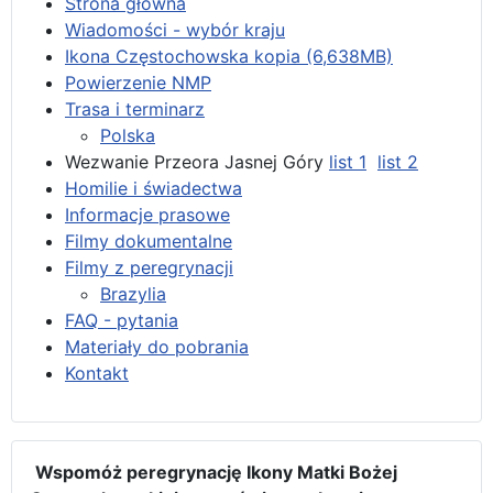
Strona główna
Wiadomości - wybór kraju
Ikona Częstochowska kopia (6,638MB)
Powierzenie NMP
Trasa i terminarz
Polska
Wezwanie Przeora Jasnej Góry
list 1
list 2
Homilie i świadectwa
Informacje prasowe
Filmy dokumentalne
Filmy z peregrynacji
Brazylia
FAQ - pytania
Materiały do pobrania
Kontakt
Wspomóż peregrynację Ikony Matki Bożej