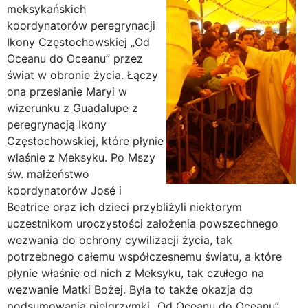
meksykańskich
koordynatorów peregrynacji
Ikony Częstochowskiej „Od
Oceanu do Oceanu” przez
świat w obronie życia. Łączy
ona przesłanie Maryi w
wizerunku z Guadalupe z
peregrynacją Ikony
Częstochowskiej, które płynie
właśnie z Meksyku. Po Mszy
św. małżeństwo
koordynatorów José i
Beatrice oraz ich dzieci przybliżyli niektorym
uczestnikom uroczystości założenia powszechnego
wezwania do ochrony cywilizacji życia, tak
potrzebnego całemu współczesnemu światu, a które
płynie właśnie od nich z Meksyku, tak czułego na
wezwanie Matki Bożej. Była to także okazja do
podsumowania pielgrzymki „Od Oceanu do Oceanu”