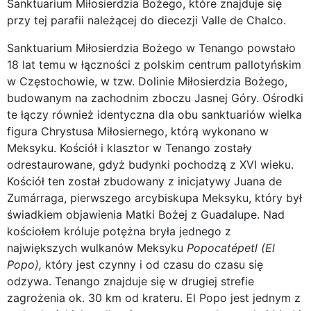
Sanktuarium Miłosierdzia Bożego, które znajduje się
przy tej parafii należącej do diecezji Valle de Chalco.
Sanktuarium Miłosierdzia Bożego w Tenango powstało
18 lat temu w łączności z polskim centrum pallotyńskim
w Częstochowie, w tzw. Dolinie Miłosierdzia Bożego,
budowanym na zachodnim zboczu Jasnej Góry. Ośrodki
te łączy również identyczna dla obu sanktuariów wielka
figura Chrystusa Miłosiernego, którą wykonano w
Meksyku. Kościół i klasztor w Tenango zostały
odrestaurowane, gdyż budynki pochodzą z XVI wieku.
Kościół ten został zbudowany z inicjatywy Juana de
Zumárraga, pierwszego arcybiskupa Meksyku, który był
świadkiem objawienia Matki Bożej z Guadalupe. Nad
kościołem króluje potężna bryła jednego z
największych wulkanów Meksyku
Popocatépetl (El
Popo),
który jest czynny i od czasu do czasu się
odzywa. Tenango znajduje się w drugiej strefie
zagrożenia ok. 30 km od krateru. El Popo jest jednym z