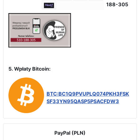
188-305
5. Wpłaty Bitcoin:
BTC:BC1Q9PVUPLQ074PKH3FSK
SF33YN95QASP5PSACFDW3
PayPal (PLN)