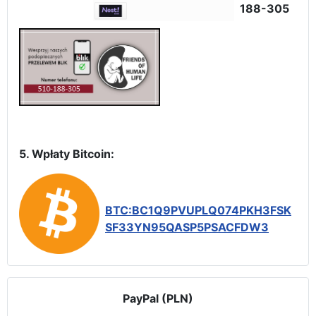
188-305
5. Wpłaty Bitcoin:
BTC:BC1Q9PVUPLQ074PKH3FSK
SF33YN95QASP5PSACFDW3
PayPal (PLN)