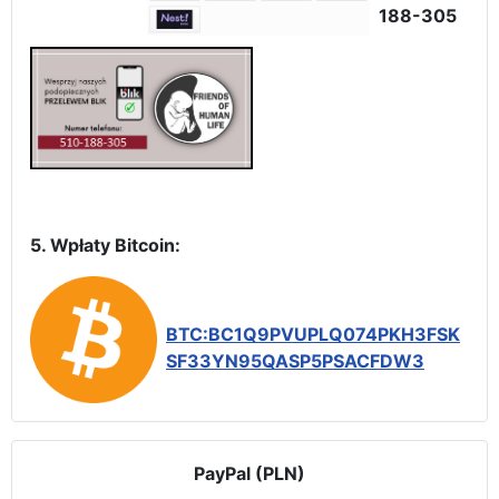
188-305
5. Wpłaty Bitcoin:
BTC:BC1Q9PVUPLQ074PKH3FSK
SF33YN95QASP5PSACFDW3
PayPal (PLN)