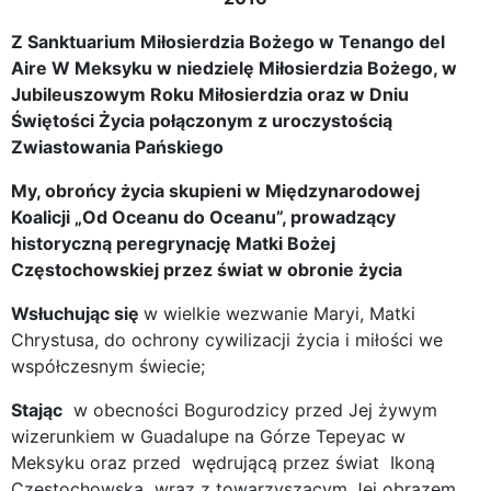
Z Sanktuarium Miłosierdzia Bożego w Tenango del
Aire W Meksyku w niedzielę Miłosierdzia Bożego, w
Jubileuszowym Roku Miłosierdzia oraz w Dniu
Świętości Życia połączonym z uroczystością
Zwiastowania Pańskiego
My, obrońcy życia skupieni w Międzynarodowej
Koalicji „Od Oceanu do Oceanu”, prowadzący
historyczną peregrynację Matki Bożej
Częstochowskiej przez świat w obronie życia
Wsłuchując się
w wielkie wezwanie Maryi, Matki
Chrystusa, do ochrony cywilizacji życia i miłości we
współczesnym świecie;
Stając
w obecności Bogurodzicy przed Jej żywym
wizerunkiem w Guadalupe na Górze Tepeyac w
Meksyku oraz przed wędrującą przez świat Ikoną
Częstochowską wraz z towarzyszącym Jej obrazem