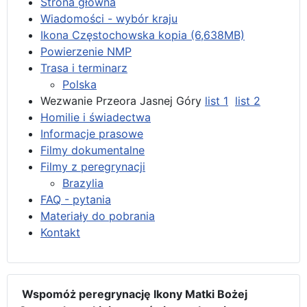
Strona główna
Wiadomości - wybór kraju
Ikona Częstochowska kopia (6,638MB)
Powierzenie NMP
Trasa i terminarz
Polska
Wezwanie Przeora Jasnej Góry
list 1
list 2
Homilie i świadectwa
Informacje prasowe
Filmy dokumentalne
Filmy z peregrynacji
Brazylia
FAQ - pytania
Materiały do pobrania
Kontakt
Wspomóż peregrynację Ikony Matki Bożej