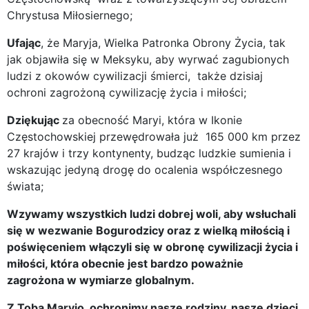
Chrystusa Miłosiernego;
Ufając
, że Maryja, Wielka Patronka Obrony Życia, tak
jak objawiła się w Meksyku, aby wyrwać zagubionych
ludzi z okowów cywilizacji śmierci, także dzisiaj
ochroni zagrożoną cywilizację życia i miłości;
Dziękując
za obecność Maryi, która w Ikonie
Częstochowskiej przewędrowała już 165 000 km przez
27 krajów i trzy kontynenty, budząc ludzkie sumienia i
wskazując jedyną drogę do ocalenia współczesnego
świata;
Wzywamy wszystkich ludzi dobrej woli, aby wsłuchali
się w wezwanie Bogurodzicy oraz z wielką miłością i
poświęceniem włączyli się w obronę cywilizacji życia i
miłości, która obecnie jest bardzo poważnie
zagrożona w wymiarze globalnym.
Z Tobą Maryjo, ochronimy nasze rodziny, nasze dzieci