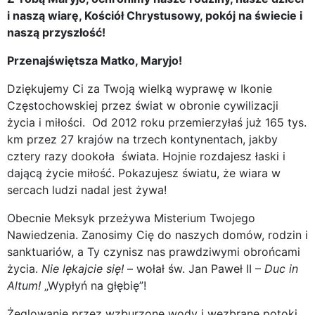
i naszą wiarę, Kościół Chrystusowy, pokój na świecie i
naszą przyszłość!
Przenajświętsza Matko, Maryjo!
Dziękujemy Ci za Twoją wielką wyprawę w Ikonie
Częstochowskiej przez świat w obronie cywilizacji
życia i miłości. Od 2012 roku przemierzyłaś już 165 tys.
km przez 27 krajów na trzech kontynentach, jakby
cztery razy dookoła świata. Hojnie rozdajesz łaski i
dającą życie miłość. Pokazujesz światu, że wiara w
sercach ludzi nadal jest żywa!
Obecnie Meksyk przeżywa Misterium Twojego
Nawiedzenia. Zanosimy Cię do naszych domów, rodzin i
sanktuariów, a Ty czynisz nas prawdziwymi obrońcami
życia.
Nie lękajcie się!
– wołał św. Jan Paweł II –
Duc in
Altum!
„Wypłyń na głębię”!
Żeglowanie przez wzburzone wody i wezbrane potoki