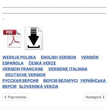
-------------------------------------------------------------
-------------------------------------------------------------
-
WERSJA POLSKA
ENGLISH VERSION
VERSIÓN
ESPAÑOLA
ČESKÁ VERZE
VERSION FRANÇAISE
VERSIONE ITALIANA
DEUTSCHE VERSION
РУССКАЯ BЕРСИЯ
BEPCIЯ БЕЛАРУСІ
УКРАЇНСЬКА
ВЕРСІЯ
SLOVENSKÁ VERZIA
Poprzednia strona: Uroczystości w Sanktuarium Miłosierdzia Boż
Następna stro
Poprzednia
Następna