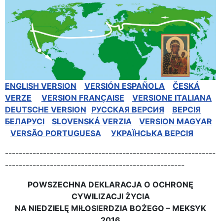
ENGLISH VERSION
VERSIÓN ESPAÑOLA
ČESKÁ
VERZE
VERSION FRANÇAISE
VERSIONE ITALIANA
DEUTSCHE VERSION
РУССКАЯ BЕРСИЯ
BEPCIЯ
БЕЛАРУСІ
SLOVENSKÁ VERZIA
VERSION MAGYAR
VERSÃO PORTUGUESA
УКРАЇНСЬКА ВЕРСІЯ
-------------------------------------------------------------
----------------------------------------------------
POWSZECHNA DEKLARACJA O OCHRONĘ
CYWILIZACJI ŻYCIA
NA NIEDZIELĘ MIŁOSIERDZIA BOŻEGO – MEKSYK
2016