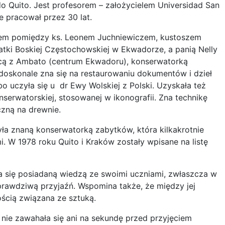
o Quito. Jest profesorem – założycielem Universidad San
e pracował przez 30 lat.
ikiem pomiędzy ks. Leonem Juchniewiczem, kustoszem
atki Boskiej Częstochowskiej w Ekwadorze, a panią Nelly
ącą z Ambato (centrum Ekwadoru), konserwatorką
 doskonale zna się na restaurowaniu dokumentów i dzieł
 bo uczyła się u dr Ewy Wolskiej z Polski. Uzyskała też
onserwatorskiej, stosowanej w ikonografii. Zna technikę
zną na drewnie.
yła znaną konserwatorką zabytków, która kilkakrotnie
 W 1978 roku Quito i Kraków zostały wpisane na listę
iła się posiadaną wiedzą ze swoimi uczniami, zwłaszcza w
 prawdziwą przyjaźń. Wspomina także, że między jej
ością związana ze sztuką.
 nie zawahała się ani na sekundę przed przyjęciem