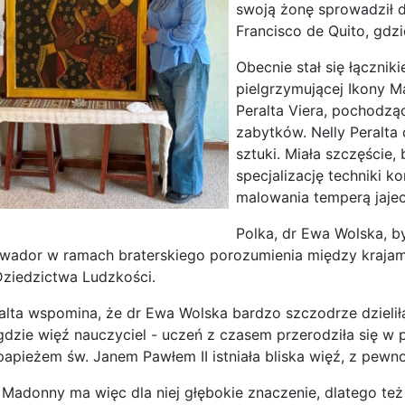
swoją żonę sprowadził d
Francisco de Quito, gdzi
Obecnie stał się łączn
pielgrzymującej Ikony M
Peralta Viera, pochodz
zabytków. Nelly Peralta
sztuki. Miała szczęście,
specjalizację techniki k
malowania temperą jajec
Polka, dr Ewa Wolska, b
wador w ramach braterskiego porozumienia między krajami.
ziedzictwa Ludzkości.
ralta wspomina, że ​​dr Ewa Wolska bardzo szczodrze dziel
 gdzie więź nauczyciel - uczeń z czasem przerodziła się w
papieżem św. Janem Pawłem II istniała bliska więź, z pewn
 Madonny ma więc dla niej głębokie znaczenie, dlatego też