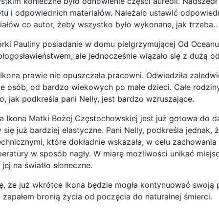
stkim konieczne było odnowienie części aureoli. Nadszed
u i odpowiednich materiałów. Należało ustawić odpowiedn
ałów co autor, żeby wszystko było wykonane, jak trzeba..
j córki Pauliny posiadanie w domu pielgrzymującej Od Ocea
ogosławieństwem, ale jednocześnie wiązało się z dużą od
Ikona prawie nie opuszczała pracowni. Odwiedziła zaledwie
le osób, od bardzo wiekowych po małe dzieci. Całe rodziny
to, jak podkreśla pani Nelly, jest bardzo wzruszające.
a Ikona Matki Bożej Częstochowskiej jest już gotowa do d
y się już bardziej elastyczne. Pani Nelly, podkreśla jednak
echnicznymi, które dokładnie wskazała, w celu zachowania 
eratury w sposób nagły. W miarę możliwości unikać miejsc 
jej na światło słoneczne.
, że już wkrótce Ikona będzie mogła kontynuować swoją p
z zapałem bronią życia od poczęcia do naturalnej śmierci.