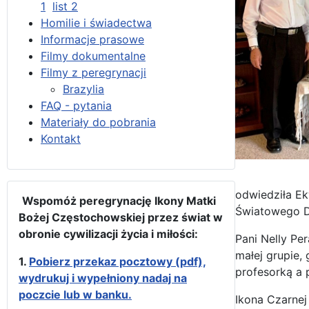
1
list 2
Homilie i świadectwa
Informacje prasowe
Filmy dokumentalne
Filmy z peregrynacji
Brazylia
FAQ - pytania
Materiały do pobrania
Kontakt
odwiedziła Ek
Wspomóż peregrynację Ikony Matki
Światowego D
Bożej Częstochowskiej przez świat w
obronie cywilizacji życia i miłości:
Pani Nelly Pe
małej grupie,
1.
Pobierz przekaz pocztowy (pdf),
profesorką a 
wydrukuj i wypełniony nadaj na
poczcie lub w banku.
Ikona Czarnej