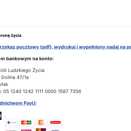
ona: 25 kwietnia 2023 r. do Domu Ojca odszedł ś. p. o. Maksym Ob
onę życia
rzekaz pocztowy (pdf), wydrukuj i wypełniony nadaj na p
em bankowym na konto:
ciół Ludzkiego Życia
 Dolina 47/1a
ańsk
: 05 1240 1242 1111 0000 1587 7356
ednictwem PayU: