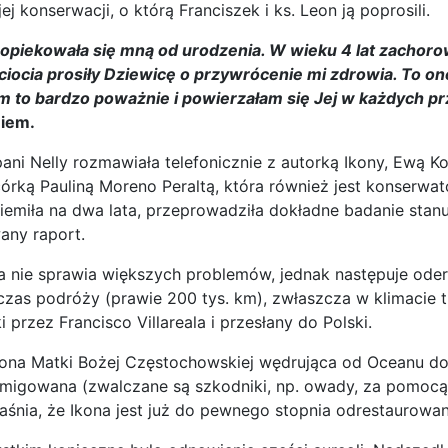
j konserwacji, o którą Franciszek i ks. Leon ją poprosili.
opiekowała się mną od urodzenia. W wieku 4 lat zachorow
 ciocia prosiły Dziewicę o przywrócenie mi zdrowia. To on
m to bardzo poważnie i powierzałam się Jej w każdych p
iem.
ni Nelly rozmawiała telefonicznie z autorką Ikony, Ewą K
córką Pauliną Moreno Peraltą, która również jest konserwa
iemiła na dwa lata, przeprowadziła dokładne badanie sta
any raport.
 nie sprawia większych problemów, jednak następuje oderw
czas podróży (prawie 200 tys. km), zwłaszcza w klimacie t
i przez Francisco Villareala i przesłany do Polski.
Ikona Matki Bożej Częstochowskiej wędrująca od Oceanu d
umigowana (zwalczane są szkodniki, np. owady, za pomocą
jaśnia, że Ikona jest już do pewnego stopnia odrestaurowan