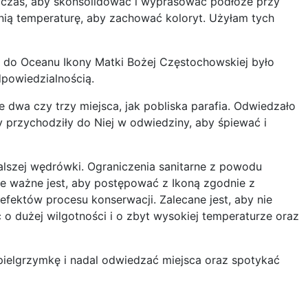
ł czas, aby skonsolidować i wyprasować podłoże przy
ią temperaturę, aby zachować koloryt. Użyłam tych
nu do Oceanu Ikony Matki Bożej Częstochowskiej było
powiedzialnością.
 dwa czy trzy miejsca, jak pobliska parafia. Odwiedzało
 przychodziły do Niej w odwiedziny, aby śpiewać i
alszej wędrówki. Ograniczenia sanitarne z powodu
, że ważne jest, aby postępować z Ikoną zgodnie z
efektów procesu konserwacji. Zalecane jest, aby nie
o dużej wilgotności i o zbyt wysokiej temperaturze oraz
ielgrzymkę i nadal odwiedzać miejsca oraz spotykać