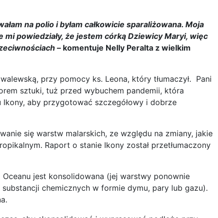
ałam na polio i byłam całkowicie sparaliżowana. Moja
e mi powiedziały, że jestem córką Dziewicy Maryi, więc
rzeciwnościach
– komentuje Nelly Peralta z wielkim
owalewską, przy pomocy ks. Leona, który tłumaczył. Pani
torem sztuki, tuż przed wybuchem pandemii, która
nu Ikony, aby przygotować szczegółowy i dobrze
anie się warstw malarskich, ze względu na zmiany, jakie
ropikalnym. Raport o stanie Ikony został przetłumaczony
o Oceanu jest konsolidowana (jej warstwy ponownie
 substancji chemicznych w formie dymu, pary lub gazu).
a.