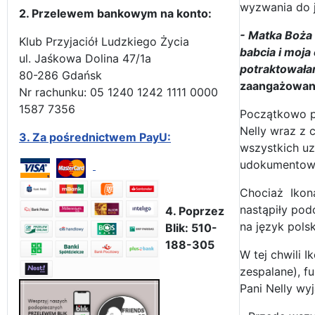
wyzwania do je
2. Przelewem bankowym na konto:
- Matka Boża 
Klub Przyjaciół Ludzkiego Życia
babcia i moja
ul. Jaśkowa Dolina 47/1a
potraktowała
80-286 Gdańsk
zaangażowan
Nr rachunku: 05 1240 1242 1111 0000
1587 7356
Początkowo pa
Nelly wraz z 
3.
Za pośrednictwem PayU:
wszystkich uz
udokumentow
Chociaż Ikona
nastąpiły pod
4. Poprzez
na język polsk
Blik: 510-
188-305
W tej chwili 
zespalane), f
Pani Nelly wy