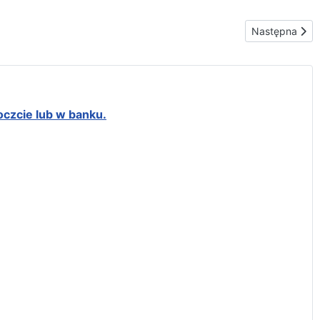
uchow
Następna stro
Następna
oczcie lub w banku.