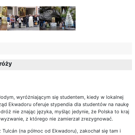
róży
młodym, wyróżniającym się studentem, kiedy w lokalnej
rząd Ekwadoru oferuje stypendia dla studentów na naukę
róż nie znając języka, myśląc jedynie, że Polska to kraj
o wyzwanie, z którego nie zamierzał zrezygnować.
 Tulcán (na północ od Ekwadoru), zakochał się tam i