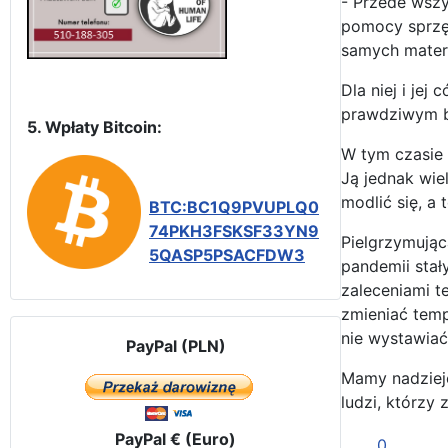
- Przede wszy
pomocy sprzęt
samych materi
Dla niej i je
prawdziwym bł
5. Wpłaty Bitcoin:
W tym czasie 
Ją jednak wie
modlić się, a 
BTC:BC1Q9PVUPLQ0
74PKH3FSKSF33YN9
Pielgrzymując
5QASP5PSACFDW3
pandemii stał
zaleceniami t
zmieniać temp
nie wystawiać 
PayPal (PLN)
Mamy nadzieję
ludzi, którzy 
PayPal € (Euro)
0