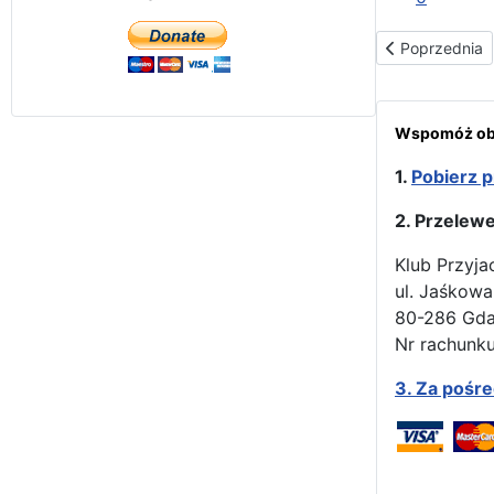
Poprzednia str
Poprzednia
Wspomóż obr
1.
Pobierz p
2. Przelew
Klub Przyja
ul. Jaśkowa
80-286 Gd
Nr rachunku
3.
Za pośr