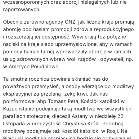
wczesnoporonnych oraz aborcji nielegalnych lub nie
raportowanych.
Obecnie zarówno agendy ONZ, jak liczne kraje promują
aborcję pod hasłem promocji zdrowia reprodukcyjnego
i rozszerzają jej dostępność. Wywierają też potężne
naciski na kraje słabo uprzemysłowione, aby w ramach
pomocy humanitarnej wprowadzały aborcję w ramach
usług zdrowotnych wbrew woli rządów i obywateli, np.
w Ameryce Południowej.
Ta smutna rocznica powinna skłaniać nas do
poważnych przemyśleń, a osoby wierzące do modlitwy
ekspiacyjnej za przelaną rzekę krwi. Jak nas
poinformował abp Tomasz Peta, Kościół katolicki w
Kazachstanie podejmuje taką modlitwę we wszystkich
parafiach stołecznej diecezji Astany w niedzielę 22
listopada w uroczystość Chrystusa Króla. Podobną
modlitwę podejmuje też Kościół katolicki w Rosji. Na
Białorusi modlitwa ekspiacyjna będzie się odbywała w