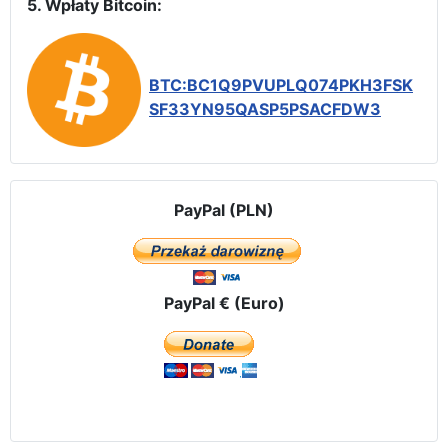
5. Wpłaty Bitcoin:
BTC:BC1Q9PVUPLQ074PKH3FSK
SF33YN95QASP5PSACFDW3
PayPal (PLN)
PayPal € (Euro)