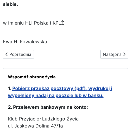
siebie.
w imieniu HLI Polska i KPLŻ
Ewa H. Kowalewska
Poprzednia strona: Narodzenie bliźniaczych dzwonów Głos Niena
Następna stro
Poprzednia
Następna
Wspomóż obronę życia
1.
Pobierz przekaz pocztowy (pdf), wydrukuj i
wypełniony nadaj na poczcie lub w banku.
2. Przelewem bankowym na konto:
Klub Przyjaciół Ludzkiego Życia
ul. Jaśkowa Dolina 47/1a