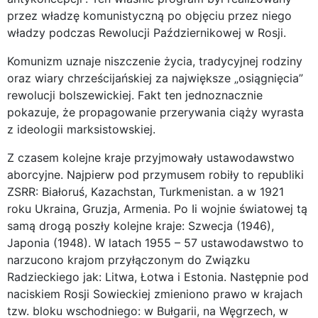
przez władzę komunistyczną po objęciu przez niego
władzy podczas Rewolucji Październikowej w Rosji.
Komunizm uznaje niszczenie życia, tradycyjnej rodziny
oraz wiary chrześcijańskiej za największe „osiągnięcia”
rewolucji bolszewickiej. Fakt ten jednoznacznie
pokazuje, że propagowanie przerywania ciąży wyrasta
z ideologii marksistowskiej.
Z czasem kolejne kraje przyjmowały ustawodawstwo
aborcyjne. Najpierw pod przymusem robiły to republiki
ZSRR: Białoruś, Kazachstan, Turkmenistan. a w 1921
roku Ukraina, Gruzja, Armenia. Po Ii wojnie światowej tą
samą drogą poszły kolejne kraje: Szwecja (1946),
Japonia (1948). W latach 1955 – 57 ustawodawstwo to
narzucono krajom przyłączonym do Związku
Radzieckiego jak: Litwa, Łotwa i Estonia. Następnie pod
naciskiem Rosji Sowieckiej zmieniono prawo w krajach
tzw. bloku wschodniego: w Bułgarii, na Węgrzech, w