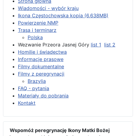
Strona główna
Wiadomości - wybór kraju
Ikona Częstochowska kopia (6,638MB)
Powierzenie NMP
Trasa i terminarz
Polska
Wezwanie Przeora Jasnej Góry
list 1
list 2
Homilie i świadectwa
Informacje prasowe
Filmy dokumentalne
Filmy z peregrynacji
Brazylia
FAQ - pytania
Materiały do pobrania
Kontakt
Wspomóż peregrynację Ikony Matki Bożej