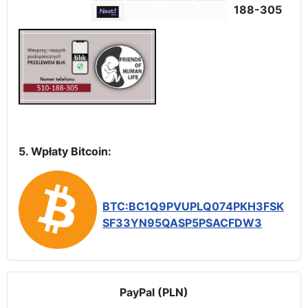
188-305
5. Wpłaty Bitcoin:
BTC:BC1Q9PVUPLQ074PKH3FSK
SF33YN95QASP5PSACFDW3
PayPal (PLN)