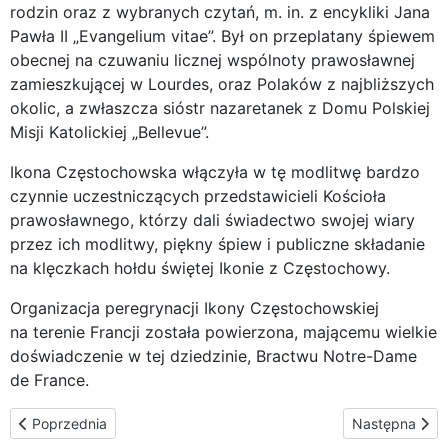
rodzin oraz z wybranych czytań, m. in. z encykliki Jana
Pawła II „Evangelium vitae”. Był on przeplatany śpiewem
obecnej na czuwaniu licznej wspólnoty prawosławnej
zamieszkującej w Lourdes, oraz Polaków z najbliższych
okolic, a zwłaszcza sióstr nazaretanek z Domu Polskiej
Misji Katolickiej „Bellevue”.
Ikona Częstochowska włączyła w tę modlitwę bardzo
czynnie uczestniczących przedstawicieli Kościoła
prawosławnego, którzy dali świadectwo swojej wiary
przez ich modlitwy, piękny śpiew i publiczne składanie
na klęczkach hołdu świętej Ikonie z Częstochowy.
Organizacja peregrynacji Ikony Częstochowskiej
na terenie Francji została powierzona, mającemu wielkie
doświadczenie w tej dziedzinie, Bractwu Notre-Dame
de France.
Poprzednia strona: Bluźnierczy napad na Ikonę Częstochowską n
Następna stron
Poprzednia
Następna