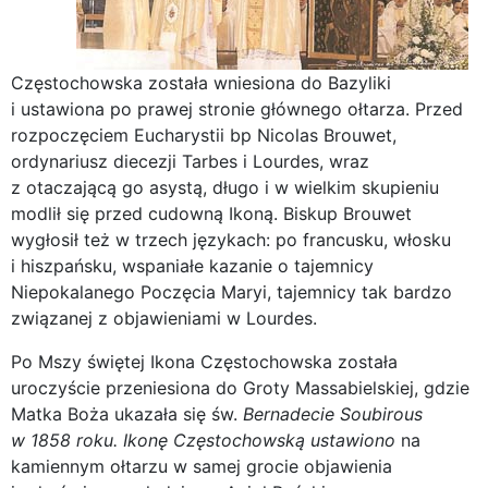
Częstochowska została wniesiona do Bazyliki
i ustawiona po prawej stronie głównego ołtarza. Przed
rozpoczęciem Eucharystii bp Nicolas Brouwet,
ordynariusz diecezji Tarbes i Lourdes, wraz
z otaczającą go asystą, długo i w wielkim skupieniu
modlił się przed cudowną Ikoną. Biskup Brouwet
wygłosił też w trzech językach: po francusku, włosku
i hiszpańsku, wspaniałe kazanie o tajemnicy
Niepokalanego Poczęcia Maryi, tajemnicy tak bardzo
związanej z objawieniami w Lourdes.
Po Mszy świętej Ikona Częstochowska została
uroczyście przeniesiona do Groty Massabielskiej, gdzie
Matka Boża ukazała się św.
Bernadecie Soubirous
w 1858 roku. Ikonę Częstochowską ustawiono
na
kamiennym ołtarzu w samej grocie objawienia