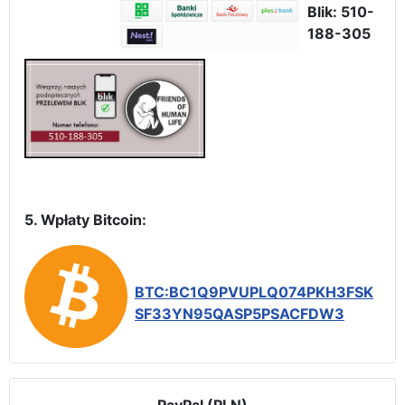
Blik: 510-
188-305
5. Wpłaty Bitcoin:
BTC:BC1Q9PVUPLQ074PKH3FSK
SF33YN95QASP5PSACFDW3
PayPal (PLN)