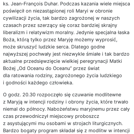
ks. Jean-François Duhar. Podczas kazania wiele miejsca
poświęcił on niezastąpionej roli Maryi w obronie
cywilizacji życia, tak bardzo zagrożonej w naszych
czasach przez szerzący się coraz bardziej skrajny
liberalizm i relatywizm moralny. Jedynie specjalna łaska
Boża, którą tylko przez Maryję możemy wyprosić,
może skruszyć ludzkie serca. Dlatego godne
najwyższej pochwały jest niezwykle śmiałe i tak bardzo
aktualne przedsięwzięcie wielkiej peregrynacji Matki
Bożej „Od Oceanu do Oceanu” przez świat
dla ratowania rodziny, zagrożonego życia ludzkiego
i godności każdego człowieka.
O godz. 20.30 rozpoczęło się czuwanie modlitewne
z Maryją w intencji rodziny i obrony życia, które trwało
niemal do północy. Nabożeństwu maryjnemu przez cały
czas przewodniczył miejscowy proboszcz
z asystującymi mu osobami w strojach liturgicznych.
Bardzo bogaty program składał się z modlitw w intencji