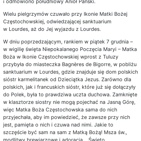
i odmówiono południowy Anioł Pański.
Wielu pielgrzymów czuwało przy Ikonie Matki Bożej
Częstochowskiej, odwiedzającej sanktuarium
w Lourdes, aż do Jej wyjazdu z Lourdes.
W dniu poprzedzającym, rankiem w piątek 7 grudnia –
w wigilię święta Niepokalanego Poczęcia Maryi – Matka
Boża w Ikonie Częstochowskiej wprost z Tuluzy
przybyła do miasteczka Bagnères de Bigorre, w pobliżu
sanktuarium w Lourdes, gdzie znajduje się dom polskich
sióstr karmelitanek od Dzieciątka Jezus. Zarówno dla
polskich, jak i francuskich sióstr, które już się dołączyły
do Polek, była to prawdziwa uczta duchowa. Zamknięte
w klasztorze siostry nie mogą pojechać na Jasną Górę,
więc Matka Boża Częstochowska sama do nich
przyjechała, aby im powiedzieć, że zawsze przy nich
jest, pamięta o nich i czuwa nad nimi. Jakie to
szczęście być sam na sam z Matką Bożą! Msza św.,
modlitwy brewiarzowe i adoracja… Święto