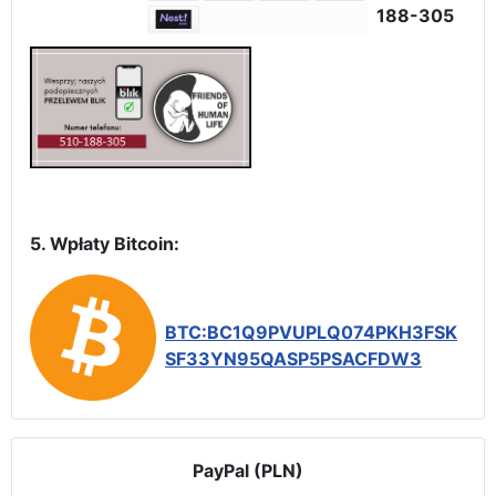
188-305
5. Wpłaty Bitcoin:
BTC:BC1Q9PVUPLQ074PKH3FSK
SF33YN95QASP5PSACFDW3
PayPal (PLN)