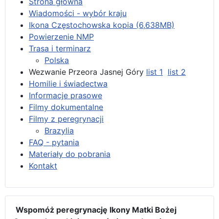
Strona główna
Wiadomości - wybór kraju
Ikona Częstochowska kopia (6,638MB)
Powierzenie NMP
Trasa i terminarz
Polska
Wezwanie Przeora Jasnej Góry
list 1
list 2
Homilie i świadectwa
Informacje prasowe
Filmy dokumentalne
Filmy z peregrynacji
Brazylia
FAQ - pytania
Materiały do pobrania
Kontakt
Wspomóż peregrynację Ikony Matki Bożej