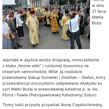
w dniu
21 lipca
Matka
Boża
wjechała w asyście służby drogowej, motocyklistów
z klubu „Nocne wilki” i ruchomej dzwonnicy na
otwartym samochodzie. Witał Ją osobiście
prawosławny biskup homelski i żłobiński – Stefan, który
przewodniczył uroczystemu odśpiewaniu Akatystu ku
czci Matki Bożej w prawosławnej katedrze p. w. św.
Piotra i Pawła (Petropawłowskij Kafedralnyj Sobor).
Tłumy ludzi przyszły przywitać Ikonę Częstochowską,