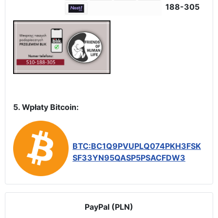
188-305
5. Wpłaty Bitcoin:
BTC:BC1Q9PVUPLQ074PKH3FSK
SF33YN95QASP5PSACFDW3
PayPal (PLN)