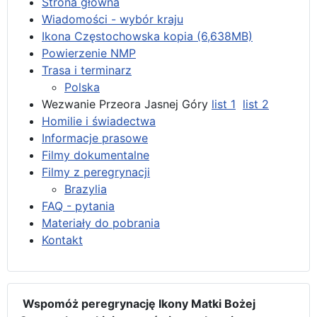
Strona główna
Wiadomości - wybór kraju
Ikona Częstochowska kopia (6,638MB)
Powierzenie NMP
Trasa i terminarz
Polska
Wezwanie Przeora Jasnej Góry
list 1
list 2
Homilie i świadectwa
Informacje prasowe
Filmy dokumentalne
Filmy z peregrynacji
Brazylia
FAQ - pytania
Materiały do pobrania
Kontakt
Wspomóż peregrynację Ikony Matki Bożej