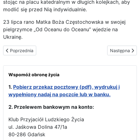
stojąc na placu katedralnym w długich kolejkach, aby
modlić się przed Nią indywidualnie.
23 lipca rano Matka Boża Częstochowska w swojej
pielgrzymce „Od Oceanu do Oceanu” wjedzie na
Ukrainę.
Poprzednia strona: Odwiedziny na Ukrainie
Następna stron
Poprzednia
Następna
Wspomóż obronę życia
1.
Pobierz przekaz pocztowy (pdf), wydrukuj i
wypełniony nadaj na poczcie lub w banku.
2. Przelewem bankowym na konto:
Klub Przyjaciół Ludzkiego Życia
ul. Jaśkowa Dolina 47/1a
80-286 Gdańsk