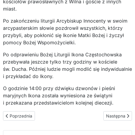
kościołów prawosławnych z Wilna i goście z innych
miast.
Po zakończeniu liturgii Arcybiskup Innocenty w swoim
arcypasterskim słowie pozdrowił wszystkich, którzy
przybyli, aby pokłonić się Ikonie Matki Bożej i życzył
pomocy Bożej Wspomożycielki.
Po odprawieniu Bożej Liturgii Ikona Częstochowska
przebywała jeszcze tylko trzy godziny w kościele
św. Ducha. Później ludzie mogli modlić się indywidualnie
i przykładać do Ikony.
O godzinie 14:00 przy dźwięku dzwonów i pieśni
maryjnych Ikona została wyniesiona ze świątyni
i przekazana przedstawicielom kolejnej diecezji.
Poprzednia strona: Podróżująca Ikona Matki Bożej Częstochowski
Następna stron
Poprzednia
Następna