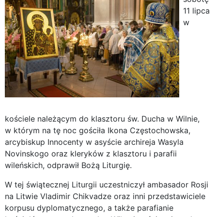
11 lipca
w
kościele należącym do klasztoru św. Ducha w Wilnie,
w którym na tę noc gościła Ikona Częstochowska,
arcybiskup Innocenty w asyście archireja Wasyla
Novinskogo oraz kleryków z klasztoru i parafii
wileńskich, odprawił Bożą Liturgię.
W tej świątecznej Liturgii uczestniczył ambasador Rosji
na Litwie Vladimir Chikvadze oraz inni przedstawiciele
korpusu dyplomatycznego, a także parafianie