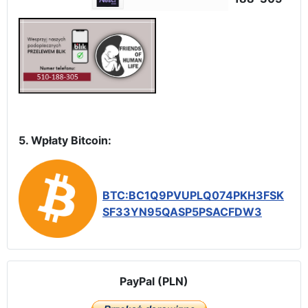
5. Wpłaty Bitcoin:
BTC:BC1Q9PVUPLQ074PKH3FSK
SF33YN95QASP5PSACFDW3
PayPal (PLN)