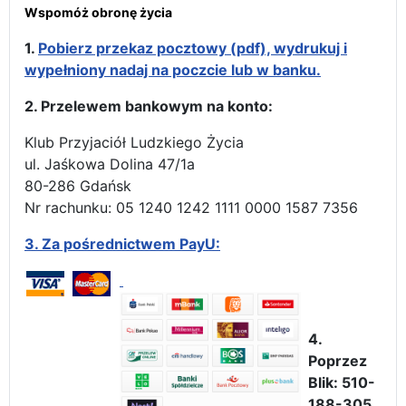
Wspomóż obronę życia
1.
Pobierz przekaz pocztowy (pdf), wydrukuj i
wypełniony nadaj na poczcie lub w banku.
2. Przelewem bankowym na konto:
Klub Przyjaciół Ludzkiego Życia
ul. Jaśkowa Dolina 47/1a
80-286 Gdańsk
Nr rachunku: 05 1240 1242 1111 0000 1587 7356
3.
Za pośrednictwem PayU:
4.
Poprzez
Blik: 510-
188-305