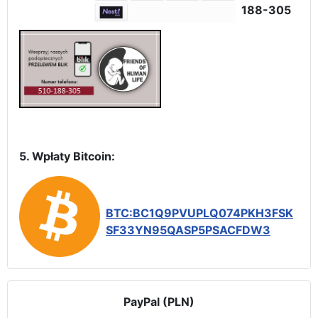
188-305
5. Wpłaty Bitcoin:
BTC:BC1Q9PVUPLQ074PKH3FSK
SF33YN95QASP5PSACFDW3
PayPal (PLN)