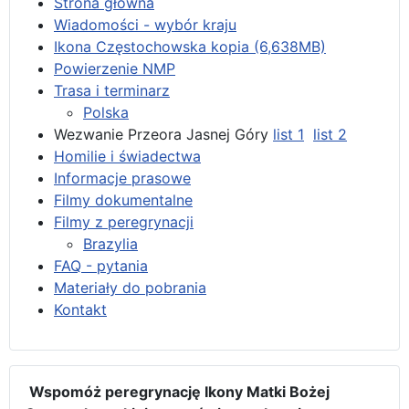
Strona główna
Wiadomości - wybór kraju
Ikona Częstochowska kopia (6,638MB)
Powierzenie NMP
Trasa i terminarz
Polska
Wezwanie Przeora Jasnej Góry
list 1
list 2
Homilie i świadectwa
Informacje prasowe
Filmy dokumentalne
Filmy z peregrynacji
Brazylia
FAQ - pytania
Materiały do pobrania
Kontakt
Wspomóż peregrynację Ikony Matki Bożej