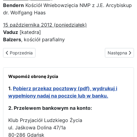
Bendern
Kościół Wniebowzięcia NMP z J.E. Arcybiskup
dr. Wolfgang Haas
15 października 2012 (poniedziałek)
Vaduz
[katedra]
Balzers
, kościół parafialny
Poprzednia strona: Trasa peregrynacji w Austrii
Następna stron
Poprzednia
Następna
Wspomóż obronę życia
1.
Pobierz przekaz pocztowy (pdf), wydrukuj i
wypełniony nadaj na poczcie lub w banku.
2. Przelewem bankowym na konto:
Klub Przyjaciół Ludzkiego Życia
ul. Jaśkowa Dolina 47/1a
80-286 Gdańsk