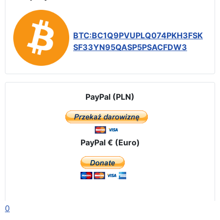
BTC:BC1Q9PVUPLQ074PKH3FSK
SF33YN95QASP5PSACFDW3
PayPal (PLN)
PayPal € (Euro)
0