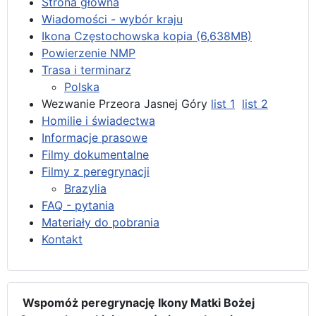
Strona główna
Wiadomości - wybór kraju
Ikona Częstochowska kopia (6,638MB)
Powierzenie NMP
Trasa i terminarz
Polska
Wezwanie Przeora Jasnej Góry
list 1
list 2
Homilie i świadectwa
Informacje prasowe
Filmy dokumentalne
Filmy z peregrynacji
Brazylia
FAQ - pytania
Materiały do pobrania
Kontakt
Wspomóż peregrynację Ikony Matki Bożej