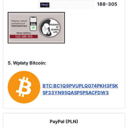
188-305
5. Wpłaty Bitcoin:
BTC:BC1Q9PVUPLQ074PKH3FSK
SF33YN95QASP5PSACFDW3
PayPal (PLN)